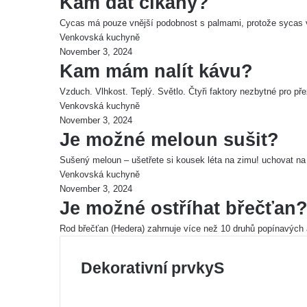
Kam dát cikány?
Cycas má pouze vnější podobnost s palmami, protože sycas
Venkovská kuchyně
November 3, 2024
Kam mám nalít kávu?
Vzduch. Vlhkost. Teplý. Světlo. Čtyři faktory nezbytné pro př
Venkovská kuchyně
November 3, 2024
Je možné meloun sušit?
Sušený meloun – ušetřete si kousek léta na zimu! uchovat 
Venkovská kuchyně
November 3, 2024
Je možné ostříhat břečťan
Rod břečťan (Hedera) zahrnuje více než 10 druhů popínavých 
Dekorativní prvkyS