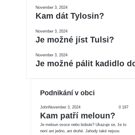
November 3, 2024
Kam dát Tylosin?
November 3, 2024
Je možné jíst Tulsi?
November 3, 2024
Je možné pálit kadidlo 
Podnikání v obci
Pre
John
November 3, 2024
0
197
pag
Nex
Kam patří meloun?
pag
Je meloun ovoce nebo bobule? Ukazuje se, že to
není ani jedno, ani druhé. Jahody také nejsou