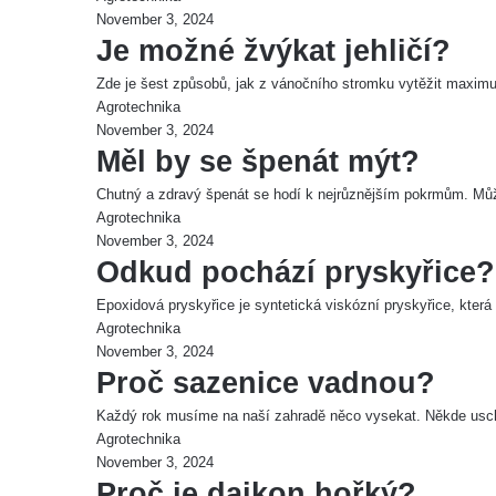
November 3, 2024
Je možné žvýkat jehličí?
Zde je šest způsobů, jak z vánočního stromku vytěžit maxim
Agrotechnika
November 3, 2024
Měl by se špenát mýt?
Chutný a zdravý špenát se hodí k nejrůznějším pokrmům. Může
Agrotechnika
November 3, 2024
Odkud pochází pryskyřice?
Epoxidová pryskyřice je syntetická viskózní pryskyřice, kter
Agrotechnika
November 3, 2024
Proč sazenice vadnou?
Každý rok musíme na naší zahradě něco vysekat. Někde usc
Agrotechnika
November 3, 2024
Proč je daikon hořký?