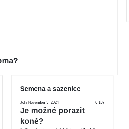
doma?
Semena a sazenice
vious
Previous
e
t
John
November 3, 2024
0
187
page
Next
e
Je možné porazit
page
koně?