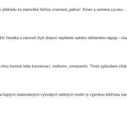
 v překladu ze starověké řečtiny znamená „palma“. Kmen a semena cycasu…
ežití člověka a zároveň čtyři úhlavní nepřátelé našeho oblíbeného nápoje – k
na zimu čerstvé nebo konzervací, mořením, zmrazením. Tímto způsobem vša
?
a hojných stálezelených vytrvalých odolných rostlin (s výjimkou břečťanu k