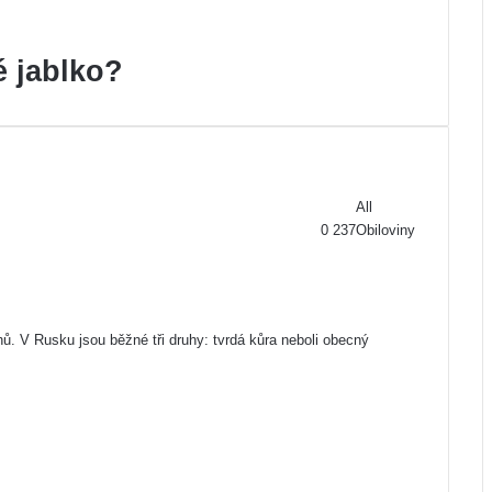
 jablko?
All
0
237
Obiloviny
Previous
page
Next
page
. V Rusku jsou běžné tři druhy: tvrdá kůra neboli obecný