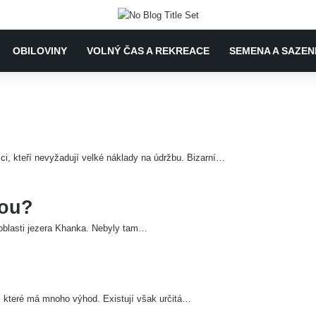
OBILOVINY
VOLNÝ ČAS A REKREACE
SEMENA A SAZEN
i, kteří nevyžadují velké náklady na údržbu. Bizarní…
kou?
 oblasti jezera Khanka. Nebyly tam…
 které má mnoho výhod. Existují však určitá…