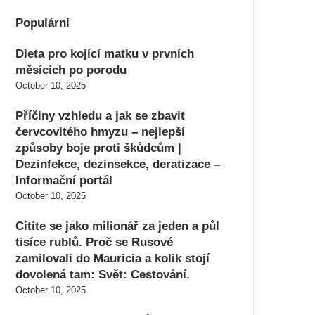
Populární
Dieta pro kojící matku v prvních
měsících po porodu
October 10, 2025
Příčiny vzhledu a jak se zbavit
červcovitého hmyzu – nejlepší
způsoby boje proti škůdcům |
Dezinfekce, dezinsekce, deratizace –
Informační portál
October 10, 2025
Cítíte se jako milionář za jeden a půl
tisíce rublů. Proč se Rusové
zamilovali do Mauricia a kolik stojí
dovolená tam: Svět: Cestování.
October 10, 2025