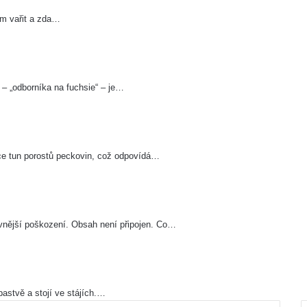
ním vařit a zda…
“ – „odborníka na fuchsie“ – je…
isíce tun porostů peckovin, což odpovídá…
vnější poškození. Obsah není připojen. Co…
pastvě a stojí ve stájích.…