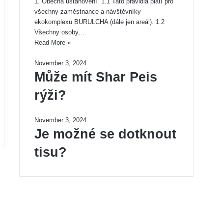
1. Obecná ustanovení. 1.1 Tato pravidla platí pro
všechny zaměstnance a návštěvníky
ekokomplexu BURULCHA (dále jen areál). 1.2
Všechny osoby,…
Read More »
November 3, 2024
Může mít Shar Peis
rýži?
November 3, 2024
Je možné se dotknout
tisu?