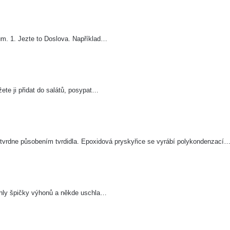
um. 1. Jezte to Doslova. Například…
te ji přidat do salátů, posypat…
á tvrdne působením tvrdidla. Epoxidová pryskyřice se vyrábí polykondenzací
hly špičky výhonů a někde uschla…