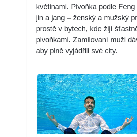
květinami. Pivoňka podle Feng
jin a jang – ženský a mužský 
prostě v bytech, kde žijí šťast
pivoňkami. Zamilovaní muži dáv
aby plně vyjádřili své city.