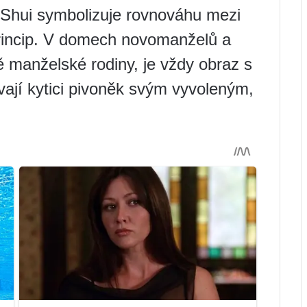
 Shui symbolizuje rovnováhu mezi
princip. V domech novomanželů a
ně manželské rodiny, je vždy obraz s
ají kytici pivoněk svým vyvoleným,