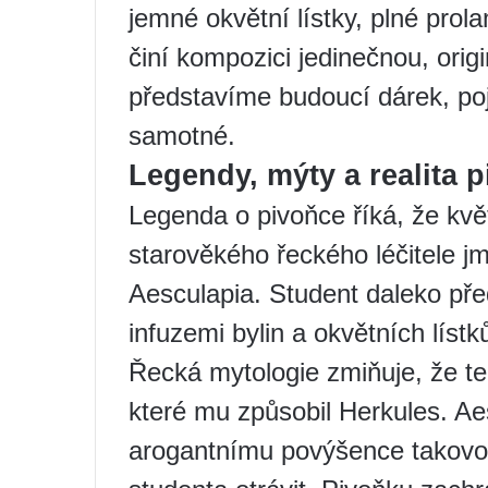
jemné okvětní lístky, plné pr
činí kompozici jedinečnou, origi
představíme budoucí dárek, poj
samotné.
Legendy, mýty a realita 
Legenda o pivoňce říká, že kvě
starověkého řeckého léčitele 
Aesculapia. Student daleko před
infuzemi bylin a okvětních lístk
Řecká mytologie zmiňuje, že ten
které mu způsobil Herkules. Ae
arogantnímu povýšence takovou