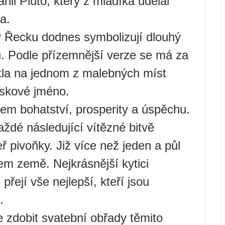
nil Pluto, který z mladíka udělal
a.
 v Řecku dodnes symbolizují dlouhý
itu. Podle přízemnější verze se má za
ostla na jednom z malebných míst
áskové jméno.
lem bohatství, prosperity a úspěchu.
ždé následující vítězné bitvě
ř pivoňky. Již více než jeden a půl
lem země. Nejkrásnější kytici
 přejí vše nejlepší, kteří jsou
.
e zdobit svatební obřady těmito