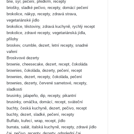
brie, sýr, pečení, předkrm, recepty
briošky, sladké pečivo, recepty, domácí pečení
brokolice, nákyp, recepty, zdravá strava,
vegetariánské jídlo
brokolice, těstoviny, zdravá kuchyně, rychlý recept
brokolice, zdravé recepty, vegetariánská jídla,
přílohy
broskev, crumble, dezert, letní recepty, snadné
vaření
Broskvové dezerty
brownie, cheesecake, dezert, recept, čokoláda
brownies, čokoláda, dezerty, pečení, recept
brownies, dezert, recepty, čokoláda, pečení
brownies, dezerty, červené sametové, recepty,
sladkosti
brusinky, jalapeño, dip, recepty, pikantní
brusinky, omáčka, domácí, recept, sváteční
buchty, česká kuchyně, dezert, pečivo, recept
buchty, dezert, sladké, pečení, recepty
Buffalo, kuřecí, wrap, recept, jídlo
burrata, salát, italská kuchyně, recepty, zdravé jídlo
čaj, pečivo, recepty, dezerty, odpolední čaj