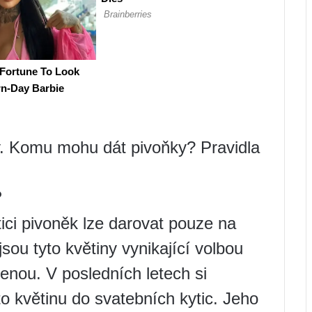
y. Komu mohu dát pivoňky? Pravidla
?
ici pivoněk lze darovat pouze na
sou tyto květiny vynikající volbou
olenou. V posledních letech si
uto květinu do svatebních kytic. Jeho