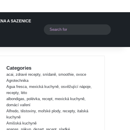
NA A SAZENICE
Switch skin
Search
for
Categories
acai, zdravé recepty, snídaně, smoothie, ovoce
Agrotechnika
Agua fresca, mexická kuchyně, osvěžující nápoje,
recepty, léto
albondigas, polévka, recept, mexická kuchyně,
domácí vaření
Alfredo, těstoviny, mořské plody, recepty, italská
kuchyně
Amišská kuchyně
ananas, nákyp, dezert, recept, sladké