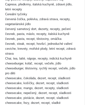
Caprese, předkrmy, italská kuchyně, zdravé jídlo,
letní recepty
Cereální tyčinky
červená čočka, polévka, zdravá strava, recepty,
vegetariánské jídlo
červený sametový dort, dezerty, recepty, pečení
česnek, pasta, máslo, recepty, italská kuchyně
česnek, pasta, recept, těstoviny, omáčka
česnek, steak, recept, hovězí, jednoduché vaření
ceviche, krevety, mořské plody, letní recept, zdravá
strava
Chai, tea, latté, nápoje, recepty, indická kuchyně
cheeseburger, koláč, recept, večeře, jídlo
cheeseburger, těstoviny, rychlý recept, večeře, jídlo
pro děti
cheesecake, čokoláda, dezert, recept, sladkosti
cheesecake, košíčky, dezert, recept, sladkosti
cheesecake, mango, dezert, recepty, sladkosti
cheesecake, nepečený, dezert, recept, sladkosti
cheesecake, pistácie, dezert, recept, sladkosti
cheesecake, řezy, dezert, recept, sladké