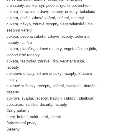
croissanty, šunka, sýr, pečení, rychlé občerstvení
cuketa, brownies, zdravé recepty, dezerty, čokoláda
cuketa, chléb, zdravé vaření, pečení, recepty
cuketa, nákyp, zdravé recepty, vegetariánské jídlo,
sezónní vaření
cuketa, pečená cuketa, zdravé recepty, zelenina,
recepty na léto
cuketa, placičky, zdravé recepty, vegetariánské jídlo,
jednoduché recepty
cuketa, těstoviny, zdravé jídlo, vegetariánské,
recepty
cuketové chipsy, zdravé snacky, recepty, křupavé
chipsy
cukrové sušenky, recepty, pečení, sladkosti, domácí
dezerty
cukroví, svatba, recepty, tradiční cukroví, sladkosti
cupcakes, vanilka, dezerty, recepty
Curry pokrmy
curry, kuřecí, salát, letní, recept
Dekorativní prvky
Deserty