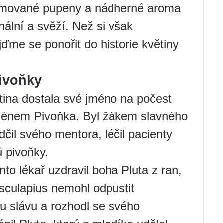
olamované pupeny a nádherné aroma
nální a svěží. Než si však
ďme se ponořit do historie květiny
pivoňky
tina dostala své jméno na počest
jménem Pivoňka. Byl žákem slavného
čil svého mentora, léčil pacienty
ů pivoňky.
to lékař uzdravil boha Pluta z ran,
sculapius nemohl odpustit
 slávu a rozhodl se svého