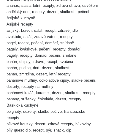
ananas, salsa, letní recepty, zdravá strava, osvěžení
andělský dort, recepty, dezert, sladkosti, pečení
Asijská kuchyně
Asijské recepty
asijský, kuřecí, salát, recept, zdravé jídlo
avokádo, salát, zdravé vaření, recepty
bagel, recept, pečení, domácí, snídaně
bagely, kváskové, pečení, recepty, domácí
bagely, recepty, domácí pečení, snídaně
banán, chipsy, zdravé, recept, svačina
banán, puding, dort, dezert, sladkosti
banán, zmrzlina, dezert, letní recepty
banánové muffiny, čokoládové čipsy, sladké pečení,
dezerty, recepty na muffiny
banánový koláč, karamel, dezert, sladkosti, recepty
banány, sušenky, čokoláda, dezert, recepty
Baskická kuchyně
beignety, dezerty, sladké pečivo, francouzské
recepty
bílkové kousky, dezert, zdravé recepty, bílkoviny
bílý queso dip, recept, sýr, snack, dip