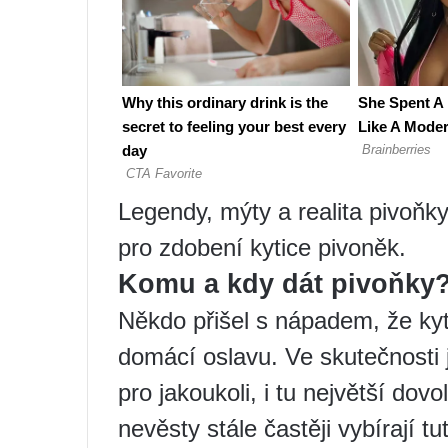
Legendy, mýty a realita pivoňk
pro zdobení kytice pivoněk.
Komu a kdy dát pivoňky
Někdo přišel s nápadem, že kyt
domácí oslavu. Ve skutečnosti j
pro jakoukoli, i tu největší dov
nevěsty stále častěji vybírají t