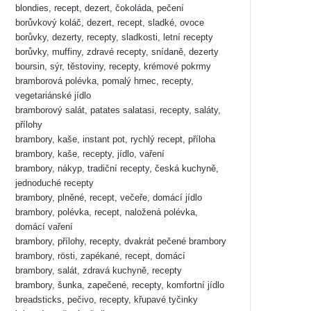
blondies, recept, dezert, čokoláda, pečení
borůvkový koláč, dezert, recept, sladké, ovoce
borůvky, dezerty, recepty, sladkosti, letní recepty
borůvky, muffiny, zdravé recepty, snídaně, dezerty
boursin, sýr, těstoviny, recepty, krémové pokrmy
bramborová polévka, pomalý hrnec, recepty,
vegetariánské jídlo
bramborový salát, patates salatasi, recepty, saláty,
přílohy
brambory, kaše, instant pot, rychlý recept, příloha
brambory, kaše, recepty, jídlo, vaření
brambory, nákyp, tradiční recepty, česká kuchyně,
jednoduché recepty
brambory, plněné, recept, večeře, domácí jídlo
brambory, polévka, recept, naložená polévka,
domácí vaření
brambory, přílohy, recepty, dvakrát pečené brambory
brambory, rösti, zapékané, recept, domácí
brambory, salát, zdravá kuchyně, recepty
brambory, šunka, zapečené, recepty, komfortní jídlo
breadsticks, pečivo, recepty, křupavé tyčinky