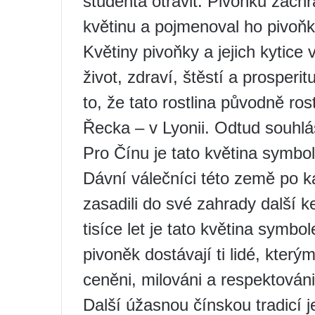
studenta otrávit. Pivoňku zachrá
květinu a pojmenoval ho pivoňk
Květiny pivoňky a jejich kytice
život, zdraví, štěstí a prosper
to, že tato rostlina původně r
Řecka – v Lyonii. Odtud souhl
Pro Čínu je tato květina symbo
Dávní válečníci této země po ka
zasadili do své zahrady další ke
tisíce let je tato květina symbo
pivoněk dostávají ti lidé, kterým
ceněni, milováni a respektováni
Další úžasnou čínskou tradicí j