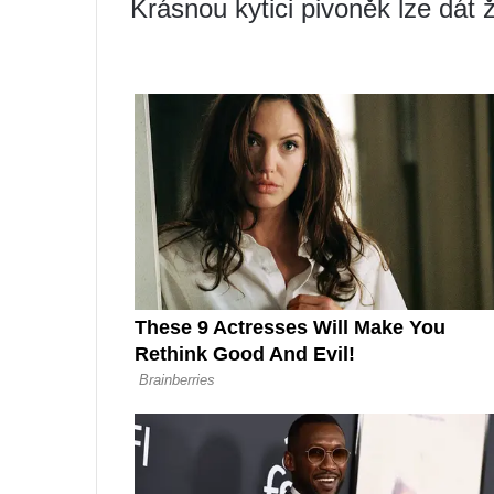
Krásnou kytici pivoněk lze dát