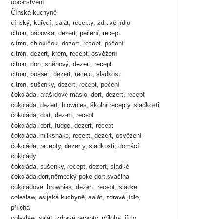
občerstvení
Čínská kuchyně
čínský, kuřecí, salát, recepty, zdravé jídlo
citron, bábovka, dezert, pečení, recept
citron, chlebíček, dezert, recept, pečení
citron, dezert, krém, recept, osvěžení
citron, dort, sněhový, dezert, recept
citron, posset, dezert, recept, sladkosti
citron, sušenky, dezert, recept, pečení
čokoláda, arašídové máslo, dort, dezert, recept
čokoláda, dezert, brownies, školní recepty, sladkosti
čokoláda, dort, dezert, recept
čokoláda, dort, fudge, dezert, recept
čokoláda, milkshake, recept, dezert, osvěžení
čokoláda, recepty, dezerty, sladkosti, domácí
čokolády
čokoláda, sušenky, recept, dezert, sladké
čokoláda,dort,německý poke dort,svačina
čokoládové, brownies, dezert, recept, sladké
coleslaw, asijská kuchyně, salát, zdravé jídlo,
příloha
coleslaw, salát, zdravé recepty, příloha, jídlo