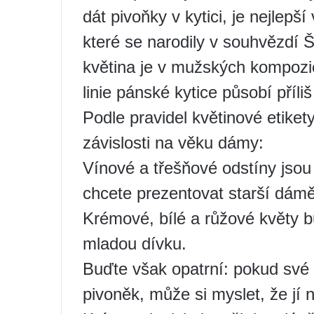
dát pivoňky v kytici, je nejlepší
které se narodily v souhvězdí Š
květina je v mužských kompozi
linie pánské kytice působí příl
Podle pravidel květinové etiket
závislosti na věku dámy:
Vínové a třešňové odstíny jsou 
chcete prezentovat starší dámě,
Krémové, bílé a růžové květy b
mladou dívku.
Buďte však opatrní: pokud své m
pivoněk, může si myslet, že jí 