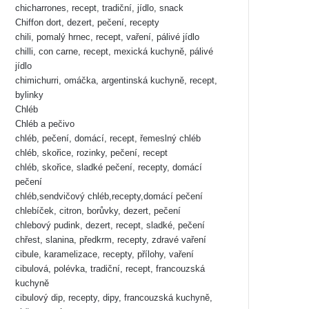
chicharrones, recept, tradiční, jídlo, snack
Chiffon dort, dezert, pečení, recepty
chili, pomalý hrnec, recept, vaření, pálivé jídlo
chilli, con carne, recept, mexická kuchyně, pálivé
jídlo
chimichurri, omáčka, argentinská kuchyně, recept,
bylinky
Chléb
Chléb a pečivo
chléb, pečení, domácí, recept, řemeslný chléb
chléb, skořice, rozinky, pečení, recept
chléb, skořice, sladké pečení, recepty, domácí
pečení
chléb,sendvičový chléb,recepty,domácí pečení
chlebíček, citron, borůvky, dezert, pečení
chlebový pudink, dezert, recept, sladké, pečení
chřest, slanina, předkrm, recepty, zdravé vaření
cibule, karamelizace, recepty, přílohy, vaření
cibulová, polévka, tradiční, recept, francouzská
kuchyně
cibulový dip, recepty, dipy, francouzská kuchyně,