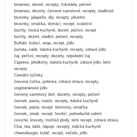
brownies, dezert, recepty, čokoláda, pečení
brownies, dezerty, červené sametové, recepty, sladkosti
brusinky, jalapeño, dip, recepty, pikantní
brusinky, omáčka, domácí, recept, sváteční
buchty, česká kuchyně, dezert, pečivo, recept
buchty, dezert, sladké, pečení, recepty
Buffalo, kuřecí, wrap, recept, jídlo
burrata, salát, italská kuchyně, recepty, zdravé jídlo
čaj, pečivo, recepty, dezerty, odpolední čaj
Caprese, předkrmy, italská kuchyně, zdravé jídlo, letní
recepty
Cereální tyčinky
červená čočka, polévka, zdravá strava, recepty,
vegetariánské jídlo
červený sametový dort, dezerty, recepty, pečení
česnek, pasta, máslo, recepty, italská kuchyně
česnek, pasta, recept, těstoviny, omáčka
česnek, steak, recept, hovězí, jednoduché vaření
ceviche, krevety, mořské plody, letní recept, zdravá strava
Chai, tea, latté, nápoje, recepty, indická kuchyně
cheeseburger, koláč, recept, večeře, jídlo