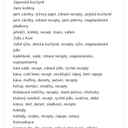
Japonská kuchyně
Jarní květiny
jarní závitky, rýžový papír, zdravé recepty, asijská kuchyně
jarní závitky, zdravé recepty, jarní pokrmy, vegetariánské,
předkrmy
jehněčí, kotlety, recept, maso, vaření
Jídla z Asie
Jollof rýže, africká kuchyně, recepty, rýže, vegetariánské
jídlo
kadeřávek, salát, zdravé recepty, vegetariánské,
superpotraviny
kani salát, recept, zdravé jídlo, rychlé recepty
káva, cold brew, recept, osvěžující nápoj, letní nápoje
káva, muffiny, dezerty, pečení, recepty
kečup, domácí, omáčky, recepty
klobásové rohlíčky, recepty, slané pečivo, chuťovky
klubový sendvič, recept, rychlé jídlo, svačina, oběd
kokos, dort, dezert, sladkosti, recepty
koktejly
koktejly, svátky, recepty, nápoje, oslavy
Komunikace