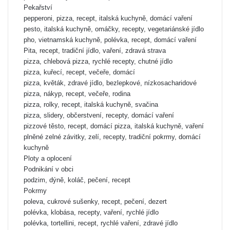
Pekařství
pepperoni, pizza, recept, italská kuchyně, domácí vaření
pesto, italská kuchyně, omáčky, recepty, vegetariánské jídlo
pho, vietnamská kuchyně, polévka, recept, domácí vaření
Pita, recept, tradiční jídlo, vaření, zdravá strava
pizza, chlebová pizza, rychlé recepty, chutné jídlo
pizza, kuřecí, recept, večeře, domácí
pizza, květák, zdravé jídlo, bezlepkové, nízkosacharidové
pizza, nákyp, recept, večeře, rodina
pizza, rolky, recept, italská kuchyně, svačina
pizza, slidery, občerstvení, recepty, domácí vaření
pizzové těsto, recept, domácí pizza, italská kuchyně, vaření
plněné zelné závitky, zelí, recepty, tradiční pokrmy, domácí
kuchyně
Ploty a oplocení
Podnikání v obci
podzim, dýně, koláč, pečení, recept
Pokrmy
poleva, cukrové sušenky, recept, pečení, dezert
polévka, klobása, recepty, vaření, rychlé jídlo
polévka, tortellini, recept, rychlé vaření, zdravé jídlo