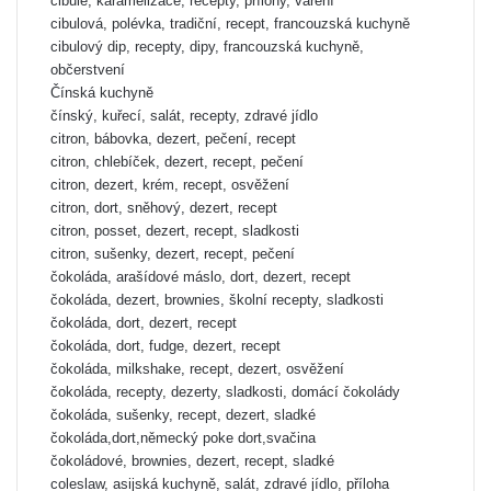
cibule, karamelizace, recepty, přílohy, vaření
cibulová, polévka, tradiční, recept, francouzská kuchyně
cibulový dip, recepty, dipy, francouzská kuchyně,
občerstvení
Čínská kuchyně
čínský, kuřecí, salát, recepty, zdravé jídlo
citron, bábovka, dezert, pečení, recept
citron, chlebíček, dezert, recept, pečení
citron, dezert, krém, recept, osvěžení
citron, dort, sněhový, dezert, recept
citron, posset, dezert, recept, sladkosti
citron, sušenky, dezert, recept, pečení
čokoláda, arašídové máslo, dort, dezert, recept
čokoláda, dezert, brownies, školní recepty, sladkosti
čokoláda, dort, dezert, recept
čokoláda, dort, fudge, dezert, recept
čokoláda, milkshake, recept, dezert, osvěžení
čokoláda, recepty, dezerty, sladkosti, domácí čokolády
čokoláda, sušenky, recept, dezert, sladké
čokoláda,dort,německý poke dort,svačina
čokoládové, brownies, dezert, recept, sladké
coleslaw, asijská kuchyně, salát, zdravé jídlo, příloha