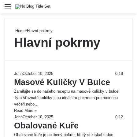
Menu
Se
Home
/
Hlavní pokrmy
Hlavní pokrmy
John
October 10, 2025
0
18
Masové Kuličky V Bulce
Zamilujte se do našeho receptu na masové kuličky v bulce!
Tyto šťavnaté kuličky jsou ideálním pokrmem pro rodinnou
večeři nebo…
Read More »
John
October 10, 2025
0
12
Obalované Kuře
Obalované kuře je oblíbený pokrm, který si získal srdce