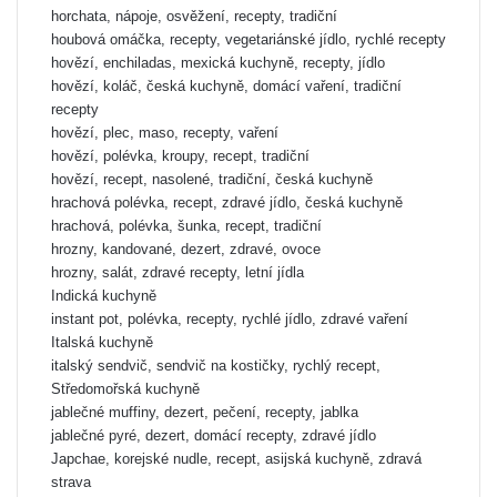
horchata, nápoje, osvěžení, recepty, tradiční
houbová omáčka, recepty, vegetariánské jídlo, rychlé recepty
hovězí, enchiladas, mexická kuchyně, recepty, jídlo
hovězí, koláč, česká kuchyně, domácí vaření, tradiční
recepty
hovězí, plec, maso, recepty, vaření
hovězí, polévka, kroupy, recept, tradiční
hovězí, recept, nasolené, tradiční, česká kuchyně
hrachová polévka, recept, zdravé jídlo, česká kuchyně
hrachová, polévka, šunka, recept, tradiční
hrozny, kandované, dezert, zdravé, ovoce
hrozny, salát, zdravé recepty, letní jídla
Indická kuchyně
instant pot, polévka, recepty, rychlé jídlo, zdravé vaření
Italská kuchyně
italský sendvič, sendvič na kostičky, rychlý recept,
Středomořská kuchyně
jablečné muffiny, dezert, pečení, recepty, jablka
jablečné pyré, dezert, domácí recepty, zdravé jídlo
Japchae, korejské nudle, recept, asijská kuchyně, zdravá
strava