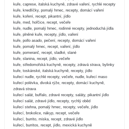
kuře, caprese, italská kuchyně, zdravé vaření, rychlé recepty
kuře, knedlíčky, pomalý hrnec, recepty, domácí vaření
kuře, koření, recept, pikantní, jídlo
kuře, med, hořčice, recept, večeře
kuře, nudle, pomalý hrnec, rodinné recepty, jednoduchá jídla
kuře, plněné kuře, recepty, jídlo, vaření
kuře, pollo asado, pečení, recepty, domácí vaření
kuře, pomalý hrnec, recept, vaření, jídlo
kuře, pomeranč, recept, sladké, slané
kuře, slanina, recept, jídlo, večeře
kuře, středomořská kuchyně, recepty, zdravá strava, bylinky
kuře, toskánské, italská kuchyně, recepty, jídlo
kuřecí nudle, rychlé recepty, večeře, nudle, kuřecí maso
kuřecí polévka, divoká rýže, recepty, domácí kuchyně,
zdravá strava
kuřecí salát, buffalo, zdravé recepty, saláty, pikantní jídlo
kuřecí salát, zdravé jídlo, recepty, rychlý oběd
kuřecí stehna, pomalý hrnec, recepty, večeře, jídlo
kuřecí, brokolice, nákyp, recept, večeře
kuřecí, burrito, miska, recept, zdravé jídlo
kuřecí, burritos, recept, jídlo, mexická kuchyně