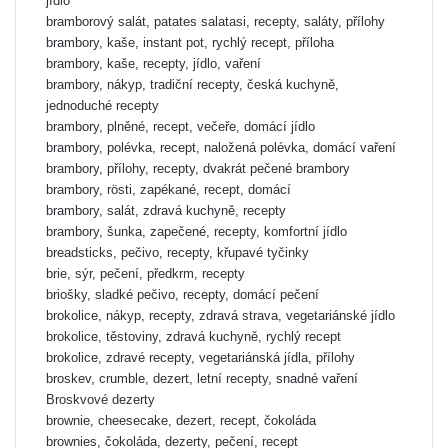
jídlo
bramborový salát, patates salatasi, recepty, saláty, přílohy
brambory, kaše, instant pot, rychlý recept, příloha
brambory, kaše, recepty, jídlo, vaření
brambory, nákyp, tradiční recepty, česká kuchyně,
jednoduché recepty
brambory, plněné, recept, večeře, domácí jídlo
brambory, polévka, recept, naložená polévka, domácí vaření
brambory, přílohy, recepty, dvakrát pečené brambory
brambory, rösti, zapékané, recept, domácí
brambory, salát, zdravá kuchyně, recepty
brambory, šunka, zapečené, recepty, komfortní jídlo
breadsticks, pečivo, recepty, křupavé tyčinky
brie, sýr, pečení, předkrm, recepty
briošky, sladké pečivo, recepty, domácí pečení
brokolice, nákyp, recepty, zdravá strava, vegetariánské jídlo
brokolice, těstoviny, zdravá kuchyně, rychlý recept
brokolice, zdravé recepty, vegetariánská jídla, přílohy
broskev, crumble, dezert, letní recepty, snadné vaření
Broskvové dezerty
brownie, cheesecake, dezert, recept, čokoláda
brownies, čokoláda, dezerty, pečení, recept