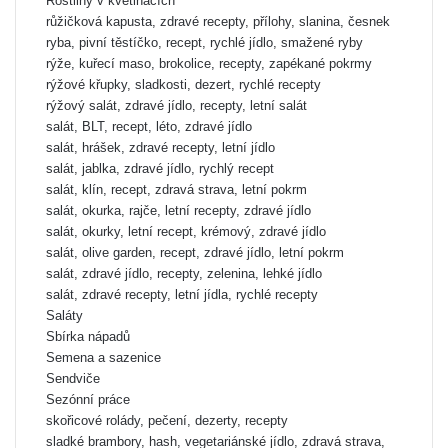
Rostliny v květináčích
růžičková kapusta, zdravé recepty, přílohy, slanina, česnek
ryba, pivní těstíčko, recept, rychlé jídlo, smažené ryby
rýže, kuřecí maso, brokolice, recepty, zapékané pokrmy
rýžové křupky, sladkosti, dezert, rychlé recepty
rýžový salát, zdravé jídlo, recepty, letní salát
salát, BLT, recept, léto, zdravé jídlo
salát, hrášek, zdravé recepty, letní jídlo
salát, jablka, zdravé jídlo, rychlý recept
salát, klín, recept, zdravá strava, letní pokrm
salát, okurka, rajče, letní recepty, zdravé jídlo
salát, okurky, letní recept, krémový, zdravé jídlo
salát, olive garden, recept, zdravé jídlo, letní pokrm
salát, zdravé jídlo, recepty, zelenina, lehké jídlo
salát, zdravé recepty, letní jídla, rychlé recepty
Saláty
Sbírka nápadů
Semena a sazenice
Sendviče
Sezónní práce
skořicové rolády, pečení, dezerty, recepty
sladké brambory, hash, vegetariánské jídlo, zdravá strava,