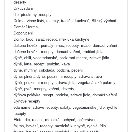
dezerty
Díkuvzdání
dip, předkrmy, recepty
Dolma, vinné listy, recepty, tradiční kuchyně, Blízký východ
Domácí farma
Doporuceni
Dorito, taco, salát, recept, mexická kuchyně
dušené hovězí, pomalý hrnec, recepty, maso, domácí vaření
dušené hovězí, recepty, domácí vaření, tradiční jídla
dýně, chili, vegetariánské, podzimní recept, zdravé jídlo
dýně, latte, recept, podzim, káva
dýně, muffiny, čokoláda, podzim, pečení
dýně, plněná dýně, podzimní recepty, zdravá strava
dýně, podzimní recepty, zdravá jídla, vegetariánské pokrmy
dýně, pyré, recepty, vaření, dezerty
dýňová polévka, recept, podzim, zdravé jídlo, domácí vaření
Dýňové recepty
edamame, zdravé recepty, saláty, vegetariánské jídlo, rychlé
recepty
Elote, dip, recept, mexická kuchyně, občerstvení
fajitas, hovězí, recepty, mexická kuchyně, rychlé jídlo