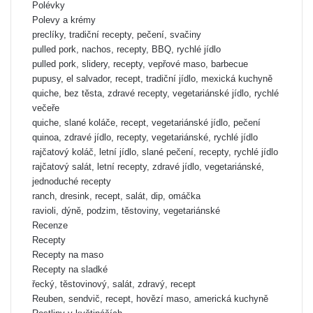
Polévky
Polevy a krémy
preclíky, tradiční recepty, pečení, svačiny
pulled pork, nachos, recepty, BBQ, rychlé jídlo
pulled pork, slidery, recepty, vepřové maso, barbecue
pupusy, el salvador, recept, tradiční jídlo, mexická kuchyně
quiche, bez těsta, zdravé recepty, vegetariánské jídlo, rychlé
večeře
quiche, slané koláče, recept, vegetariánské jídlo, pečení
quinoa, zdravé jídlo, recepty, vegetariánské, rychlé jídlo
rajčatový koláč, letní jídlo, slané pečení, recepty, rychlé jídlo
rajčatový salát, letní recepty, zdravé jídlo, vegetariánské,
jednoduché recepty
ranch, dresink, recept, salát, dip, omáčka
ravioli, dýně, podzim, těstoviny, vegetariánské
Recenze
Recepty
Recepty na maso
Recepty na sladké
řecký, těstovinový, salát, zdravý, recept
Reuben, sendvič, recept, hovězí maso, americká kuchyně