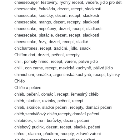
cheeseburger, těstoviny, rychlý recept, večeře, jídlo pro děti
cheesecake, čokoláda, dezert, recept, sladkosti
cheesecake, košíčky, dezert, recept, sladkosti
cheesecake, mango, dezert, recepty, sladkosti
cheesecake, nepečený, dezert, recept, sladkosti
cheesecake, pistácie, dezert, recept, sladkosti
cheesecake, řezy, dezert, recept, sladké
chicharrones, recept, tradiční, jídlo, snack
Chiffon dort, dezert, pečení, recepty
chili, pomalý hrnec, recept, vaření, pálivé jídlo
chilli, con carne, recept, mexická kuchyně, pálivé jídlo
chimichurri, omáčka, argentinská kuchyně, recept, bylinky
Chléb
Chléb a pečivo
chléb, pečení, domácí, recept, řemeslný chléb
chléb, skořice, rozinky, pečení, recept
chléb, skořice, sladké pečení, recepty, domácí pečení
chléb,sendvičový chléb,recepty,domácí pečení
chlebíček, citron, borůvky, dezert, pečení
chlebový pudink, dezert, recept, sladké, pečení
chřest, slanina, předkrm, recepty, zdravé vaření