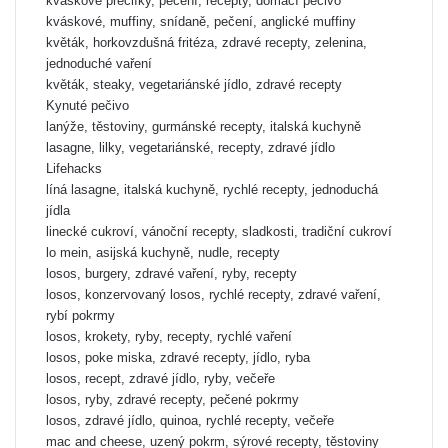
kváskové preclíky, pečení, recepty, domácí pečivo
kváskové, muffiny, snídaně, pečení, anglické muffiny
květák, horkovzdušná fritéza, zdravé recepty, zelenina,
jednoduché vaření
květák, steaky, vegetariánské jídlo, zdravé recepty
Kynuté pečivo
lanýže, těstoviny, gurmánské recepty, italská kuchyně
lasagne, lilky, vegetariánské, recepty, zdravé jídlo
Lifehacks
líná lasagne, italská kuchyně, rychlé recepty, jednoduchá
jídla
linecké cukroví, vánoční recepty, sladkosti, tradiční cukroví
lo mein, asijská kuchyně, nudle, recepty
losos, burgery, zdravé vaření, ryby, recepty
losos, konzervovaný losos, rychlé recepty, zdravé vaření,
rybí pokrmy
losos, krokety, ryby, recepty, rychlé vaření
losos, poke miska, zdravé recepty, jídlo, ryba
losos, recept, zdravé jídlo, ryby, večeře
losos, ryby, zdravé recepty, pečené pokrmy
losos, zdravé jídlo, quinoa, rychlé recepty, večeře
mac and cheese, uzený pokrm, sýrové recepty, těstoviny