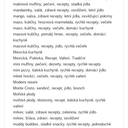
malinové muffiny, pečení, recepty, sladká jídla
mandarinky, salát, zdravé recepty, osvěžení, letní jídlo
mango, salsa, zdravé recepty, letní jídla, osvěžující pokrmy
maso, kuličky, hroznová marmeláda, rychlé recepty, večeře
maso, kuličky, recepty, večeře, domácí kuchyně
masové kuličky, pomalý hrnec, recepty, večeře, domácí
kuchyně
masové kuličky, recepty, jídlo, rychlá večeře
Mexická kuchyně
Mexická, Polévka, Recept, Vaření, Tradiční
mini muffiny, pečení, dezerty, recepty, rychlé recepty
mini pizzy, italská kuchyně, rychlé recepty, domácí jídlo
mleté hovězí, večeře, recepty, rychlé vaření
Moderni reseni
Monte Cristo, sendvič, recept, jídlo, brunch
Mořské plody
mořské plody, těstoviny, recept, italská kuchyně, rychlé
vaření
mrkev, salát, zdravé recepty, zelenina, rychlé jídlo
mrkev, šťáva, zdraví, recepty, osvěžení
muddy buddies, sladké snacky, rychlé recepty, jednoduché