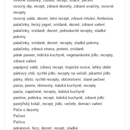
ovesné sušenky, zdravé, recept, snack, pečení
ovocný dip, recept, zdravé dezerty, zdravé svačiny, ovocné
recepty
ovocný salát, dezert, letní recept, zdravé mlsání, Ambrosia
palačinky, řecký jogurt, snídaně, dezert, zdravé vaření
palačinky, snídaně, dezert, jednoduché recepty, sladké
pokrmy
palačinky, snídaně, dezert, recepty, sladké pokrmy
palačinky, zdravá strava, protein, snídaně
palak paneer, indická kuchyně, vegetariánské jídlo, recepty,
zdravé vaření
papájový salát, zdravý recept, tropické ovoce, lehký oběd
párkový chili, rychlé jídlo, recepty na večeři, pikantní jídlo
párky, těsto, rychlé recepty, občerstvení, slané pečení
pasta, penne, těstoviny, italská kuchyně, recepty
pasta, zapečené, recepty, italská kuchyně
pastina, polévka, recept, italská kuchyně, zdravé jídlo
pastýřský koláč, recept, jídlo, večeře, domácí vaření
Péče o dezerty
Pečení
Pečivo
pekánové, řezy, dezert, recept, sladké