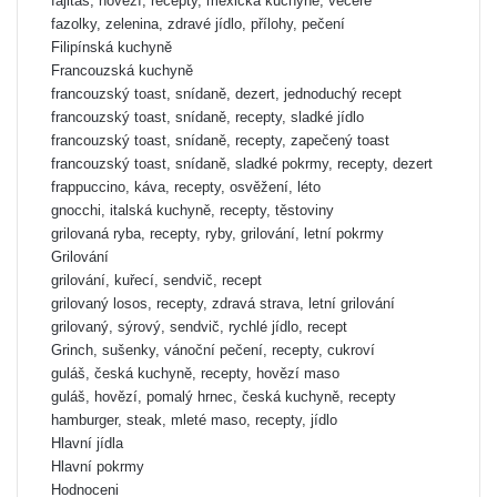
fajitas, hovězí, recepty, mexická kuchyně, večeře
fazolky, zelenina, zdravé jídlo, přílohy, pečení
Filipínská kuchyně
Francouzská kuchyně
francouzský toast, snídaně, dezert, jednoduchý recept
francouzský toast, snídaně, recepty, sladké jídlo
francouzský toast, snídaně, recepty, zapečený toast
francouzský toast, snídaně, sladké pokrmy, recepty, dezert
frappuccino, káva, recepty, osvěžení, léto
gnocchi, italská kuchyně, recepty, těstoviny
grilovaná ryba, recepty, ryby, grilování, letní pokrmy
Grilování
grilování, kuřecí, sendvič, recept
grilovaný losos, recepty, zdravá strava, letní grilování
grilovaný, sýrový, sendvič, rychlé jídlo, recept
Grinch, sušenky, vánoční pečení, recepty, cukroví
guláš, česká kuchyně, recepty, hovězí maso
guláš, hovězí, pomalý hrnec, česká kuchyně, recepty
hamburger, steak, mleté maso, recepty, jídlo
Hlavní jídla
Hlavní pokrmy
Hodnoceni