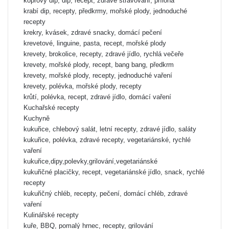
koprový dip, dip, recept, zdravé stravování, příloha
krabí dip, recepty, předkrmy, mořské plody, jednoduché
recepty
krekry, kvásek, zdravé snacky, domácí pečení
krevetové, linguine, pasta, recept, mořské plody
krevety, brokolice, recepty, zdravé jídlo, rychlá večeře
krevety, mořské plody, recept, bang bang, předkrm
krevety, mořské plody, recepty, jednoduché vaření
krevety, polévka, mořské plody, recepty
krůtí, polévka, recept, zdravé jídlo, domácí vaření
Kuchařské recepty
Kuchyně
kukuřice, chlebový salát, letní recepty, zdravé jídlo, saláty
kukuřice, polévka, zdravé recepty, vegetariánské, rychlé
vaření
kukuřice,dipy,polevky,grilování,vegetariánské
kukuřičné placičky, recept, vegetariánské jídlo, snack, rychlé
recepty
kukuřičný chléb, recepty, pečení, domácí chléb, zdravé
vaření
Kulinářské recepty
kuře, BBQ, pomalý hrnec, recepty, grilování