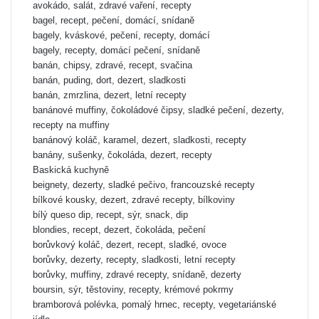
avokádo, salát, zdravé vaření, recepty
bagel, recept, pečení, domácí, snídaně
bagely, kváskové, pečení, recepty, domácí
bagely, recepty, domácí pečení, snídaně
banán, chipsy, zdravé, recept, svačina
banán, puding, dort, dezert, sladkosti
banán, zmrzlina, dezert, letní recepty
banánové muffiny, čokoládové čipsy, sladké pečení, dezerty,
recepty na muffiny
banánový koláč, karamel, dezert, sladkosti, recepty
banány, sušenky, čokoláda, dezert, recepty
Baskická kuchyně
beignety, dezerty, sladké pečivo, francouzské recepty
bílkové kousky, dezert, zdravé recepty, bílkoviny
bílý queso dip, recept, sýr, snack, dip
blondies, recept, dezert, čokoláda, pečení
borůvkový koláč, dezert, recept, sladké, ovoce
borůvky, dezerty, recepty, sladkosti, letní recepty
borůvky, muffiny, zdravé recepty, snídaně, dezerty
boursin, sýr, těstoviny, recepty, krémové pokrmy
bramborová polévka, pomalý hrnec, recepty, vegetariánské