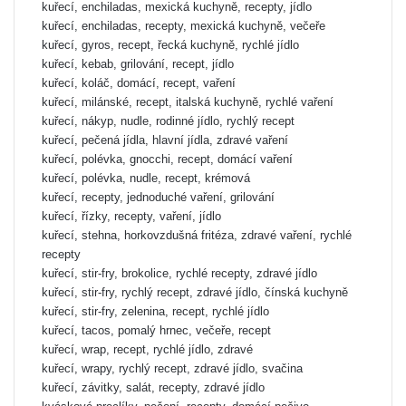
kuřecí, enchiladas, mexická kuchyně, recepty, jídlo
kuřecí, enchiladas, recepty, mexická kuchyně, večeře
kuřecí, gyros, recept, řecká kuchyně, rychlé jídlo
kuřecí, kebab, grilování, recept, jídlo
kuřecí, koláč, domácí, recept, vaření
kuřecí, milánské, recept, italská kuchyně, rychlé vaření
kuřecí, nákyp, nudle, rodinné jídlo, rychlý recept
kuřecí, pečená jídla, hlavní jídla, zdravé vaření
kuřecí, polévka, gnocchi, recept, domácí vaření
kuřecí, polévka, nudle, recept, krémová
kuřecí, recepty, jednoduché vaření, grilování
kuřecí, řízky, recepty, vaření, jídlo
kuřecí, stehna, horkovzdušná fritéza, zdravé vaření, rychlé
recepty
kuřecí, stir-fry, brokolice, rychlé recepty, zdravé jídlo
kuřecí, stir-fry, rychlý recept, zdravé jídlo, čínská kuchyně
kuřecí, stir-fry, zelenina, recept, rychlé jídlo
kuřecí, tacos, pomalý hrnec, večeře, recept
kuřecí, wrap, recept, rychlé jídlo, zdravé
kuřecí, wrapy, rychlý recept, zdravé jídlo, svačina
kuřecí, závitky, salát, recepty, zdravé jídlo