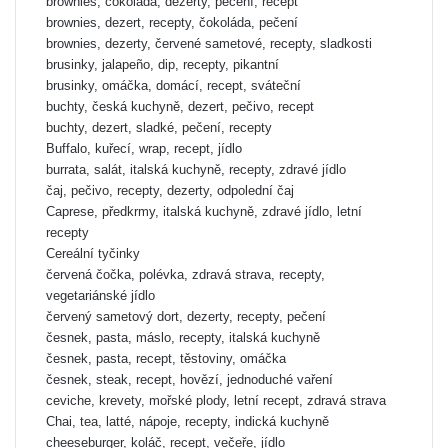
brownies, čokoláda, dezerty, pečení, recept
brownies, dezert, recepty, čokoláda, pečení
brownies, dezerty, červené sametové, recepty, sladkosti
brusinky, jalapeño, dip, recepty, pikantní
brusinky, omáčka, domácí, recept, sváteční
buchty, česká kuchyně, dezert, pečivo, recept
buchty, dezert, sladké, pečení, recepty
Buffalo, kuřecí, wrap, recept, jídlo
burrata, salát, italská kuchyně, recepty, zdravé jídlo
čaj, pečivo, recepty, dezerty, odpolední čaj
Caprese, předkrmy, italská kuchyně, zdravé jídlo, letní
recepty
Cereální tyčinky
červená čočka, polévka, zdravá strava, recepty,
vegetariánské jídlo
červený sametový dort, dezerty, recepty, pečení
česnek, pasta, máslo, recepty, italská kuchyně
česnek, pasta, recept, těstoviny, omáčka
česnek, steak, recept, hovězí, jednoduché vaření
ceviche, krevety, mořské plody, letní recept, zdravá strava
Chai, tea, latté, nápoje, recepty, indická kuchyně
cheeseburger, koláč, recept, večeře, jídlo