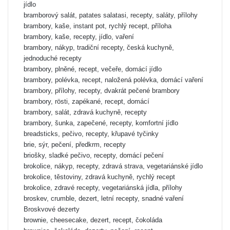
jídlo
bramborový salát, patates salatasi, recepty, saláty, přílohy
brambory, kaše, instant pot, rychlý recept, příloha
brambory, kaše, recepty, jídlo, vaření
brambory, nákyp, tradiční recepty, česká kuchyně,
jednoduché recepty
brambory, plněné, recept, večeře, domácí jídlo
brambory, polévka, recept, naložená polévka, domácí vaření
brambory, přílohy, recepty, dvakrát pečené brambory
brambory, rösti, zapékané, recept, domácí
brambory, salát, zdravá kuchyně, recepty
brambory, šunka, zapečené, recepty, komfortní jídlo
breadsticks, pečivo, recepty, křupavé tyčinky
brie, sýr, pečení, předkrm, recepty
briošky, sladké pečivo, recepty, domácí pečení
brokolice, nákyp, recepty, zdravá strava, vegetariánské jídlo
brokolice, těstoviny, zdravá kuchyně, rychlý recept
brokolice, zdravé recepty, vegetariánská jídla, přílohy
broskev, crumble, dezert, letní recepty, snadné vaření
Broskvové dezerty
brownie, cheesecake, dezert, recept, čokoláda