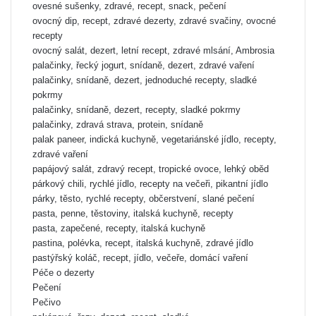
ovesné sušenky, zdravé, recept, snack, pečení
ovocný dip, recept, zdravé dezerty, zdravé svačiny, ovocné
recepty
ovocný salát, dezert, letní recept, zdravé mlsání, Ambrosia
palačinky, řecký jogurt, snídaně, dezert, zdravé vaření
palačinky, snídaně, dezert, jednoduché recepty, sladké
pokrmy
palačinky, snídaně, dezert, recepty, sladké pokrmy
palačinky, zdravá strava, protein, snídaně
palak paneer, indická kuchyně, vegetariánské jídlo, recepty,
zdravé vaření
papájový salát, zdravý recept, tropické ovoce, lehký oběd
párkový chili, rychlé jídlo, recepty na večeři, pikantní jídlo
párky, těsto, rychlé recepty, občerstvení, slané pečení
pasta, penne, těstoviny, italská kuchyně, recepty
pasta, zapečené, recepty, italská kuchyně
pastina, polévka, recept, italská kuchyně, zdravé jídlo
pastýřský koláč, recept, jídlo, večeře, domácí vaření
Péče o dezerty
Pečení
Pečivo