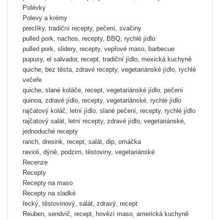
Polévky
Polevy a krémy
preclíky, tradiční recepty, pečení, svačiny
pulled pork, nachos, recepty, BBQ, rychlé jídlo
pulled pork, slidery, recepty, vepřové maso, barbecue
pupusy, el salvador, recept, tradiční jídlo, mexická kuchyně
quiche, bez těsta, zdravé recepty, vegetariánské jídlo, rychlé
večeře
quiche, slané koláče, recept, vegetariánské jídlo, pečení
quinoa, zdravé jídlo, recepty, vegetariánské, rychlé jídlo
rajčatový koláč, letní jídlo, slané pečení, recepty, rychlé jídlo
rajčatový salát, letní recepty, zdravé jídlo, vegetariánské,
jednoduché recepty
ranch, dresink, recept, salát, dip, omáčka
ravioli, dýně, podzim, těstoviny, vegetariánské
Recenze
Recepty
Recepty na maso
Recepty na sladké
řecký, těstovinový, salát, zdravý, recept
Reuben, sendvič, recept, hovězí maso, americká kuchyně