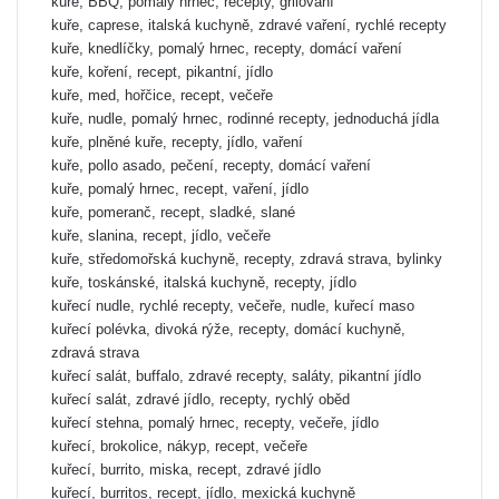
kuře, BBQ, pomalý hrnec, recepty, grilování
kuře, caprese, italská kuchyně, zdravé vaření, rychlé recepty
kuře, knedlíčky, pomalý hrnec, recepty, domácí vaření
kuře, koření, recept, pikantní, jídlo
kuře, med, hořčice, recept, večeře
kuře, nudle, pomalý hrnec, rodinné recepty, jednoduchá jídla
kuře, plněné kuře, recepty, jídlo, vaření
kuře, pollo asado, pečení, recepty, domácí vaření
kuře, pomalý hrnec, recept, vaření, jídlo
kuře, pomeranč, recept, sladké, slané
kuře, slanina, recept, jídlo, večeře
kuře, středomořská kuchyně, recepty, zdravá strava, bylinky
kuře, toskánské, italská kuchyně, recepty, jídlo
kuřecí nudle, rychlé recepty, večeře, nudle, kuřecí maso
kuřecí polévka, divoká rýže, recepty, domácí kuchyně,
zdravá strava
kuřecí salát, buffalo, zdravé recepty, saláty, pikantní jídlo
kuřecí salát, zdravé jídlo, recepty, rychlý oběd
kuřecí stehna, pomalý hrnec, recepty, večeře, jídlo
kuřecí, brokolice, nákyp, recept, večeře
kuřecí, burrito, miska, recept, zdravé jídlo
kuřecí, burritos, recept, jídlo, mexická kuchyně