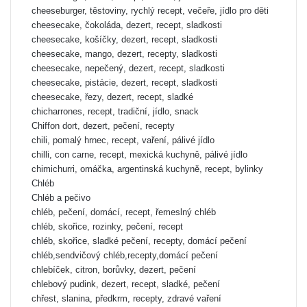
cheeseburger, těstoviny, rychlý recept, večeře, jídlo pro děti
cheesecake, čokoláda, dezert, recept, sladkosti
cheesecake, košíčky, dezert, recept, sladkosti
cheesecake, mango, dezert, recepty, sladkosti
cheesecake, nepečený, dezert, recept, sladkosti
cheesecake, pistácie, dezert, recept, sladkosti
cheesecake, řezy, dezert, recept, sladké
chicharrones, recept, tradiční, jídlo, snack
Chiffon dort, dezert, pečení, recepty
chili, pomalý hrnec, recept, vaření, pálivé jídlo
chilli, con carne, recept, mexická kuchyně, pálivé jídlo
chimichurri, omáčka, argentinská kuchyně, recept, bylinky
Chléb
Chléb a pečivo
chléb, pečení, domácí, recept, řemeslný chléb
chléb, skořice, rozinky, pečení, recept
chléb, skořice, sladké pečení, recepty, domácí pečení
chléb,sendvičový chléb,recepty,domácí pečení
chlebíček, citron, borůvky, dezert, pečení
chlebový pudink, dezert, recept, sladké, pečení
chřest, slanina, předkrm, recepty, zdravé vaření