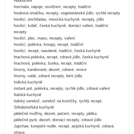
Hodnoceni
horchata, nápoje, osvěžení, recepty, tradiční
houbová omáčka, recepty, vegetariánské jídlo, rychlé recepty
hovězí, enchiladas, mexická kuchyně, recepty, jídlo
hovězí, koláč, česká kuchyně, domácí vaření, tradiční
recepty
hovězí, plec, maso, recepty, vaření
hovězí, polévka, kroupy, recept, tradiční
hovězí, recept, nasolené, tradiční, česká kuchyně
hrachová polévka, recept, zdravé jídlo, česká kuchyně
hrachová, polévka, šunka, recept, tradiční
hrozny, kandované, dezert, zdravé, ovoce
hrozny, salát, zdravé recepty, letní jídla
Indická kuchyně
instant pot, polévka, recepty, rychlé jídlo, zdravé vaření
Italská kuchyně
italský sendvič, sendvič na kostičky, rychlý recept,
Středomořská kuchyně
jablečné muffiny, dezert, pečení, recepty, jablka
jablečné pyré, dezert, domácí recepty, zdravé jídlo
Japchae, korejské nudle, recept, asijská kuchyně, zdravá
strava