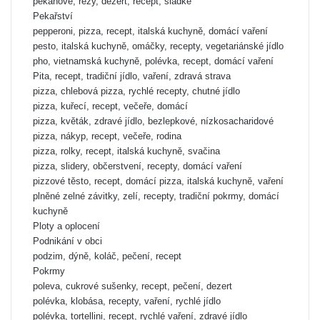
pekánové, řezy, dezert, recept, sladké
Pekařství
pepperoni, pizza, recept, italská kuchyně, domácí vaření
pesto, italská kuchyně, omáčky, recepty, vegetariánské jídlo
pho, vietnamská kuchyně, polévka, recept, domácí vaření
Pita, recept, tradiční jídlo, vaření, zdravá strava
pizza, chlebová pizza, rychlé recepty, chutné jídlo
pizza, kuřecí, recept, večeře, domácí
pizza, květák, zdravé jídlo, bezlepkové, nízkosacharidové
pizza, nákyp, recept, večeře, rodina
pizza, rolky, recept, italská kuchyně, svačina
pizza, slidery, občerstvení, recepty, domácí vaření
pizzové těsto, recept, domácí pizza, italská kuchyně, vaření
plněné zelné závitky, zelí, recepty, tradiční pokrmy, domácí
kuchyně
Ploty a oplocení
Podnikání v obci
podzim, dýně, koláč, pečení, recept
Pokrmy
poleva, cukrové sušenky, recept, pečení, dezert
polévka, klobása, recepty, vaření, rychlé jídlo
polévka, tortellini, recept, rychlé vaření, zdravé jídlo