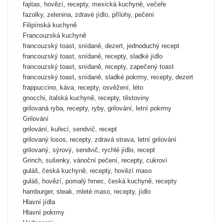
fajitas, hovězí, recepty, mexická kuchyně, večeře
fazolky, zelenina, zdravé jídlo, přílohy, pečení
Filipínská kuchyně
Francouzská kuchyně
francouzský toast, snídaně, dezert, jednoduchý recept
francouzský toast, snídaně, recepty, sladké jídlo
francouzský toast, snídaně, recepty, zapečený toast
francouzský toast, snídaně, sladké pokrmy, recepty, dezert
frappuccino, káva, recepty, osvěžení, léto
gnocchi, italská kuchyně, recepty, těstoviny
grilovaná ryba, recepty, ryby, grilování, letní pokrmy
Grilování
grilování, kuřecí, sendvič, recept
grilovaný losos, recepty, zdravá strava, letní grilování
grilovaný, sýrový, sendvič, rychlé jídlo, recept
Grinch, sušenky, vánoční pečení, recepty, cukroví
guláš, česká kuchyně, recepty, hovězí maso
guláš, hovězí, pomalý hrnec, česká kuchyně, recepty
hamburger, steak, mleté maso, recepty, jídlo
Hlavní jídla
Hlavní pokrmy