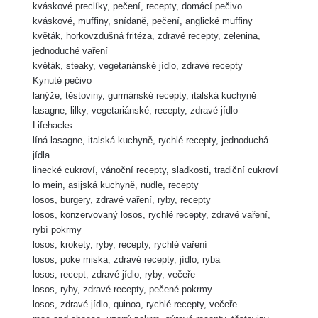
kváskové preclíky, pečení, recepty, domácí pečivo
kváskové, muffiny, snídaně, pečení, anglické muffiny
květák, horkovzdušná fritéza, zdravé recepty, zelenina,
jednoduché vaření
květák, steaky, vegetariánské jídlo, zdravé recepty
Kynuté pečivo
lanýže, těstoviny, gurmánské recepty, italská kuchyně
lasagne, lilky, vegetariánské, recepty, zdravé jídlo
Lifehacks
líná lasagne, italská kuchyně, rychlé recepty, jednoduchá
jídla
linecké cukroví, vánoční recepty, sladkosti, tradiční cukroví
lo mein, asijská kuchyně, nudle, recepty
losos, burgery, zdravé vaření, ryby, recepty
losos, konzervovaný losos, rychlé recepty, zdravé vaření,
rybí pokrmy
losos, krokety, ryby, recepty, rychlé vaření
losos, poke miska, zdravé recepty, jídlo, ryba
losos, recept, zdravé jídlo, ryby, večeře
losos, ryby, zdravé recepty, pečené pokrmy
losos, zdravé jídlo, quinoa, rychlé recepty, večeře