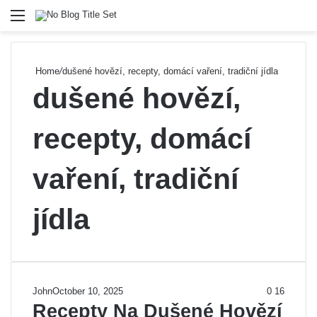
Menu
Se
Home
/
dušené hovězí, recepty, domácí vaření, tradiční jídla
dušené hovězí,
recepty, domácí
vaření, tradiční
jídla
John
October 10, 2025
0
16
Recepty Na Dušené Hovězí