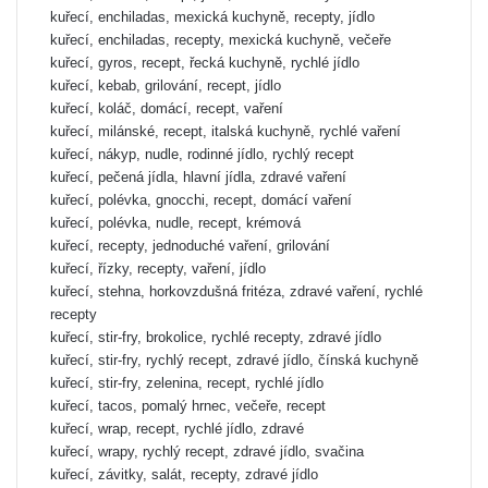
kuřecí, enchiladas, mexická kuchyně, recepty, jídlo
kuřecí, enchiladas, recepty, mexická kuchyně, večeře
kuřecí, gyros, recept, řecká kuchyně, rychlé jídlo
kuřecí, kebab, grilování, recept, jídlo
kuřecí, koláč, domácí, recept, vaření
kuřecí, milánské, recept, italská kuchyně, rychlé vaření
kuřecí, nákyp, nudle, rodinné jídlo, rychlý recept
kuřecí, pečená jídla, hlavní jídla, zdravé vaření
kuřecí, polévka, gnocchi, recept, domácí vaření
kuřecí, polévka, nudle, recept, krémová
kuřecí, recepty, jednoduché vaření, grilování
kuřecí, řízky, recepty, vaření, jídlo
kuřecí, stehna, horkovzdušná fritéza, zdravé vaření, rychlé
recepty
kuřecí, stir-fry, brokolice, rychlé recepty, zdravé jídlo
kuřecí, stir-fry, rychlý recept, zdravé jídlo, čínská kuchyně
kuřecí, stir-fry, zelenina, recept, rychlé jídlo
kuřecí, tacos, pomalý hrnec, večeře, recept
kuřecí, wrap, recept, rychlé jídlo, zdravé
kuřecí, wrapy, rychlý recept, zdravé jídlo, svačina
kuřecí, závitky, salát, recepty, zdravé jídlo