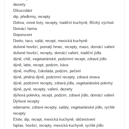
dezerty
Díkuvzdání
dip, předkrmy, recepty
Dolma, vinné listy, recepty, tradiční kuchyně, Blízký východ
Domácí farma
Doporuceni
Dorito, taco, salát, recept, mexická kuchyně
dušené hovězí, pomalý hrnec, recepty, maso, domácí vaření
dušené hovězí, recepty, domácí vaření, tradiční jídla
dýně, chili, vegetariánské, podzimní recept, zdravé jídlo
dýně, latte, recept, podzim, káva
dýně, muffiny, čokoláda, podzim, pečení
dýně, plněná dýně, podzimní recepty, zdravá strava
dýně, podzimní recepty, zdravá jídla, vegetariánské pokrmy
dýně, pyré, recepty, vaření, dezerty
dýňová polévka, recept, podzim, zdravé jídlo, domácí vaření
Dýňové recepty
edamame, zdravé recepty, saláty, vegetariánské jídlo, rychlé
recepty
Elote, dip, recept, mexická kuchyně, občerstvení
fajitas, hovězí, recepty, mexická kuchyně, rychlé jídlo