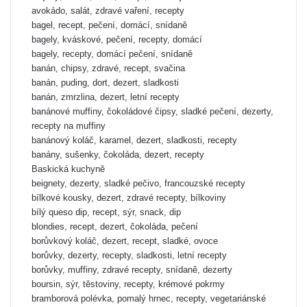
avokádo, salát, zdravé vaření, recepty
bagel, recept, pečení, domácí, snídaně
bagely, kváskové, pečení, recepty, domácí
bagely, recepty, domácí pečení, snídaně
banán, chipsy, zdravé, recept, svačina
banán, puding, dort, dezert, sladkosti
banán, zmrzlina, dezert, letní recepty
banánové muffiny, čokoládové čipsy, sladké pečení, dezerty,
recepty na muffiny
banánový koláč, karamel, dezert, sladkosti, recepty
banány, sušenky, čokoláda, dezert, recepty
Baskická kuchyně
beignety, dezerty, sladké pečivo, francouzské recepty
bílkové kousky, dezert, zdravé recepty, bílkoviny
bílý queso dip, recept, sýr, snack, dip
blondies, recept, dezert, čokoláda, pečení
borůvkový koláč, dezert, recept, sladké, ovoce
borůvky, dezerty, recepty, sladkosti, letní recepty
borůvky, muffiny, zdravé recepty, snídaně, dezerty
boursin, sýr, těstoviny, recepty, krémové pokrmy
bramborová polévka, pomalý hrnec, recepty, vegetariánské