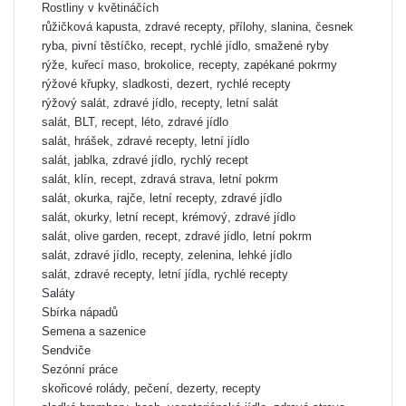
Rostliny v květináčích
růžičková kapusta, zdravé recepty, přílohy, slanina, česnek
ryba, pivní těstíčko, recept, rychlé jídlo, smažené ryby
rýže, kuřecí maso, brokolice, recepty, zapékané pokrmy
rýžové křupky, sladkosti, dezert, rychlé recepty
rýžový salát, zdravé jídlo, recepty, letní salát
salát, BLT, recept, léto, zdravé jídlo
salát, hrášek, zdravé recepty, letní jídlo
salát, jablka, zdravé jídlo, rychlý recept
salát, klín, recept, zdravá strava, letní pokrm
salát, okurka, rajče, letní recepty, zdravé jídlo
salát, okurky, letní recept, krémový, zdravé jídlo
salát, olive garden, recept, zdravé jídlo, letní pokrm
salát, zdravé jídlo, recepty, zelenina, lehké jídlo
salát, zdravé recepty, letní jídla, rychlé recepty
Saláty
Sbírka nápadů
Semena a sazenice
Sendviče
Sezónní práce
skořicové rolády, pečení, dezerty, recepty