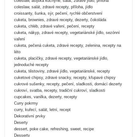
coleslaw, asijská kuchyně, salát, zdravé jídlo, příloha
coleslaw, salát, zdravé recepty, příloha, jídlo
croissanty, šunka, sýr, pečení, rychlé občerstvení
cuketa, brownies, zdravé recepty, dezerty, čokoláda
cuketa, chléb, zdravé vaření, pečení, recepty
cuketa, nákyp, zdravé recepty, vegetariánské jídlo, sezónní
vaření
cuketa, pečená cuketa, zdravé recepty, zelenina, recepty na
léto
cuketa, placičky, zdravé recepty, vegetariánské jídlo,
jednoduché recepty
cuketa, těstoviny, zdravé jídlo, vegetariánské, recepty
cuketové chipsy, zdravé snacky, recepty, křupavé chipsy
cukrové sušenky, recepty, pečení, sladkosti, domácí dezerty
cukroví, svatba, recepty, tradiční cukroví, sladkosti
cupcakes, vanilka, dezerty, recepty
Curry pokrmy
curry, kuřecí, salát, letní, recept
Dekorativní prvky
Deserty
dessert, poke cake, refreshing, sweet, recipe
Desserty