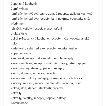
Japonská kuchyně
Jarní květiny
jarní závitky, rýžový papír, zdravé recepty, asijská kuchyně
jarní závitky, zdravé recepty, jarní pokrmy, vegetariánské,
předkrmy
jehněčí, kotlety, recept, maso, vaření
Jídla z Asie
Jollof rýže, africká kuchyně, recepty, rýže, vegetariánské
jídlo
kadeřávek, salát, zdravé recepty, vegetariánské,
superpotraviny
kani salát, recept, zdravé jídlo, rychlé recepty
káva, cold brew, recept, osvěžující nápoj, letní nápoje
káva, muffiny, dezerty, pečení, recepty
kečup, domácí, omáčky, recepty
klobásové rohlíčky, recepty, slané pečivo, chuťovky
klubový sendvič, recept, rychlé jídlo, svačina, oběd
kokos, dort, dezert, sladkosti, recepty
koktejly
koktejly, svátky, recepty, nápoje, oslavy
Komunikace