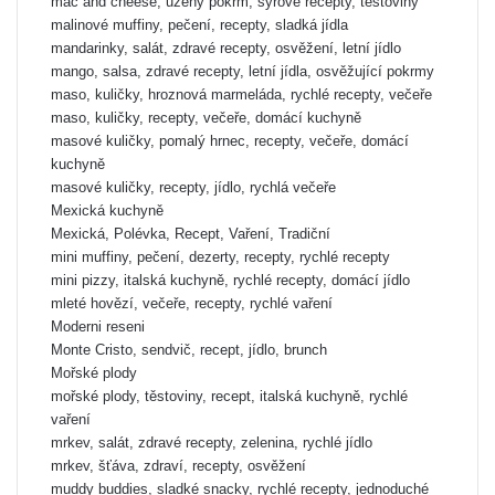
mac and cheese, uzený pokrm, sýrové recepty, těstoviny
malinové muffiny, pečení, recepty, sladká jídla
mandarinky, salát, zdravé recepty, osvěžení, letní jídlo
mango, salsa, zdravé recepty, letní jídla, osvěžující pokrmy
maso, kuličky, hroznová marmeláda, rychlé recepty, večeře
maso, kuličky, recepty, večeře, domácí kuchyně
masové kuličky, pomalý hrnec, recepty, večeře, domácí
kuchyně
masové kuličky, recepty, jídlo, rychlá večeře
Mexická kuchyně
Mexická, Polévka, Recept, Vaření, Tradiční
mini muffiny, pečení, dezerty, recepty, rychlé recepty
mini pizzy, italská kuchyně, rychlé recepty, domácí jídlo
mleté hovězí, večeře, recepty, rychlé vaření
Moderni reseni
Monte Cristo, sendvič, recept, jídlo, brunch
Mořské plody
mořské plody, těstoviny, recept, italská kuchyně, rychlé
vaření
mrkev, salát, zdravé recepty, zelenina, rychlé jídlo
mrkev, šťáva, zdraví, recepty, osvěžení
muddy buddies, sladké snacky, rychlé recepty, jednoduché