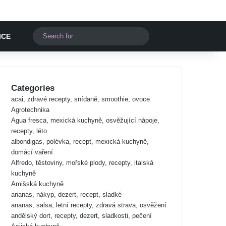
Switch skin
Search
ICE
for
Categories
acai, zdravé recepty, snídaně, smoothie, ovoce
Agrotechnika
Agua fresca, mexická kuchyně, osvěžující nápoje,
recepty, léto
albondigas, polévka, recept, mexická kuchyně,
domácí vaření
Alfredo, těstoviny, mořské plody, recepty, italská
kuchyně
Amišská kuchyně
ananas, nákyp, dezert, recept, sladké
ananas, salsa, letní recepty, zdravá strava, osvěžení
andělský dort, recepty, dezert, sladkosti, pečení