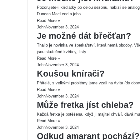
Pozorujete-li křídlatky po celou sezónu, nabízí se analo
Duncan MacLeod a jeho…
Read More »
John
November 3, 2024
Je možné dát břečťan?
Thallo je novinka ve šperkařství, která nemá obdoby. V
jsou skutečné květiny, listy…
Read More »
John
November 3, 2024
Koušou knírači?
Přátelé, s velkými problémy jsme vzali na Avita (do do
Read More »
John
November 3, 2024
Může fretka jíst chleba?
Každá fretka je potěšena, když ji majitel chválí, dává m
Read More »
John
November 3, 2024
Odkud amarant pochází?