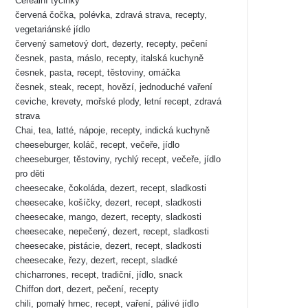
Cereální tyčinky
červená čočka, polévka, zdravá strava, recepty,
vegetariánské jídlo
červený sametový dort, dezerty, recepty, pečení
česnek, pasta, máslo, recepty, italská kuchyně
česnek, pasta, recept, těstoviny, omáčka
česnek, steak, recept, hovězí, jednoduché vaření
ceviche, krevety, mořské plody, letní recept, zdravá
strava
Chai, tea, latté, nápoje, recepty, indická kuchyně
cheeseburger, koláč, recept, večeře, jídlo
cheeseburger, těstoviny, rychlý recept, večeře, jídlo
pro děti
cheesecake, čokoláda, dezert, recept, sladkosti
cheesecake, košíčky, dezert, recept, sladkosti
cheesecake, mango, dezert, recepty, sladkosti
cheesecake, nepečený, dezert, recept, sladkosti
cheesecake, pistácie, dezert, recept, sladkosti
cheesecake, řezy, dezert, recept, sladké
chicharrones, recept, tradiční, jídlo, snack
Chiffon dort, dezert, pečení, recepty
chili, pomalý hrnec, recept, vaření, pálivé jídlo