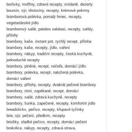
borůvky, muffiny, zdravé recepty, snídaně, dezerty
boursin, sýr, těstoviny, recepty, krémové pokrmy
bramborová polévka, pomalý hrnec, recepty,
vegetariánské jídlo
bramborový salát, patates salatasi, recepty, saláty,
přílohy
brambory, kaše, instant pot, rychlý recept, příloha
brambory, kaše, recepty, jídlo, vaření
brambory, nákyp, tradiční recepty, česká kuchyně,
jednoduché recepty
brambory, plněné, recept, večeře, domácí jídlo
brambory, polévka, recept, naložená polévka,
domácí vaření
brambory, přílohy, recepty, dvakrát pečené brambory
brambory, rösti, zapékané, recept, domácí
brambory, salát, zdravá kuchyně, recepty
brambory, šunka, zapečené, recepty, komfortní jídlo
breadsticks, pečivo, recepty, křupavé tyčinky
brie, sýr, pečení, předkrm, recepty
briošky, sladké pečivo, recepty, domácí pečení
brokolice, nákyp, recepty, zdravá strava,