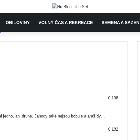
OBILOVINY
VOLNÝ ČAS A REKREACE
SEMENA A SAZEN
0
198
i jedno, ani druhé. Jahody také nejsou bobule a arašídy…
0
182