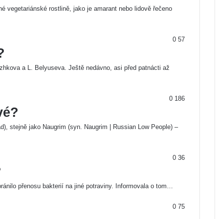
é vegetariánské rostlině, jako je amarant nebo lidově řečeno
0
57
?
hkova a L. Belyuseva. Ještě nedávno, asi před patnácti až
0
186
vé?
), stejně jako Naugrim (syn. Naugrim | Russian Low People) –
0
36
?
nilo přenosu bakterií na jiné potraviny. Informovala o tom…
0
75