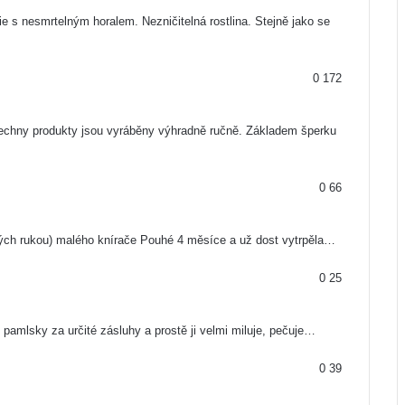
gie s nesmrtelným horalem. Nezničitelná rostlina. Stejně jako se
0
172
šechny produkty jsou vyráběny výhradně ručně. Základem šperku
0
66
brých rukou) malého knírače Pouhé 4 měsíce a už dost vytrpěla…
0
25
u pamlsky za určité zásluhy a prostě ji velmi miluje, pečuje…
0
39