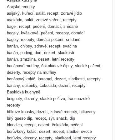
Asijská kuchyně
Asijské recepty
asijský, kuřecí, salát, recept, zdravé jídlo
avokádo, salát, zdravé vaření, recepty
bagel, recept, pečení, domácí, snídaně
bagely, kváskové, pečení, recepty, domácí
bagely, recepty, domácí pečení, snídaně
banán, chipsy, zdravé, recept, svačina
banán, puding, dort, dezert, sladkosti
banán, zmrzlina, dezert, letní recepty
banánové muffiny, čokoládové čipsy, sladké pečení,
dezerty, recepty na muffiny
banánový koláč, karamel, dezert, sladkosti, recepty
banány, sušenky, čokoláda, dezert, recepty
Baskická kuchyně
beignety, dezerty, sladké pečivo, francouzské
recepty
bílkové kousky, dezert, zdravé recepty, bílkoviny
bílý queso dip, recept, sýr, snack, dip
blondies, recept, dezert, čokoláda, pečení
borůvkový koláč, dezert, recept, sladké, ovoce
borůvky, dezerty, recepty, sladkosti, letní recepty