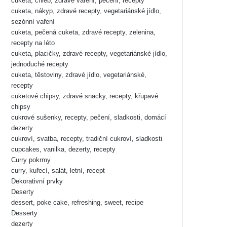
cuketa, chléb, zdravé vaření, pečení, recepty
cuketa, nákyp, zdravé recepty, vegetariánské jídlo,
sezónní vaření
cuketa, pečená cuketa, zdravé recepty, zelenina,
recepty na léto
cuketa, placičky, zdravé recepty, vegetariánské jídlo,
jednoduché recepty
cuketa, těstoviny, zdravé jídlo, vegetariánské,
recepty
cuketové chipsy, zdravé snacky, recepty, křupavé
chipsy
cukrové sušenky, recepty, pečení, sladkosti, domácí
dezerty
cukroví, svatba, recepty, tradiční cukroví, sladkosti
cupcakes, vanilka, dezerty, recepty
Curry pokrmy
curry, kuřecí, salát, letní, recept
Dekorativní prvky
Deserty
dessert, poke cake, refreshing, sweet, recipe
Desserty
dezerty