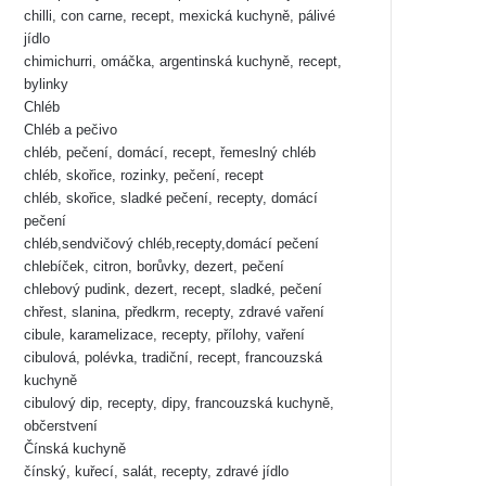
chilli, con carne, recept, mexická kuchyně, pálivé
jídlo
chimichurri, omáčka, argentinská kuchyně, recept,
bylinky
Chléb
Chléb a pečivo
chléb, pečení, domácí, recept, řemeslný chléb
chléb, skořice, rozinky, pečení, recept
chléb, skořice, sladké pečení, recepty, domácí
pečení
chléb,sendvičový chléb,recepty,domácí pečení
chlebíček, citron, borůvky, dezert, pečení
chlebový pudink, dezert, recept, sladké, pečení
chřest, slanina, předkrm, recepty, zdravé vaření
cibule, karamelizace, recepty, přílohy, vaření
cibulová, polévka, tradiční, recept, francouzská
kuchyně
cibulový dip, recepty, dipy, francouzská kuchyně,
občerstvení
Čínská kuchyně
čínský, kuřecí, salát, recepty, zdravé jídlo