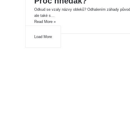
Proč hnědák?
Odkud se vzaly názvy obleků? Odhalením záhady původu
ale také s…
Read More »
Load More