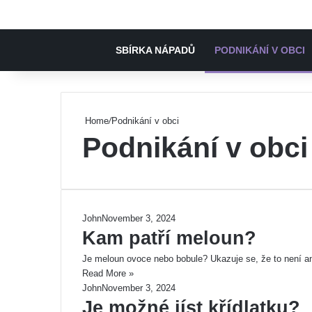
SBÍRKA NÁPADŮ
PODNIKÁNÍ V OBCI
Home
/
Podnikání v obci
Podnikání v obci
John
November 3, 2024
Kam patří meloun?
Je meloun ovoce nebo bobule? Ukazuje se, že to není an
Read More »
John
November 3, 2024
Je možné jíst křídlatku?