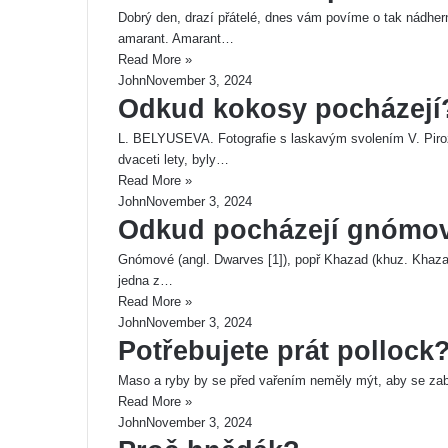
Dobrý den, drazí přátelé, dnes vám povíme o tak nádhern
amarant. Amarant…
Read More »
John
November 3, 2024
Odkud kokosy pocházejí
L. BELYUSEVA. Fotografie s laskavým svolením V. Piroz
dvaceti lety, byly…
Read More »
John
November 3, 2024
Odkud pocházejí gnómo
Gnómové (angl. Dwarves [1]), popř Khazad (khuz. Khazad
jedna z…
Read More »
John
November 3, 2024
Potřebujete prát pollock
Maso a ryby by se před vařením neměly mýt, aby se zabrá
Read More »
John
November 3, 2024