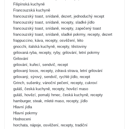
Filipínská kuchyně
Francouzská kuchyně
francouzský toast, snídaně, dezert, jednoduchý recept
francouzský toast, snídaně, recepty, sladké jídlo
francouzský toast, snídaně, recepty, zapečený toast
francouzský toast, snídaně, sladké pokrmy, recepty, dezert
frappuccino, káva, recepty, osvěžení, léto
gnocchi, italská kuchyně, recepty, těstoviny
grilovaná ryba, recepty, ryby, grilování, letní pokrmy
Grilování
grilování, kuřecí, sendvič, recept
grilovaný losos, recepty, zdravá strava, letní grilování
grilovaný, sýrový, sendvič, rychlé jídlo, recept
Grinch, sušenky, vánoční pečení, recepty, cukroví
guláš, česká kuchyně, recepty, hovězí maso
guláš, hovězí, pomalý hrnec, česká kuchyně, recepty
hamburger, steak, mleté maso, recepty, jídlo
Hlavní jídla
Hlavní pokrmy
Hodnoceni
horchata, nápoje, osvěžení, recepty, tradiční