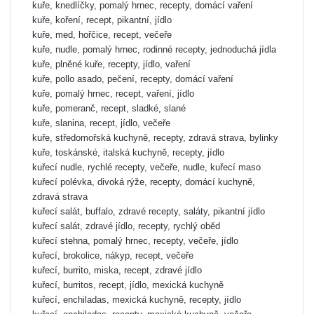
kuře, knedlíčky, pomalý hrnec, recepty, domácí vaření
kuře, koření, recept, pikantní, jídlo
kuře, med, hořčice, recept, večeře
kuře, nudle, pomalý hrnec, rodinné recepty, jednoduchá jídla
kuře, plněné kuře, recepty, jídlo, vaření
kuře, pollo asado, pečení, recepty, domácí vaření
kuře, pomalý hrnec, recept, vaření, jídlo
kuře, pomeranč, recept, sladké, slané
kuře, slanina, recept, jídlo, večeře
kuře, středomořská kuchyně, recepty, zdravá strava, bylinky
kuře, toskánské, italská kuchyně, recepty, jídlo
kuřecí nudle, rychlé recepty, večeře, nudle, kuřecí maso
kuřecí polévka, divoká rýže, recepty, domácí kuchyně,
zdravá strava
kuřecí salát, buffalo, zdravé recepty, saláty, pikantní jídlo
kuřecí salát, zdravé jídlo, recepty, rychlý oběd
kuřecí stehna, pomalý hrnec, recepty, večeře, jídlo
kuřecí, brokolice, nákyp, recept, večeře
kuřecí, burrito, miska, recept, zdravé jídlo
kuřecí, burritos, recept, jídlo, mexická kuchyně
kuřecí, enchiladas, mexická kuchyně, recepty, jídlo