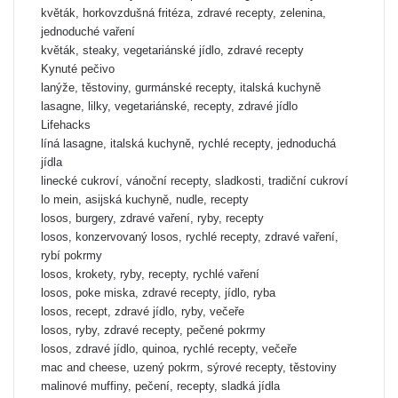
květák, horkovzdušná fritéza, zdravé recepty, zelenina,
jednoduché vaření
květák, steaky, vegetariánské jídlo, zdravé recepty
Kynuté pečivo
lanýže, těstoviny, gurmánské recepty, italská kuchyně
lasagne, lilky, vegetariánské, recepty, zdravé jídlo
Lifehacks
líná lasagne, italská kuchyně, rychlé recepty, jednoduchá
jídla
linecké cukroví, vánoční recepty, sladkosti, tradiční cukroví
lo mein, asijská kuchyně, nudle, recepty
losos, burgery, zdravé vaření, ryby, recepty
losos, konzervovaný losos, rychlé recepty, zdravé vaření,
rybí pokrmy
losos, krokety, ryby, recepty, rychlé vaření
losos, poke miska, zdravé recepty, jídlo, ryba
losos, recept, zdravé jídlo, ryby, večeře
losos, ryby, zdravé recepty, pečené pokrmy
losos, zdravé jídlo, quinoa, rychlé recepty, večeře
mac and cheese, uzený pokrm, sýrové recepty, těstoviny
malinové muffiny, pečení, recepty, sladká jídla