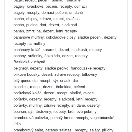
bagel, recept, pečení, domácí, snídaně
bagely, kváskové, pečení, recepty, domácí
bagely, recepty, domácí pečení, snídaně
banán, chipsy, zdravé, recept, svačina
banán, puding, dort, dezert, sladkosti
banán, zmrzlina, dezert, letní recepty
banánové muffiny, čokoládové čipsy, sladké pečení, dezerty,
recepty na muffiny
banánový koláč, karamel, dezert, sladkosti, recepty
banány, sušenky, čokoláda, dezert, recepty
Baskická kuchyně
beignety, dezerty, sladké pečivo, francouzské recepty
bílkové kousky, dezert, zdravé recepty, bílkoviny
bílý queso dip, recept, sýr, snack, dip
blondies, recept, dezert, čokoláda, pečení
borůvkový koláč, dezert, recept, sladké, ovoce
borůvky, dezerty, recepty, sladkosti, letní recepty
borůvky, muffiny, zdravé recepty, snídaně, dezerty
boursin, sýr, těstoviny, recepty, krémové pokrmy
bramborová polévka, pomalý hrnec, recepty, vegetariánské
jídlo
bramborový salát, patates salatasi, recepty, saláty, přílohy