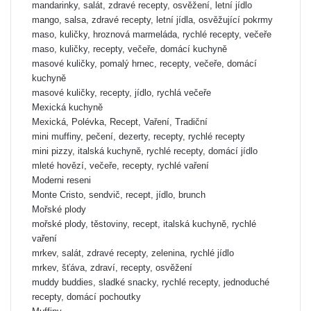
mandarinky, salát, zdravé recepty, osvěžení, letní jídlo
mango, salsa, zdravé recepty, letní jídla, osvěžující pokrmy
maso, kuličky, hroznová marmeláda, rychlé recepty, večeře
maso, kuličky, recepty, večeře, domácí kuchyně
masové kuličky, pomalý hrnec, recepty, večeře, domácí
kuchyně
masové kuličky, recepty, jídlo, rychlá večeře
Mexická kuchyně
Mexická, Polévka, Recept, Vaření, Tradiční
mini muffiny, pečení, dezerty, recepty, rychlé recepty
mini pizzy, italská kuchyně, rychlé recepty, domácí jídlo
mleté hovězí, večeře, recepty, rychlé vaření
Moderni reseni
Monte Cristo, sendvič, recept, jídlo, brunch
Mořské plody
mořské plody, těstoviny, recept, italská kuchyně, rychlé
vaření
mrkev, salát, zdravé recepty, zelenina, rychlé jídlo
mrkev, šťáva, zdraví, recepty, osvěžení
muddy buddies, sladké snacky, rychlé recepty, jednoduché
recepty, domácí pochoutky