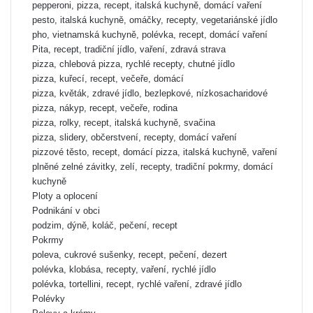
pepperoni, pizza, recept, italská kuchyně, domácí vaření
pesto, italská kuchyně, omáčky, recepty, vegetariánské jídlo
pho, vietnamská kuchyně, polévka, recept, domácí vaření
Pita, recept, tradiční jídlo, vaření, zdravá strava
pizza, chlebová pizza, rychlé recepty, chutné jídlo
pizza, kuřecí, recept, večeře, domácí
pizza, květák, zdravé jídlo, bezlepkové, nízkosacharidové
pizza, nákyp, recept, večeře, rodina
pizza, rolky, recept, italská kuchyně, svačina
pizza, slidery, občerstvení, recepty, domácí vaření
pizzové těsto, recept, domácí pizza, italská kuchyně, vaření
plněné zelné závitky, zelí, recepty, tradiční pokrmy, domácí
kuchyně
Ploty a oplocení
Podnikání v obci
podzim, dýně, koláč, pečení, recept
Pokrmy
poleva, cukrové sušenky, recept, pečení, dezert
polévka, klobása, recepty, vaření, rychlé jídlo
polévka, tortellini, recept, rychlé vaření, zdravé jídlo
Polévky