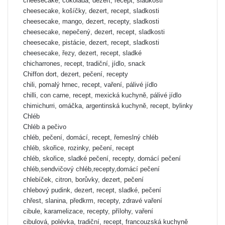
cheesecake, čokoláda, dezert, recept, sladkosti
cheesecake, košíčky, dezert, recept, sladkosti
cheesecake, mango, dezert, recepty, sladkosti
cheesecake, nepečený, dezert, recept, sladkosti
cheesecake, pistácie, dezert, recept, sladkosti
cheesecake, řezy, dezert, recept, sladké
chicharrones, recept, tradiční, jídlo, snack
Chiffon dort, dezert, pečení, recepty
chili, pomalý hrnec, recept, vaření, pálivé jídlo
chilli, con carne, recept, mexická kuchyně, pálivé jídlo
chimichurri, omáčka, argentinská kuchyně, recept, bylinky
Chléb
Chléb a pečivo
chléb, pečení, domácí, recept, řemeslný chléb
chléb, skořice, rozinky, pečení, recept
chléb, skořice, sladké pečení, recepty, domácí pečení
chléb,sendvičový chléb,recepty,domácí pečení
chlebíček, citron, borůvky, dezert, pečení
chlebový pudink, dezert, recept, sladké, pečení
chřest, slanina, předkrm, recepty, zdravé vaření
cibule, karamelizace, recepty, přílohy, vaření
cibulová, polévka, tradiční, recept, francouzská kuchyně