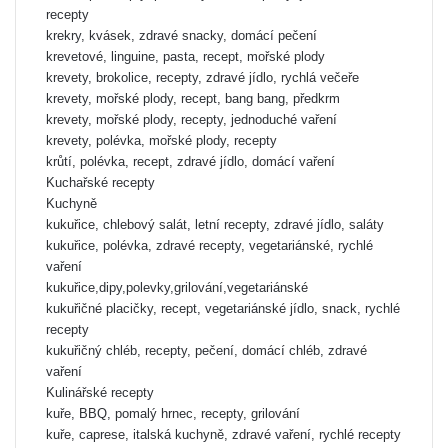
recepty
krekry, kvásek, zdravé snacky, domácí pečení
krevetové, linguine, pasta, recept, mořské plody
krevety, brokolice, recepty, zdravé jídlo, rychlá večeře
krevety, mořské plody, recept, bang bang, předkrm
krevety, mořské plody, recepty, jednoduché vaření
krevety, polévka, mořské plody, recepty
krůtí, polévka, recept, zdravé jídlo, domácí vaření
Kuchařské recepty
Kuchyně
kukuřice, chlebový salát, letní recepty, zdravé jídlo, saláty
kukuřice, polévka, zdravé recepty, vegetariánské, rychlé
vaření
kukuřice,dipy,polevky,grilování,vegetariánské
kukuřičné placičky, recept, vegetariánské jídlo, snack, rychlé
recepty
kukuřičný chléb, recepty, pečení, domácí chléb, zdravé
vaření
Kulinářské recepty
kuře, BBQ, pomalý hrnec, recepty, grilování
kuře, caprese, italská kuchyně, zdravé vaření, rychlé recepty