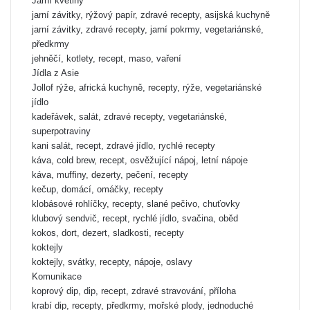
Jarní květiny
jarní závitky, rýžový papír, zdravé recepty, asijská kuchyně
jarní závitky, zdravé recepty, jarní pokrmy, vegetariánské,
předkrmy
jehněčí, kotlety, recept, maso, vaření
Jídla z Asie
Jollof rýže, africká kuchyně, recepty, rýže, vegetariánské
jídlo
kadeřávek, salát, zdravé recepty, vegetariánské,
superpotraviny
kani salát, recept, zdravé jídlo, rychlé recepty
káva, cold brew, recept, osvěžující nápoj, letní nápoje
káva, muffiny, dezerty, pečení, recepty
kečup, domácí, omáčky, recepty
klobásové rohlíčky, recepty, slané pečivo, chuťovky
klubový sendvič, recept, rychlé jídlo, svačina, oběd
kokos, dort, dezert, sladkosti, recepty
koktejly
koktejly, svátky, recepty, nápoje, oslavy
Komunikace
koprový dip, dip, recept, zdravé stravování, příloha
krabí dip, recepty, předkrmy, mořské plody, jednoduché