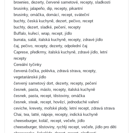
brownies, dezerty, červené sametové, recepty, sladkosti
brusinky, jalapeño, dip, recepty, pikantní
brusinky, omáčka, domácí, recept, sváteční
buchty, česká kuchyně, dezert, pečivo, recept
buchty, dezert, sladké, pečení, recepty
Buffalo, kuřecí, wrap, recept, jídlo
burrata, salát, italská kuchyně, recepty, zdravé jídlo
čaj, pečivo, recepty, dezerty, odpolední čaj
Caprese, předkrmy, italská kuchyně, zdravé jídlo, letní
recepty
Cereální tyčinky
červená čočka, polévka, zdravá strava, recepty,
vegetariánské jídlo
červený sametový dort, dezerty, recepty, pečení
česnek, pasta, máslo, recepty, italská kuchyně
česnek, pasta, recept, těstoviny, omáčka
česnek, steak, recept, hovězí, jednoduché vaření
ceviche, krevety, mořské plody, letní recept, zdravá strava
Chai, tea, latté, nápoje, recepty, indická kuchyně
cheeseburger, koláč, recept, večeře, jídlo
cheeseburger, těstoviny, rychlý recept, večeře, jídlo pro děti