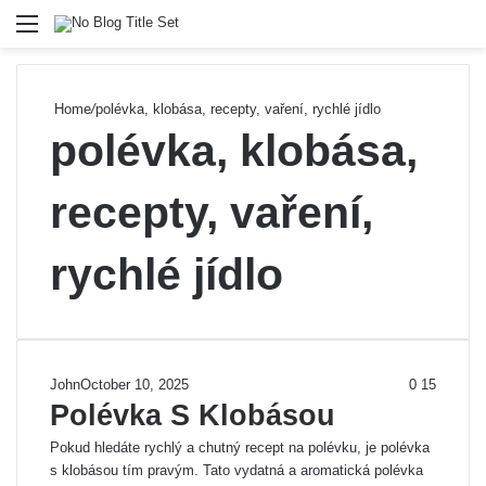
Menu
Se
Home
/
polévka, klobása, recepty, vaření, rychlé jídlo
polévka, klobása,
recepty, vaření,
rychlé jídlo
John
October 10, 2025
0
15
Polévka S Klobásou
Pokud hledáte rychlý a chutný recept na polévku, je polévka
s klobásou tím pravým. Tato vydatná a aromatická polévka