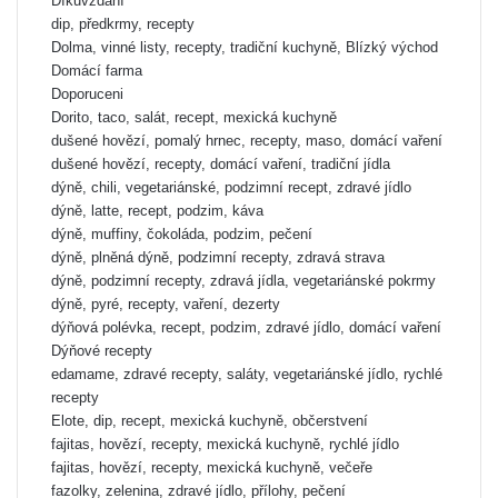
Díkuvzdání
dip, předkrmy, recepty
Dolma, vinné listy, recepty, tradiční kuchyně, Blízký východ
Domácí farma
Doporuceni
Dorito, taco, salát, recept, mexická kuchyně
dušené hovězí, pomalý hrnec, recepty, maso, domácí vaření
dušené hovězí, recepty, domácí vaření, tradiční jídla
dýně, chili, vegetariánské, podzimní recept, zdravé jídlo
dýně, latte, recept, podzim, káva
dýně, muffiny, čokoláda, podzim, pečení
dýně, plněná dýně, podzimní recepty, zdravá strava
dýně, podzimní recepty, zdravá jídla, vegetariánské pokrmy
dýně, pyré, recepty, vaření, dezerty
dýňová polévka, recept, podzim, zdravé jídlo, domácí vaření
Dýňové recepty
edamame, zdravé recepty, saláty, vegetariánské jídlo, rychlé
recepty
Elote, dip, recept, mexická kuchyně, občerstvení
fajitas, hovězí, recepty, mexická kuchyně, rychlé jídlo
fajitas, hovězí, recepty, mexická kuchyně, večeře
fazolky, zelenina, zdravé jídlo, přílohy, pečení