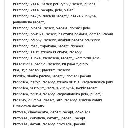
brambory, kaše, instant pot, rychlý recept, příloha
brambory, kaše, recepty, jídlo, vaření
brambory, nákyp, tradiční recepty, česká kuchyně,
jednoduché recepty
brambory, plněné, recept, večeře, domácí jídlo
brambory, polévka, recept, naložená polévka, domácí vaření
brambory, přílohy, recepty, dvakrát pečené brambory
brambory, rösti, zapékané, recept, domácí
brambory, salát, zdravá kuchyně, recepty
brambory, šunka, zapečené, recepty, komfortní jídlo
breadsticks, pečivo, recepty, křupavé tyčinky
brie, sýr, pečení, předkrm, recepty
briošky, sladké pečivo, recepty, domácí pečení
brokolice, nákyp, recepty, zdravá strava, vegetariánské jídlo
brokolice, těstoviny, zdravá kuchyně, rychlý recept
brokolice, zdravé recepty, vegetariánská jídla, přílohy
broskev, crumble, dezert, letní recepty, snadné vaření
Broskvové dezerty
brownie, cheesecake, dezert, recept, čokoláda
brownies, čokoláda, dezerty, pečení, recept
brownies, dezert, recepty, čokoláda, pečení