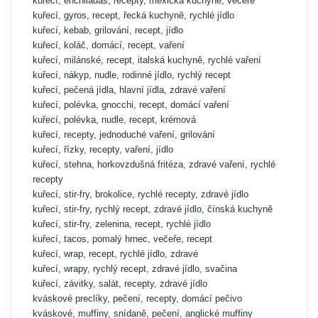
kuřecí, enchiladas, recepty, mexická kuchyně, večeře
kuřecí, gyros, recept, řecká kuchyně, rychlé jídlo
kuřecí, kebab, grilování, recept, jídlo
kuřecí, koláč, domácí, recept, vaření
kuřecí, milánské, recept, italská kuchyně, rychlé vaření
kuřecí, nákyp, nudle, rodinné jídlo, rychlý recept
kuřecí, pečená jídla, hlavní jídla, zdravé vaření
kuřecí, polévka, gnocchi, recept, domácí vaření
kuřecí, polévka, nudle, recept, krémová
kuřecí, recepty, jednoduché vaření, grilování
kuřecí, řízky, recepty, vaření, jídlo
kuřecí, stehna, horkovzdušná fritéza, zdravé vaření, rychlé
recepty
kuřecí, stir-fry, brokolice, rychlé recepty, zdravé jídlo
kuřecí, stir-fry, rychlý recept, zdravé jídlo, čínská kuchyně
kuřecí, stir-fry, zelenina, recept, rychlé jídlo
kuřecí, tacos, pomalý hrnec, večeře, recept
kuřecí, wrap, recept, rychlé jídlo, zdravé
kuřecí, wrapy, rychlý recept, zdravé jídlo, svačina
kuřecí, závitky, salát, recepty, zdravé jídlo
kváskové preclíky, pečení, recepty, domácí pečivo
kváskové, muffiny, snídaně, pečení, anglické muffiny