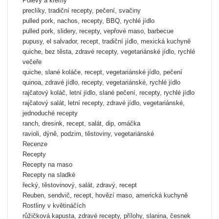
Polevy a krémy
preclíky, tradiční recepty, pečení, svačiny
pulled pork, nachos, recepty, BBQ, rychlé jídlo
pulled pork, slidery, recepty, vepřové maso, barbecue
pupusy, el salvador, recept, tradiční jídlo, mexická kuchyně
quiche, bez těsta, zdravé recepty, vegetariánské jídlo, rychlé
večeře
quiche, slané koláče, recept, vegetariánské jídlo, pečení
quinoa, zdravé jídlo, recepty, vegetariánské, rychlé jídlo
rajčatový koláč, letní jídlo, slané pečení, recepty, rychlé jídlo
rajčatový salát, letní recepty, zdravé jídlo, vegetariánské,
jednoduché recepty
ranch, dresink, recept, salát, dip, omáčka
ravioli, dýně, podzim, těstoviny, vegetariánské
Recenze
Recepty
Recepty na maso
Recepty na sladké
řecký, těstovinový, salát, zdravý, recept
Reuben, sendvič, recept, hovězí maso, americká kuchyně
Rostliny v květináčích
růžičková kapusta, zdravé recepty, přílohy, slanina, česnek