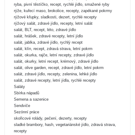
ryba, pivní těstíčko, recept, rychlé jídlo, smažené ryby
rýže, kuřecí maso, brokolice, recepty, zapékané pokrmy
rýžové křupky, sladkosti, dezert, rychlé recepty
rýžový salát, zdravé jídlo, recepty, letní salát
salát, BLT, recept, léto, zdravé jídlo
salát, hrášek, zdravé recepty, letní jídlo
salát, jablka, zdravé jídlo, rychlý recept
salát, klín, recept, zdravá strava, letní pokrm
salát, okurka, rajče, letní recepty, zdravé jídlo
salát, okurky, letní recept, krémový, zdravé jídlo
salát, olive garden, recept, zdravé jídlo, letní pokrm
salát, zdravé jídlo, recepty, zelenina, lehké jídlo
salát, zdravé recepty, letní jídla, rychlé recepty
Saláty
Sbírka nápadů
Semena a sazenice
Sendviče
Sezónní práce
skořicové rolády, pečení, dezerty, recepty
sladké brambory, hash, vegetariánské jídlo, zdravá strava,
recepty