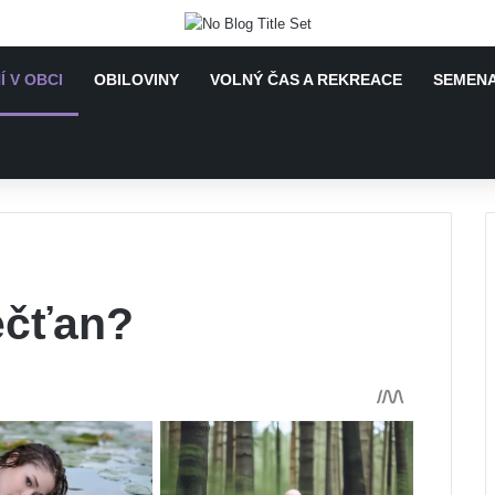
Í V OBCI
OBILOVINY
VOLNÝ ČAS A REKREACE
SEMENA
ečťan?