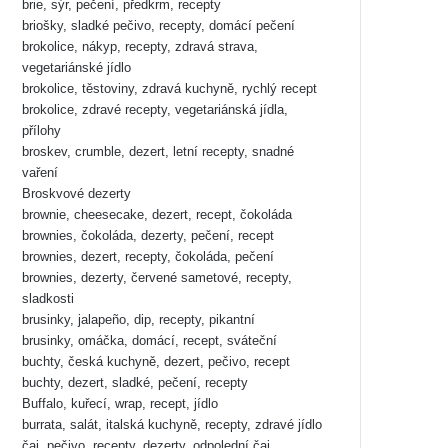
brie, sýr, pečení, předkrm, recepty
briošky, sladké pečivo, recepty, domácí pečení
brokolice, nákyp, recepty, zdravá strava,
vegetariánské jídlo
brokolice, těstoviny, zdravá kuchyně, rychlý recept
brokolice, zdravé recepty, vegetariánská jídla,
přílohy
broskev, crumble, dezert, letní recepty, snadné
vaření
Broskvové dezerty
brownie, cheesecake, dezert, recept, čokoláda
brownies, čokoláda, dezerty, pečení, recept
brownies, dezert, recepty, čokoláda, pečení
brownies, dezerty, červené sametové, recepty,
sladkosti
brusinky, jalapeño, dip, recepty, pikantní
brusinky, omáčka, domácí, recept, sváteční
buchty, česká kuchyně, dezert, pečivo, recept
buchty, dezert, sladké, pečení, recepty
Buffalo, kuřecí, wrap, recept, jídlo
burrata, salát, italská kuchyně, recepty, zdravé jídlo
čaj, pečivo, recepty, dezerty, odpolední čaj