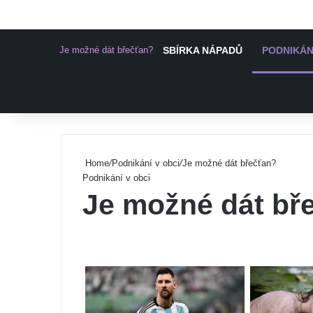
Je možné dát břečťan?
SBÍRKA NÁPADŮ
PODNIKÁN
Pinterest
Home
/
Podnikání v obci
/
Je možné dát břečťan?
Podnikání v obci
Je možné dát bř