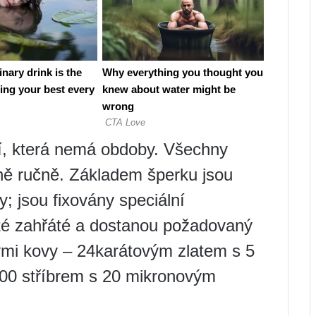
ví, která nemá obdoby. Všechny
ně ručně. Základem šperku jsou
ky; jsou fixovány speciální
oté zahřáté a dostanou požadovaný
ými kovy – 24karátovým zlatem s 5
0 stříbrem s 20 mikronovým