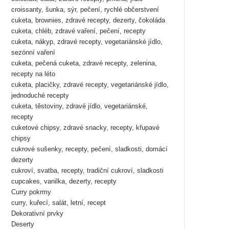
croissanty, šunka, sýr, pečení, rychlé občerstvení
cuketa, brownies, zdravé recepty, dezerty, čokoláda
cuketa, chléb, zdravé vaření, pečení, recepty
cuketa, nákyp, zdravé recepty, vegetariánské jídlo,
sezónní vaření
cuketa, pečená cuketa, zdravé recepty, zelenina,
recepty na léto
cuketa, placičky, zdravé recepty, vegetariánské jídlo,
jednoduché recepty
cuketa, těstoviny, zdravé jídlo, vegetariánské,
recepty
cuketové chipsy, zdravé snacky, recepty, křupavé
chipsy
cukrové sušenky, recepty, pečení, sladkosti, domácí
dezerty
cukroví, svatba, recepty, tradiční cukroví, sladkosti
cupcakes, vanilka, dezerty, recepty
Curry pokrmy
curry, kuřecí, salát, letní, recept
Dekorativní prvky
Deserty