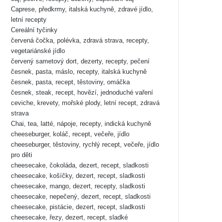
Caprese, předkrmy, italská kuchyně, zdravé jídlo,
letní recepty
Cereální tyčinky
červená čočka, polévka, zdravá strava, recepty,
vegetariánské jídlo
červený sametový dort, dezerty, recepty, pečení
česnek, pasta, máslo, recepty, italská kuchyně
česnek, pasta, recept, těstoviny, omáčka
česnek, steak, recept, hovězí, jednoduché vaření
ceviche, krevety, mořské plody, letní recept, zdravá
strava
Chai, tea, latté, nápoje, recepty, indická kuchyně
cheeseburger, koláč, recept, večeře, jídlo
cheeseburger, těstoviny, rychlý recept, večeře, jídlo
pro děti
cheesecake, čokoláda, dezert, recept, sladkosti
cheesecake, košíčky, dezert, recept, sladkosti
cheesecake, mango, dezert, recepty, sladkosti
cheesecake, nepečený, dezert, recept, sladkosti
cheesecake, pistácie, dezert, recept, sladkosti
cheesecake, řezy, dezert, recept, sladké