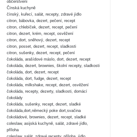
občerstvení
Čínská kuchyně
čínský, kuřecí, salát, recepty, zdravé jídlo
citron, bábovka, dezert, pečení, recept
citron, chlebíček, dezert, recept, pečení
citron, dezert, krém, recept, osvěžení
citron, dort, sněhový, dezert, recept
citron, posset, dezert, recept, sladkosti
citron, sušenky, dezert, recept, pečení
čokoláda, arašídové máslo, dort, dezert, recept
čokoláda, dezert, brownies, školní recepty, sladkosti
čokoláda, dort, dezert, recept
čokoláda, dort, fudge, dezert, recept
čokoláda, milkshake, recept, dezert, osvěžení
čokoláda, recepty, dezerty, sladkosti, domácí
čokolády
čokoláda, sušenky, recept, dezert, sladké
čokoláda,dort,německý poke dort,svačina
čokoládové, brownies, dezert, recept, sladké
coleslaw, asijská kuchyně, salát, zdravé jídlo,
příloha
coleslaw, salát, zdravé recepty, příloha, jídlo