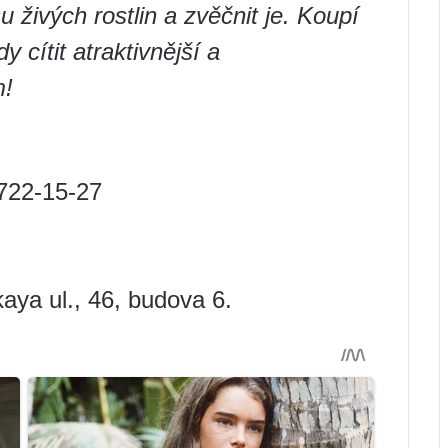
živých rostlin a zvěčnit je. Koupí
 cítit atraktivnější a
m!
 722-15-27
ya ul., 46, budova 6.