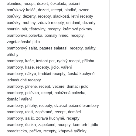
blondies, recept, dezert, čokoláda, pečení
borůvkový koláč, dezert, recept, sladké, ovoce
borůvky, dezerty, recepty, sladkosti, letní recepty
borůvky, muffiny, zdravé recepty, snídaně, dezerty
boursin, sýr, těstoviny, recepty, krémové pokrmy
bramborová polévka, pomalý hrnec, recepty,
vegetariánské jídlo
bramborový salát, patates salatasi, recepty, saláty,
přílohy
brambory, kaše, instant pot, rychlý recept, příloha
brambory, kaše, recepty, jídlo, vaření
brambory, nákyp, tradiční recepty, česká kuchyně,
jednoduché recepty
brambory, plněné, recept, večeře, domácí jídlo
brambory, polévka, recept, naložená polévka,
domácí vaření
brambory, přílohy, recepty, dvakrát pečené brambory
brambory, rösti, zapékané, recept, domácí
brambory, salát, zdravá kuchyně, recepty
brambory, šunka, zapečené, recepty, komfortní jídlo
breadsticks, pečivo, recepty, křupavé tyčinky