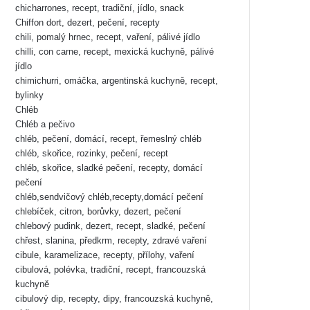
chicharrones, recept, tradiční, jídlo, snack
Chiffon dort, dezert, pečení, recepty
chili, pomalý hrnec, recept, vaření, pálivé jídlo
chilli, con carne, recept, mexická kuchyně, pálivé
jídlo
chimichurri, omáčka, argentinská kuchyně, recept,
bylinky
Chléb
Chléb a pečivo
chléb, pečení, domácí, recept, řemeslný chléb
chléb, skořice, rozinky, pečení, recept
chléb, skořice, sladké pečení, recepty, domácí
pečení
chléb,sendvičový chléb,recepty,domácí pečení
chlebíček, citron, borůvky, dezert, pečení
chlebový pudink, dezert, recept, sladké, pečení
chřest, slanina, předkrm, recepty, zdravé vaření
cibule, karamelizace, recepty, přílohy, vaření
cibulová, polévka, tradiční, recept, francouzská
kuchyně
cibulový dip, recepty, dipy, francouzská kuchyně,