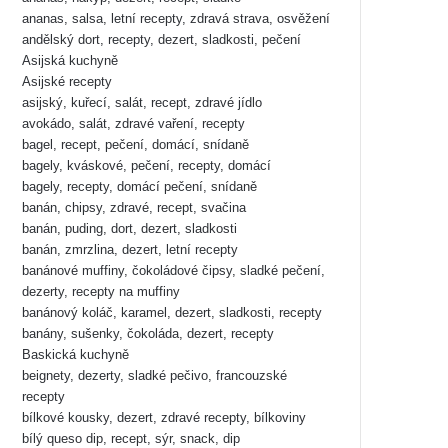
ananas, salsa, letní recepty, zdravá strava, osvěžení
andělský dort, recepty, dezert, sladkosti, pečení
Asijská kuchyně
Asijské recepty
asijský, kuřecí, salát, recept, zdravé jídlo
avokádo, salát, zdravé vaření, recepty
bagel, recept, pečení, domácí, snídaně
bagely, kváskové, pečení, recepty, domácí
bagely, recepty, domácí pečení, snídaně
banán, chipsy, zdravé, recept, svačina
banán, puding, dort, dezert, sladkosti
banán, zmrzlina, dezert, letní recepty
banánové muffiny, čokoládové čipsy, sladké pečení,
dezerty, recepty na muffiny
banánový koláč, karamel, dezert, sladkosti, recepty
banány, sušenky, čokoláda, dezert, recepty
Baskická kuchyně
beignety, dezerty, sladké pečivo, francouzské
recepty
bílkové kousky, dezert, zdravé recepty, bílkoviny
bílý queso dip, recept, sýr, snack, dip