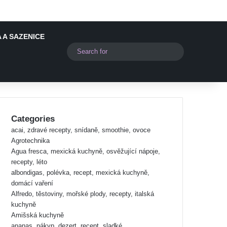
 A SAZENICE
Switch skin
Search
for
Categories
acai, zdravé recepty, snídaně, smoothie, ovoce
Agrotechnika
Agua fresca, mexická kuchyně, osvěžující nápoje,
recepty, léto
albondigas, polévka, recept, mexická kuchyně,
domácí vaření
Alfredo, těstoviny, mořské plody, recepty, italská
kuchyně
Amišská kuchyně
ananas, nákyp, dezert, recept, sladké