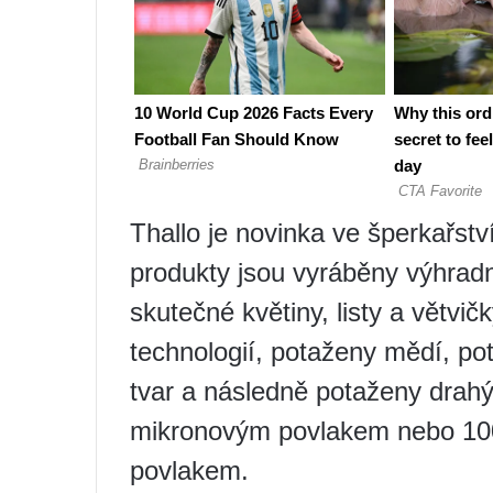
Thallo je novinka ve šperkařst
produkty jsou vyráběny výhrad
skutečné květiny, listy a větvič
technologií, potaženy mědí, p
tvar a následně potaženy drah
mikronovým povlakem nebo 100
povlakem.