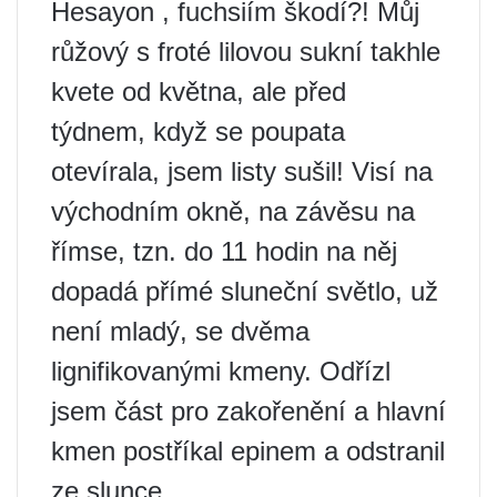
Hesayon ​​​​, fuchsiím škodí?! Můj
růžový s froté lilovou sukní takhle
kvete od května, ale před
týdnem, když se poupata
otevírala, jsem listy sušil! Visí na
východním okně, na závěsu na
římse, tzn. do 11 hodin na něj
dopadá přímé sluneční světlo, už
není mladý, se dvěma
lignifikovanými kmeny. Odřízl
jsem část pro zakořenění a hlavní
kmen postříkal epinem a odstranil
ze slunce.