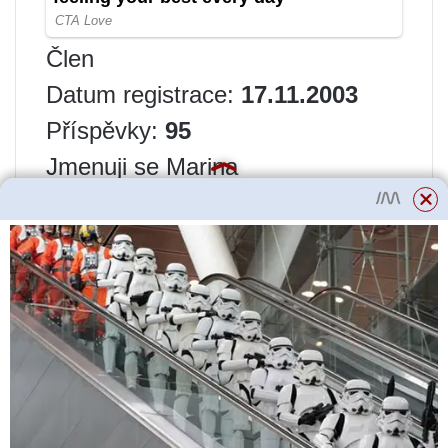
Člen
Datum registrace:
17.11.2003
Příspěvky:
95
Jmenuji se Marina
Jsem z: Peru-Moskva
Odesláno 22.07.2005. 04. 51 –
XNUMX:XNUMX
Pokud jsou kořeny v pořádku,
vytvoří nové výhonky.
Obecně u nás fuchsie rostou a
kvetou pod pražícím sluncem