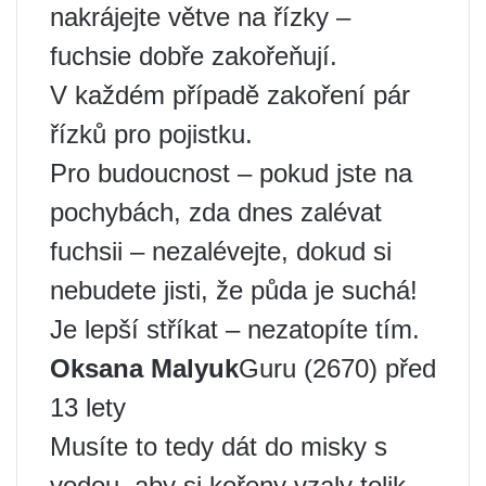
nakrájejte větve na řízky –
fuchsie dobře zakořeňují.
V každém případě zakoření pár
řízků pro pojistku.
Pro budoucnost – pokud jste na
pochybách, zda dnes zalévat
fuchsii – nezalévejte, dokud si
nebudete jisti, že půda je suchá!
Je lepší stříkat – nezatopíte tím.
Oksana Malyuk
Guru (2670) před
13 lety
Musíte to tedy dát do misky s
vodou, aby si kořeny vzaly tolik