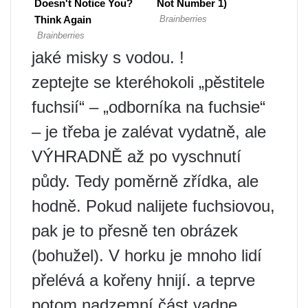
jaké misky s vodou. !
zeptejte se kteréhokoli „pěstitele
fuchsií“ – „odborníka na fuchsie“
– je třeba je zalévat vydatně, ale
VÝHRADNĚ až po vyschnutí
půdy. Tedy poměrně zřídka, ale
hodně. Pokud nalijete fuchsiovou,
pak je to přesně ten obrázek
(bohužel). V horku je mnoho lidí
přelévá a kořeny hnijí. a teprve
potom nadzemní část vadne.