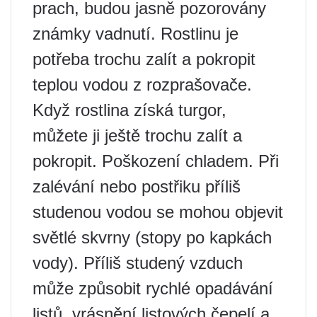
prach, budou jasně pozorovány
známky vadnutí. Rostlinu je
potřeba trochu zalít a pokropit
teplou vodou z rozprašovače.
Když rostlina získá turgor,
můžete ji ještě trochu zalít a
pokropit. Poškození chladem. Při
zalévání nebo postřiku příliš
studenou vodou se mohou objevit
světlé skvrny (stopy po kapkách
vody). Příliš studený vzduch
může způsobit rychlé opadávání
listů, vrásnění listových čepelí a