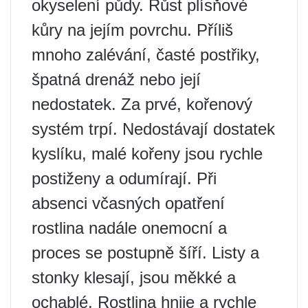
okyselení půdy. Růst plísňové
kůry na jejím povrchu. Příliš
mnoho zalévání, časté postřiky,
špatná drenáž nebo její
nedostatek. Za prvé, kořenový
systém trpí. Nedostávají dostatek
kyslíku, malé kořeny jsou rychle
postiženy a odumírají. Při
absenci včasných opatření
rostlina nadále onemocní a
proces se postupně šíří. Listy a
stonky klesají, jsou měkké a
ochablé. Rostlina hnije a rychle