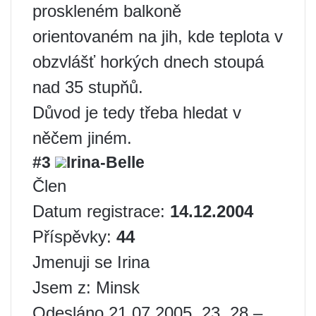
proskleném balkoně
orientovaném na jih, kde teplota v
obzvlášť horkých dnech stoupá
nad 35 stupňů.
Důvod je tedy třeba hledat v
něčem jiném.
#3
Irina-Belle
Člen
Datum registrace:
14.12.2004
Příspěvky:
44
Jmenuji se Irina
Jsem z: Minsk
Odesláno 21.07.2005. 23. 28 –