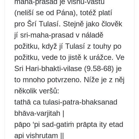
maha-prasad je visnu-vastu
(neliší se od Pána), totéž platí
pro Šrí Tulasí. Stejně jako člověk
jí sri-maha-prasad v náladě
požitku, když jí Tulasí z touhy po
požitku, vede to jistě k urážce. Ve
Sri Hari-bhakti-vilase (9.58-68) je
to mnoho potvrzeno. Níže je z něj
několik veršů:
tathā ca tulasi-patra-bhaksanad
bhāva-varjitah |
pāpo ‘pi sad-gatiṁ prāpta ity etad
api vishrutam ||