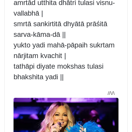
amrtād utthita dhātri tulasi visnu-
vallabhā |
smrtā sankirtitā dhyātā prāśitā
sarva-kāma-dā ||
yukto yadi mahā-pāpaih sukrtam
nārjitam kvachit |
tathāpi diyate mokshas tulasi
bhakshita yadi ||