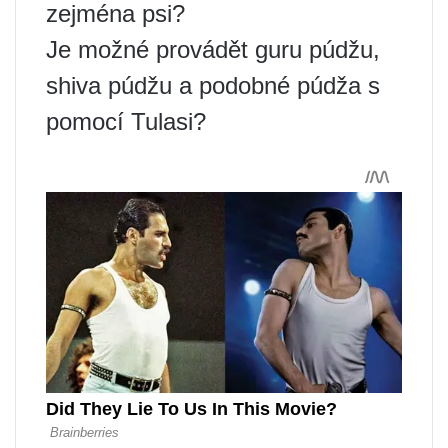
zejména psi?
Je možné provádět guru púdžu,
shiva púdžu a podobné púdža s
pomocí Tulasi?