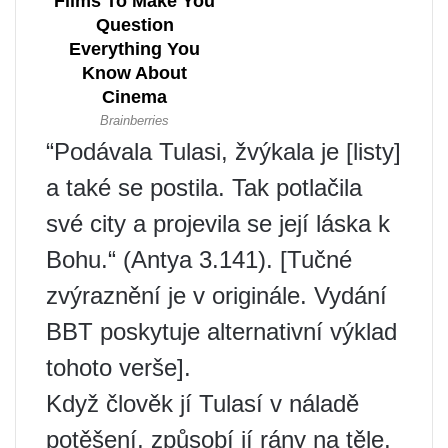
“Podávala Tulasi, žvýkala je [listy]
a také se postila. Tak potlačila
své city a projevila se její láska k
Bohu.“ (Antya 3.141). [Tučné
zvýraznění je v originále. Vydání
BBT poskytuje alternativní výklad
tohoto verše].
Když člověk jí Tulasí v náladě
potěšení, způsobí jí rány na těle,