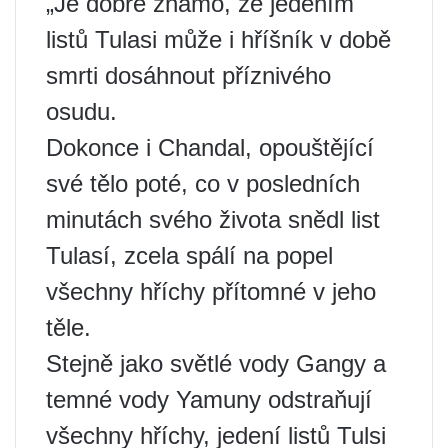
„Je dobře známo, že jedením
listů Tulasi může i hříšník v době
smrti dosáhnout příznivého
osudu.
Dokonce i Chandal, opouštějící
své tělo poté, co v posledních
minutách svého života snědl list
Tulasí, zcela spálí na popel
všechny hříchy přítomné v jeho
těle.
Stejně jako světlé vody Gangy a
temné vody Yamuny odstraňují
všechny hříchy, jedení listů Tulsi