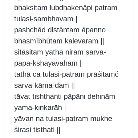
bhaksitam lubdhakenāpi patram
tulasi-sambhavam |
pashchād distāntam āpanno
bhasmībhūtam kalevaram ||
sitāsitam yatha niram sarva-
pāpa-kshayāvaham |
tathā ca tulasi-patram prāśitamć
sarva-kāma-dam ||
tāvat tishthanti pāpāni dehinām
yama-kinkarāh |
yāvan na tulasi-patram mukhe
śirasi tiṣṭhati ||