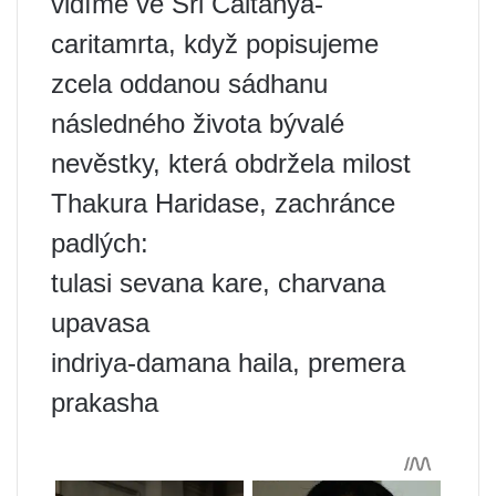
vidíme ve Sri Caitanya-
caritamrta, když popisujeme
zcela oddanou sádhanu
následného života bývalé
nevěstky, která obdržela milost
Thakura Haridase, zachránce
padlých:
tulasi sevana kare, charvana
upavasa
indriya-damana haila, premera
prakasha