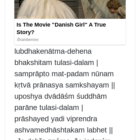
lubdhakenātma-dehena
bhakshitam tulasi-dalam |
samprāpto mat-padam nūnam
kṛtvā prānasya samkshayam ||
uposhya dvādāśm śuddhām
parāne tulasi-dalam |
prāshayed yadi viprendra
ashvamedhāshtakam labhet ||