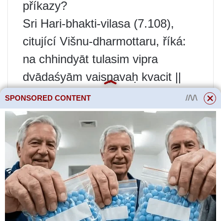
příkazy?
Sri Hari-bhakti-vilasa (7.108),
citující Višnu-dharmottaru, říká:
na chhindyāt tulasim vipra
dvādaśyām vaisṇavaḥ kvacit ||
“Ó brahmani! Vaišnava by nikdy
SPONSORED CONTENT
neměl ořezávat listy Tulasí v den
Dvadasi.”
sankranty-ādau nishiddho ‘pi
tulasy-avachayah smrtau |
param sri-visnu-bhaktais tu
dvādaśyām eva neśyate ||
„Ačkoli ve Smriti Shastras je sběr