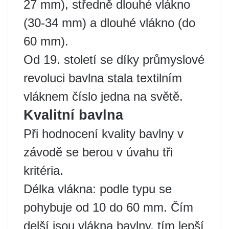
27 mm), středně dlouhé vlákno
(30-34 mm) a dlouhé vlákno (do
60 mm).
Od 19. století se díky průmyslové
revoluci bavlna stala textilním
vláknem číslo jedna na světě.
Kvalitní bavlna
Při hodnocení kvality bavlny v
závodě se berou v úvahu tři
kritéria.
Délka vlákna: podle typu se
pohybuje od 10 do 60 mm. Čím
delší jsou vlákna bavlny, tím lepší