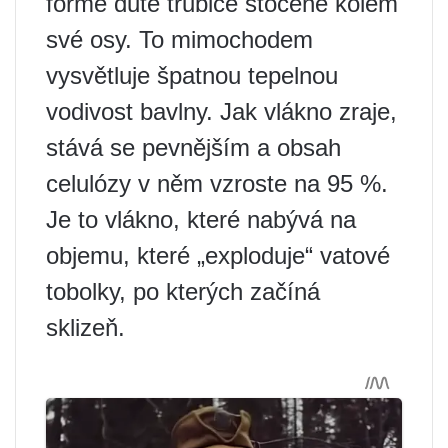
formě duté trubice stočené kolem
své osy. To mimochodem
vysvětluje špatnou tepelnou
vodivost bavlny. Jak vlákno zraje,
stává se pevnějším a obsah
celulózy v něm vzroste na 95 %.
Je to vlákno, které nabývá na
objemu, které „exploduje“ vatové
tobolky, po kterých začíná
sklizeň.