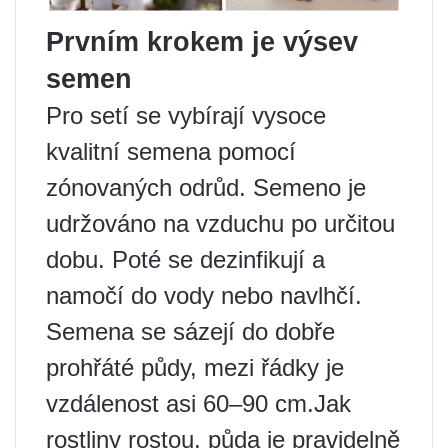
Prvním krokem je výsev
semen
Pro setí se vybírají vysoce
kvalitní semena pomocí
zónovaných odrůd. Semeno je
udržováno na vzduchu po určitou
dobu. Poté se dezinfikují a
namočí do vody nebo navlhčí.
Semena se sázejí do dobře
prohřáté půdy, mezi řádky je
vzdálenost asi 60–90 cm.Jak
rostliny rostou, půda je pravidelně