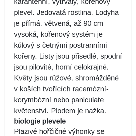
karanténní, vytrvalý, kořenový
plevel. Jedovatá rostlina. Lodyha
je přímá, větvená, až 90 cm
vysoká, kořenový systém je
kůlový s četnými postranními
kořeny. Listy jsou přisedlé, spodní
jsou pilovité, horní celokrajné.
Květy jsou růžové, shromážděné
v koších tvořících racemózní-
korymbózní nebo paniculate
květenství. Plodem je nažka.
biologie plevele
Plazivé hořčičné výhonky se