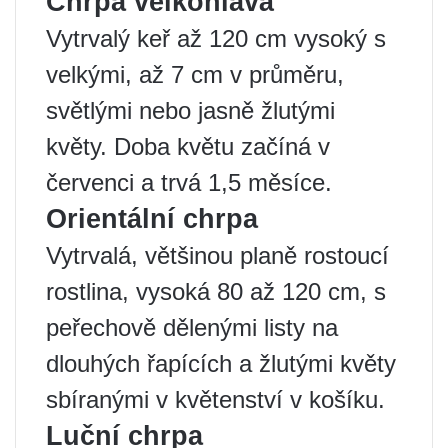
Chrpa velkohlavá
Vytrvalý keř až 120 cm vysoký s
velkými, až 7 cm v průměru,
světlými nebo jasně žlutými
květy. Doba květu začíná v
červenci a trvá 1,5 měsíce.
Orientální chrpa
Vytrvalá, většinou planě rostoucí
rostlina, vysoká 80 až 120 cm, s
peřechově dělenými listy na
dlouhých řapících a žlutými květy
sbíranými v květenství v košíku.
Luční chrpa