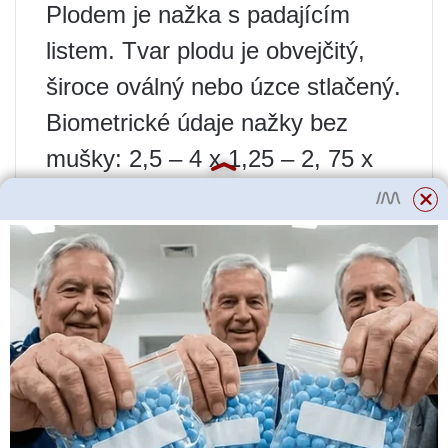
Plodem je nažka s padajícím
listem. Tvar plodu je obvejčitý,
široce oválný nebo úzce stlačený.
Biometrické údaje nažky bez
mušky: 2,5 – 4 x 1,25 – 2, 75 x
1,25 – 1,75 mm, váha 1000 ks –
2 – 3 g.
Kořenový systém je kůlový,
dosahuje 10 m, s postranními
šikmo vystoupavými nebo
vodorovnými kořenovými výhony
delšími než 1 m.
Podmínky ovlivňující vývoj