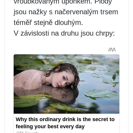
vroubkovaným úponkem. Plody
jsou nažky s načervenalým trsem
téměř stejně dlouhým.
V závislosti na druhu jsou chrpy: