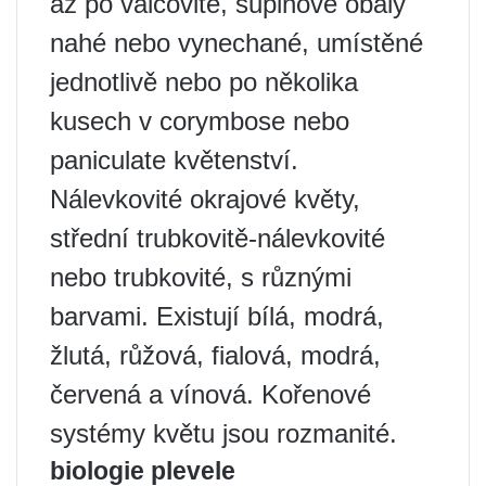
až po válcovité, šupinové obaly
nahé nebo vynechané, umístěné
jednotlivě nebo po několika
kusech v corymbose nebo
paniculate květenství.
Nálevkovité okrajové květy,
střední trubkovitě-nálevkovité
nebo trubkovité, s různými
barvami. Existují bílá, modrá,
žlutá, růžová, fialová, modrá,
červená a vínová. Kořenové
systémy květu jsou rozmanité.
biologie plevele