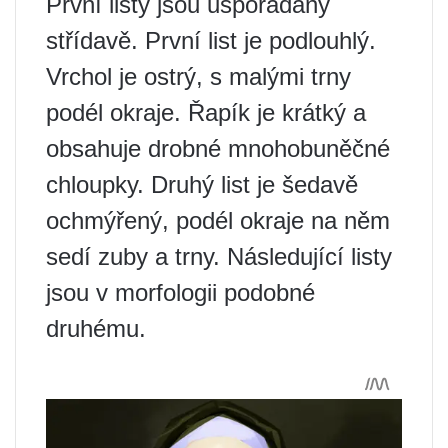
První listy jsou uspořádány
střídavě. První list je podlouhlý.
Vrchol je ostrý, s malými trny
podél okraje. Řapík je krátký a
obsahuje drobné mnohobuněčné
chloupky. Druhý list je šedavě
ochmýřený, podél okraje na něm
sedí zuby a trny. Následující listy
jsou v morfologii podobné
druhému.