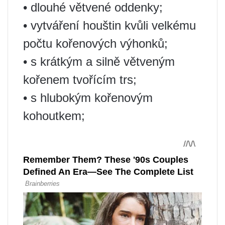
• dlouhé větvené oddenky;
• vytváření houštin kvůli velkému
počtu kořenových výhonků;
• s krátkým a silně větveným
kořenem tvořícím trs;
• s hlubokým kořenovým
kohoutkem;