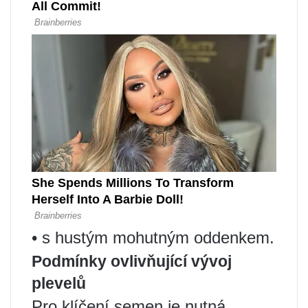
• s hustým mohutným oddenkem.
Podmínky ovlivňující vývoj
plevelů
Pro klíčení semen je nutná