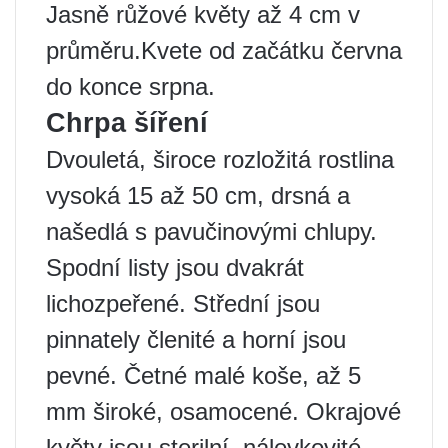
Jasně růžové květy až 4 cm v
průměru.Kvete od začátku června
do konce srpna.
Chrpa šíření
Dvouletá, široce rozložitá rostlina
vysoká 15 až 50 cm, drsná a
našedlá s pavučinovými chlupy.
Spodní listy jsou dvakrát
lichozpeřené. Střední jsou
pinnately členité a horní jsou
pevné. Četné malé koše, až 5
mm široké, osamocené. Okrajové
květy jsou sterilní, nálevkovité,