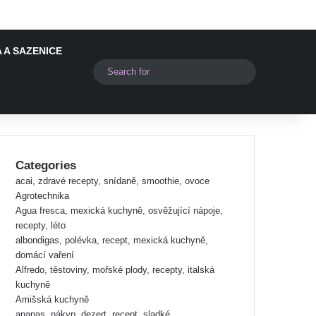
 A SAZENICE
Switch skin
Search
for
Categories
acai, zdravé recepty, snídaně, smoothie, ovoce
Agrotechnika
Agua fresca, mexická kuchyně, osvěžující nápoje,
recepty, léto
albondigas, polévka, recept, mexická kuchyně,
domácí vaření
Alfredo, těstoviny, mořské plody, recepty, italská
kuchyně
Amišská kuchyně
ananas, nákyp, dezert, recept, sladké