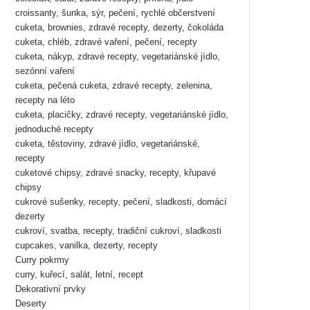
croissanty, šunka, sýr, pečení, rychlé občerstvení
cuketa, brownies, zdravé recepty, dezerty, čokoláda
cuketa, chléb, zdravé vaření, pečení, recepty
cuketa, nákyp, zdravé recepty, vegetariánské jídlo,
sezónní vaření
cuketa, pečená cuketa, zdravé recepty, zelenina,
recepty na léto
cuketa, placičky, zdravé recepty, vegetariánské jídlo,
jednoduché recepty
cuketa, těstoviny, zdravé jídlo, vegetariánské,
recepty
cuketové chipsy, zdravé snacky, recepty, křupavé
chipsy
cukrové sušenky, recepty, pečení, sladkosti, domácí
dezerty
cukroví, svatba, recepty, tradiční cukroví, sladkosti
cupcakes, vanilka, dezerty, recepty
Curry pokrmy
curry, kuřecí, salát, letní, recept
Dekorativní prvky
Deserty