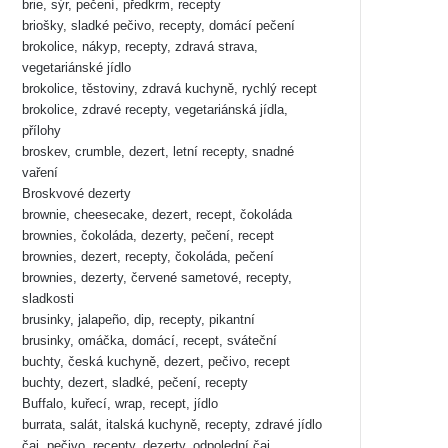
brie, sýr, pečení, předkrm, recepty
briošky, sladké pečivo, recepty, domácí pečení
brokolice, nákyp, recepty, zdravá strava,
vegetariánské jídlo
brokolice, těstoviny, zdravá kuchyně, rychlý recept
brokolice, zdravé recepty, vegetariánská jídla,
přílohy
broskev, crumble, dezert, letní recepty, snadné
vaření
Broskvové dezerty
brownie, cheesecake, dezert, recept, čokoláda
brownies, čokoláda, dezerty, pečení, recept
brownies, dezert, recepty, čokoláda, pečení
brownies, dezerty, červené sametové, recepty,
sladkosti
brusinky, jalapeño, dip, recepty, pikantní
brusinky, omáčka, domácí, recept, sváteční
buchty, česká kuchyně, dezert, pečivo, recept
buchty, dezert, sladké, pečení, recepty
Buffalo, kuřecí, wrap, recept, jídlo
burrata, salát, italská kuchyně, recepty, zdravé jídlo
čaj, pečivo, recepty, dezerty, odpolední čaj