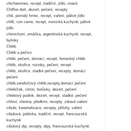
chicharrones, recept, tradiční, jídlo, snack
Chiffon dort, dezert, pečení, recepty
chili, pomalý hrnec, recept, vaření, pálivé jídlo
chilli, con carne, recept, mexická kuchyně, pálivé
jídlo
chimichurri, omáčka, argentinská kuchyně, recept,
bylinky
Chléb
Chléb a pečivo
chléb, pečení, domácí, recept, řemeslný chléb
chléb, skořice, rozinky, pečení, recept
chléb, skořice, sladké pečení, recepty, domácí
pečení
chléb,sendvičový chléb,recepty,domácí pečení
chlebíček, citron, borůvky, dezert, pečení
chlebový pudink, dezert, recept, sladké, pečení
chřest, slanina, předkrm, recepty, zdravé vaření
cibule, karamelizace, recepty, přílohy, vaření
cibulová, polévka, tradiční, recept, francouzská
kuchyně
cibulový dip, recepty, dipy, francouzská kuchyně,