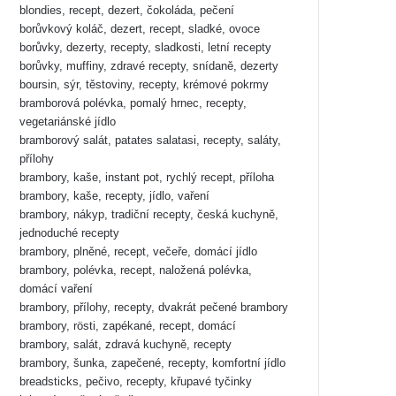
blondies, recept, dezert, čokoláda, pečení
borůvkový koláč, dezert, recept, sladké, ovoce
borůvky, dezerty, recepty, sladkosti, letní recepty
borůvky, muffiny, zdravé recepty, snídaně, dezerty
boursin, sýr, těstoviny, recepty, krémové pokrmy
bramborová polévka, pomalý hrnec, recepty,
vegetariánské jídlo
bramborový salát, patates salatasi, recepty, saláty,
přílohy
brambory, kaše, instant pot, rychlý recept, příloha
brambory, kaše, recepty, jídlo, vaření
brambory, nákyp, tradiční recepty, česká kuchyně,
jednoduché recepty
brambory, plněné, recept, večeře, domácí jídlo
brambory, polévka, recept, naložená polévka,
domácí vaření
brambory, přílohy, recepty, dvakrát pečené brambory
brambory, rösti, zapékané, recept, domácí
brambory, salát, zdravá kuchyně, recepty
brambory, šunka, zapečené, recepty, komfortní jídlo
breadsticks, pečivo, recepty, křupavé tyčinky