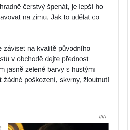
hradně čerstvý špenát, je lepší ho
pravovat na zimu. Jak to udělat co
e záviset na kvalitě původního
istů v obchodě dejte přednost
ům jasně zelené barvy s hustými
t žádné poškození, skvrny, žloutnutí