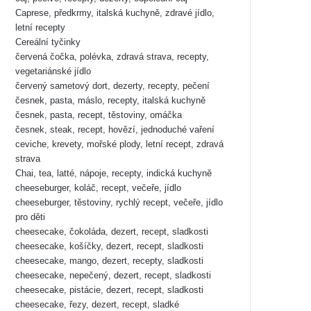
Caprese, předkrmy, italská kuchyně, zdravé jídlo,
letní recepty
Cereální tyčinky
červená čočka, polévka, zdravá strava, recepty,
vegetariánské jídlo
červený sametový dort, dezerty, recepty, pečení
česnek, pasta, máslo, recepty, italská kuchyně
česnek, pasta, recept, těstoviny, omáčka
česnek, steak, recept, hovězí, jednoduché vaření
ceviche, krevety, mořské plody, letní recept, zdravá
strava
Chai, tea, latté, nápoje, recepty, indická kuchyně
cheeseburger, koláč, recept, večeře, jídlo
cheeseburger, těstoviny, rychlý recept, večeře, jídlo
pro děti
cheesecake, čokoláda, dezert, recept, sladkosti
cheesecake, košíčky, dezert, recept, sladkosti
cheesecake, mango, dezert, recepty, sladkosti
cheesecake, nepečený, dezert, recept, sladkosti
cheesecake, pistácie, dezert, recept, sladkosti
cheesecake, řezy, dezert, recept, sladké