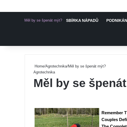
Měl by se špenát mýt?
SBÍRKA NÁPADŮ
PODNIKÁNÍ
Pinterest
Home
/
Agrotechnika
/
Měl by se špenát mýt?
Agrotechnika
Měl by se špená