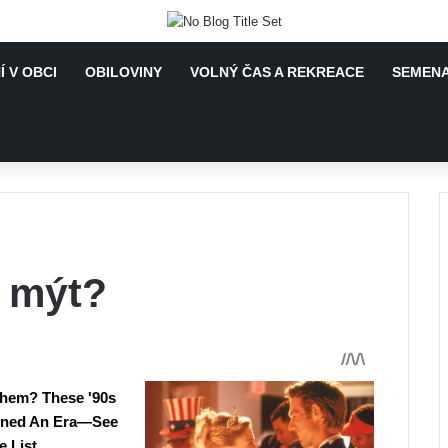
 V OBCI
OBILOVINY
VOLNÝ ČAS A REKREACE
SEMENA
t mýt?