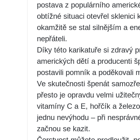
postava z populárního americké
obtížné situaci otevřel sklenici
okamžitě se stal silnějším a en
nepřáteli.
Díky této karikatuře si zdravý
amerických dětí a producenti š
postavili pomník a poděkovali 
Ve skutečnosti špenát samozře
přesto je opravdu velmi užitečn
vitamíny C a E, hořčík a železo
jednu nevýhodu – při nesprávn
začnou se kazit.
Čerstvost můžete prodloužit, p