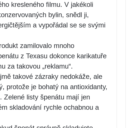
ho kresleného filmu. V jakékoli
 konzervovaných bylin, snědl ji,
ergičtějším a vypořádal se se svými
 produkt zamilovalo mnoho
penátu z Texasu dokonce karikatuře
mu za takovou „reklamu“.
jmě takové zázraky nedokáže, ale
ý, protože je bohatý na antioxidanty,
. Zelené listy špenátu mají jen
ém skladování rychle ochabnou a
okud špenát správně skladujete