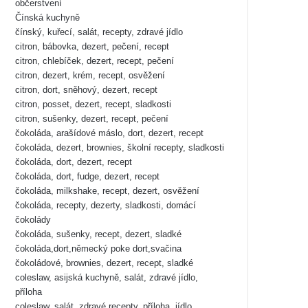
občerstvení
Čínská kuchyně
čínský, kuřecí, salát, recepty, zdravé jídlo
citron, bábovka, dezert, pečení, recept
citron, chlebíček, dezert, recept, pečení
citron, dezert, krém, recept, osvěžení
citron, dort, sněhový, dezert, recept
citron, posset, dezert, recept, sladkosti
citron, sušenky, dezert, recept, pečení
čokoláda, arašídové máslo, dort, dezert, recept
čokoláda, dezert, brownies, školní recepty, sladkosti
čokoláda, dort, dezert, recept
čokoláda, dort, fudge, dezert, recept
čokoláda, milkshake, recept, dezert, osvěžení
čokoláda, recepty, dezerty, sladkosti, domácí
čokolády
čokoláda, sušenky, recept, dezert, sladké
čokoláda,dort,německý poke dort,svačina
čokoládové, brownies, dezert, recept, sladké
coleslaw, asijská kuchyně, salát, zdravé jídlo,
příloha
coleslaw, salát, zdravé recepty, příloha, jídlo