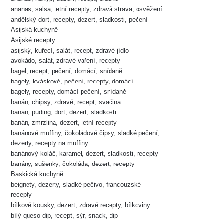
ananas, salsa, letní recepty, zdravá strava, osvěžení
andělský dort, recepty, dezert, sladkosti, pečení
Asijská kuchyně
Asijské recepty
asijský, kuřecí, salát, recept, zdravé jídlo
avokádo, salát, zdravé vaření, recepty
bagel, recept, pečení, domácí, snídaně
bagely, kváskové, pečení, recepty, domácí
bagely, recepty, domácí pečení, snídaně
banán, chipsy, zdravé, recept, svačina
banán, puding, dort, dezert, sladkosti
banán, zmrzlina, dezert, letní recepty
banánové muffiny, čokoládové čipsy, sladké pečení,
dezerty, recepty na muffiny
banánový koláč, karamel, dezert, sladkosti, recepty
banány, sušenky, čokoláda, dezert, recepty
Baskická kuchyně
beignety, dezerty, sladké pečivo, francouzské
recepty
bílkové kousky, dezert, zdravé recepty, bílkoviny
bílý queso dip, recept, sýr, snack, dip