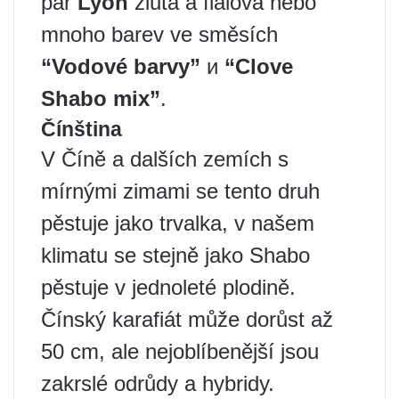
pár
Lyon
žlutá a fialová nebo
mnoho barev ve směsích
“Vodové barvy”
и
“Clove
Shabo mix”
.
Čínština
V Číně a dalších zemích s
mírnými zimami se tento druh
pěstuje jako trvalka, v našem
klimatu se stejně jako Shabo
pěstuje v jednoleté plodině.
Čínský karafiát může dorůst až
50 cm, ale nejoblíbenější jsou
zakrslé odrůdy a hybridy.