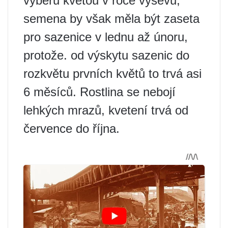
výběru kvetou v roce výsevu,
semena by však měla být zaseta
pro sazenice v lednu až únoru,
protože. od výskytu sazenic do
rozkvětu prvních květů to trvá asi
6 měsíců. Rostlina se nebojí
lehkých mrazů, kvetení trvá od
července do října.