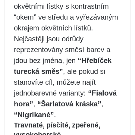
okvětními lístky s kontrastním
“okem” ve středu a vyřezávaným
okrajem okvětních lístků.
Nejčastěji jsou odrůdy
reprezentovány směsí barev a
jdou bez jména, jen
“Hřebíček
turecká směs”
, ale pokud si
stanovíte cíl, můžete najít
jednobarevné varianty:
“Fialová
hora”
,
“Šarlatová kráska”
,
“Nigrikané”
.
Travnaté, písčité, zpeřené,
vysokohorské