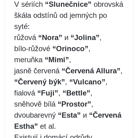
V sériích
“Slunečnice”
obrovská
škála odstínů od jemných po
syté:
růžová
“Nora”
и
“Jolina”
,
bílo-růžové
“Orinoco”
,
meruňka
“Mimi”
,
jasně červená
“Červená Allura”
,
“Červený býk”
,
“Vulcano”
,
fialová
“Fuji”
,
“Bettle”
,
sněhově bílá
“Prostor”
,
dvoubarevný
“Esta”
и
“Červená
Estha”
et al.
Existují i ​​domácí odrůdy