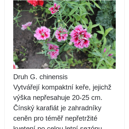
Druh G. chinensis
Vytvářejí kompaktní keře, jejichž
výška nepřesahuje 20-25 cm.
Čínský karafiát je zahradníky
ceněn pro téměř nepřetržité
kvetení po celou letní sezónu.