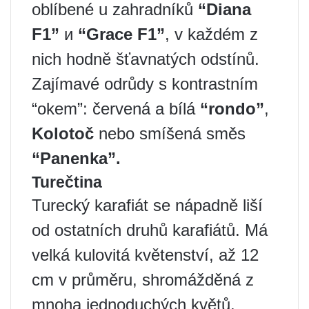
oblíbené u zahradníků
“Diana
F1”
и
“Grace F1”
, v každém z
nich hodně šťavnatých odstínů.
Zajímavé odrůdy s kontrastním
“okem”: červená a bílá
“rondo”
,
Kolotoč
nebo smíšená směs
“Panenka”.
Turečtina
Turecký karafiát se nápadně liší
od ostatních druhů karafiátů. Má
velká kulovitá květenství, až 12
cm v průměru, shromážděná z
mnoha jednoduchých květů.