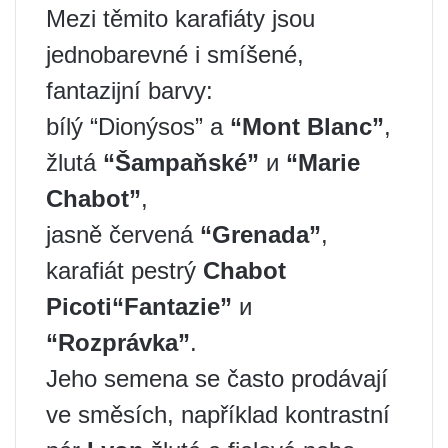
Mezi těmito karafiáty jsou
jednobarevné i smíšené,
fantazijní barvy:
bílý “Dionýsos” a
“Mont Blanc”
,
žlutá
“Šampaňské”
и
“Marie
Chabot”
,
jasně červená
“Grenada”
,
karafiát pestrý
Chabot
Picoti
“Fantazie”
и
“Rozprávka”
.
Jeho semena se často prodávají
ve směsích, například kontrastní