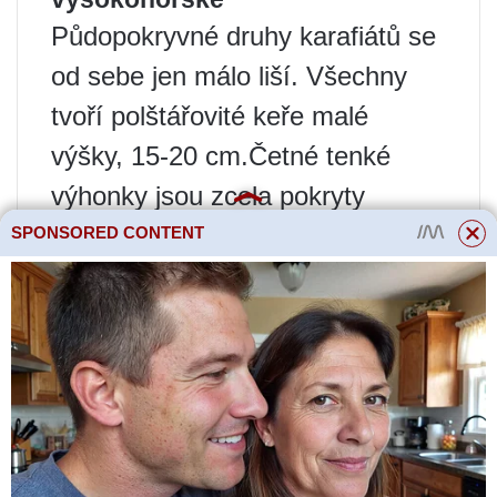
Půdopokryvné druhy karafiátů se
od sebe jen málo liší. Všechny
tvoří polštářovité keře malé
výšky, 15-20 cm.Četné tenké
výhonky jsou zcela pokryty
úzkými modrozelenými listy, díky
SPONSORED CONTENT
čemuž rostliny vypadají
dekorativní i bez květů.