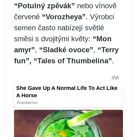
“Potulný zpěvák”
nebo vínově
červené
“Vorozheya”
. Výrobci
semen často nabízejí světlé
směsi s dvojitými květy:
“Mon
amyr”
,
“Sladké ovoce”
,
“Terry
fun”, “Tales of Thumbelina”
.