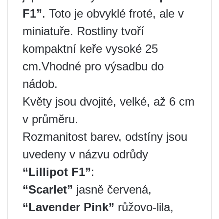
F1”
. Toto je obvyklé froté, ale v
miniatuře. Rostliny tvoří
kompaktní keře vysoké 25
cm.Vhodné pro výsadbu do
nádob.
Květy jsou dvojité, velké, až 6 cm
v průměru.
Rozmanitost barev, odstíny jsou
uvedeny v názvu odrůdy
“Lillipot F1”
:
“Scarlet”
jasně červená,
“Lavender Pink”
růžovo-lila,