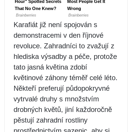
Karafiát již není spojován s
demonstracemi v den říjnové
revoluce. Zahradníci to zvažují z
hlediska výsadby a péče, protože
tato jasná květina zdobí
květinové záhony téměř celé léto.
Někteří preferují půdopokryvné
vytrvalé druhy s množstvím
drobných květů, jiní každoročně
pěstují zahradní rostliny
prostřednictvím sazenic, aby si