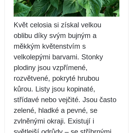
Květ celosia si získal velkou
oblibu díky svým bujným a
měkkým květenstvím s
velkolepými barvami. Stonky
plodiny jsou vzpřímené,
rozvětvené, pokryté hrubou
kůrou. Listy jsou kopinaté,
střídavé nebo vejčité. Jsou často
zelené, hladké a pevné, se
zvlněnými okraji. Existují i ​​
světlejší odrůdy – se stříbrnými