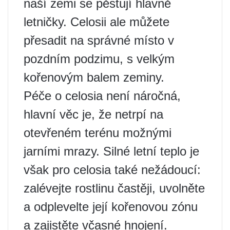
naší zemi se pěstují hlavně
letničky. Celosii ale můžete
přesadit na správné místo v
pozdním podzimu, s velkým
kořenovým balem zeminy.
Péče o celosia není náročná,
hlavní věc je, že netrpí na
otevřeném terénu možnými
jarními mrazy. Silné letní teplo je
však pro celosia také nežádoucí:
zalévejte rostlinu častěji, uvolněte
a odplevelte její kořenovou zónu
a zajistěte včasné hnojení.