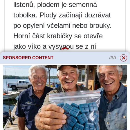
listenů, plodem je semenná
tobolka. Plody začínají dozrávat
po opylení včelami nebo brouky.
Horní část krabičky se otevře
jako víko a vysypou se z ní
hladká semínka dlouhá asi 2 mm.
SPONSORED CONTENT
Druhy a odrůdy celosia