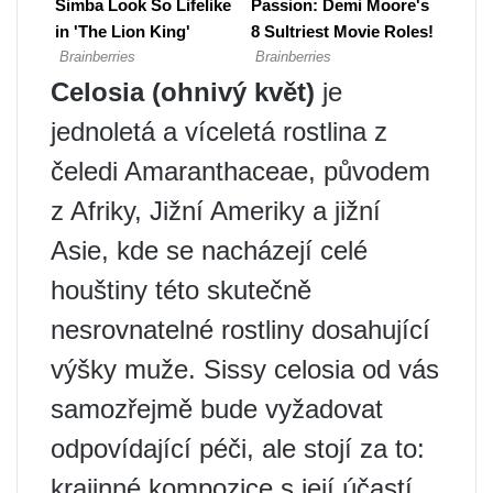
Celosia (ohnivý květ)
je
jednoletá a víceletá rostlina z
čeledi Amaranthaceae, původem
z Afriky, Jižní Ameriky a jižní
Asie, kde se nacházejí celé
houštiny této skutečně
nesrovnatelné rostliny dosahující
výšky muže. Sissy celosia od vás
samozřejmě bude vyžadovat
odpovídající péči, ale stojí za to:
krajinné kompozice s její účastí