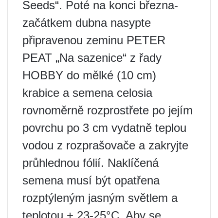
Seeds“. Poté na konci března-
začátkem dubna nasypte
připravenou zeminu PETER
PEAT „Na sazenice“ z řady
HOBBY do mělké (10 cm)
krabice a semena celosia
rovnoměrně rozprostřete po jejím
povrchu po 3 cm vydatně teplou
vodou z rozprašovače a zakryjte
průhlednou fólií. Naklíčená
semena musí být opatřena
rozptýleným jasným světlem a
teplotou + 23-25°C. Aby se