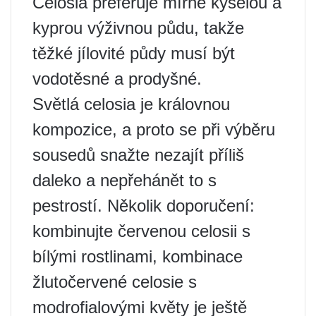
Celosia preferuje mírně kyselou a
kyprou výživnou půdu, takže
těžké jílovité půdy musí být
vodotěsné a prodyšné.
Světlá celosia je královnou
kompozice, a proto se při výběru
sousedů snažte nezajít příliš
daleko a nepřehánět to s
pestrostí. Několik doporučení:
kombinujte červenou celosii s
bílými rostlinami, kombinace
žlutočervené celosie s
modrofialovými květy je ještě