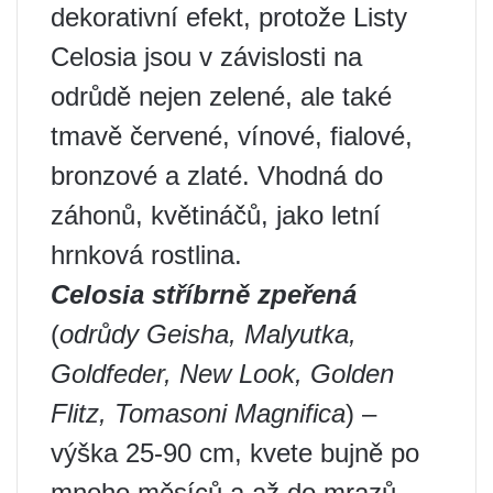
dekorativní efekt, protože Listy
Celosia jsou v závislosti na
odrůdě nejen zelené, ale také
tmavě červené, vínové, fialové,
bronzové a zlaté. Vhodná do
záhonů, květináčů, jako letní
hrnková rostlina.
Celosia stříbrně zpeřená
(
odrůdy Geisha, Malyutka,
Goldfeder, New Look, Golden
Flitz, Tomasoni Magnifica
) –
výška 25-90 cm, kvete bujně po
mnoho měsíců a až do mrazů