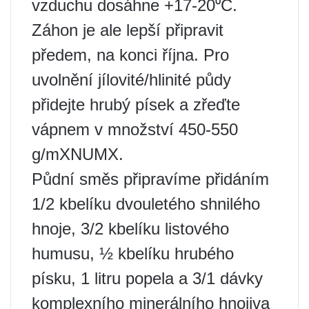
vzduchu dosáhne +17-20⁰C.
Záhon je ale lepší připravit
předem, na konci října. Pro
uvolnění jílovité/hlinité půdy
přidejte hrubý písek a zřeďte
vápnem v množství 450-550
g/mXNUMX.
Půdní směs připravíme přidáním
1/2 kbelíku dvouletého shnilého
hnoje, 3/2 kbelíku listového
humusu, ½ kbelíku hrubého
písku, 1 litru popela a 3/1 dávky
komplexního minerálního hnojiva