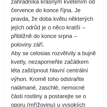
zahradníka krásným kvetením od
července do konce října. Je
pravda, že doba květu některých
jejích odrůd je o něco kratší –
přibližně do konce srpna –
poloviny září.
Aby se celosias rozvětvily a bujně
kvetly, nezapomeňte začátkem
léta zaštípnout hlavní centrální
výhon. Kromě toho odstraňte
nalámané, zaschlé, nemocné
části rostliny a postarejte se o
oporu (mřížovinu) u vysokých