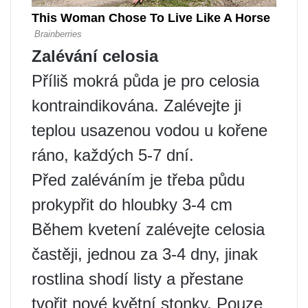
Zalévání celosia
Příliš mokrá půda je pro celosia
kontraindikována. Zalévejte ji
teplou usazenou vodou u kořene
ráno, každých 5-7 dní.
Před zaléváním je třeba půdu
prokypřit do hloubky 3-4 cm
Během kvetení zalévejte celosia
častěji, jednou za 3-4 dny, jinak
rostlina shodí listy a přestane
tvořit nové květní stonky. Pouze