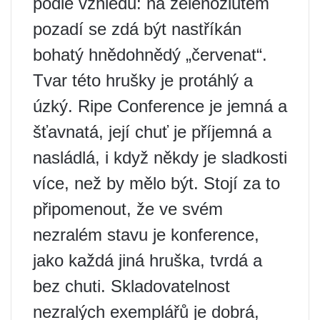
podle vzhledu: na zelenožlutém
pozadí se zdá být nastříkán
bohatý hnědohnědý „červenat“.
Tvar této hrušky je protáhlý a
úzký. Ripe Conference je jemná a
šťavnatá, její chuť je příjemná a
nasládlá, i když někdy je sladkosti
více, než by mělo být. Stojí za to
připomenout, že ve svém
nezralém stavu je konference,
jako každá jiná hruška, tvrdá a
bez chuti. Skladovatelnost
nezralých exemplářů je dobrá,