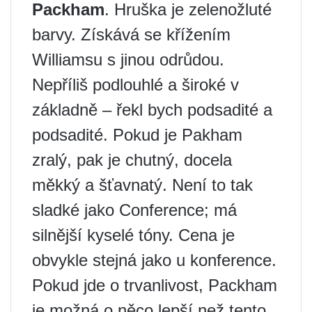
Packham
. Hruška je zelenožluté
barvy. Získává se křížením
Williamsu s jinou odrůdou.
Nepříliš podlouhlé a široké v
základně – řekl bych podsadité a
podsadité. Pokud je Pakham
zralý, pak je chutný, docela
měkký a šťavnatý. Není to tak
sladké jako Conference; má
silnější kyselé tóny. Cena je
obvykle stejná jako u konference.
Pokud jde o trvanlivost, Packham
je možná o něco lepší než tento