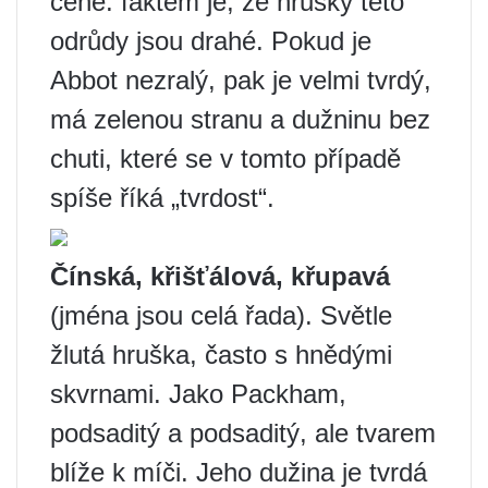
ceně: faktem je, že hrušky této
odrůdy jsou drahé. Pokud je
Abbot nezralý, pak je velmi tvrdý,
má zelenou stranu a dužninu bez
chuti, které se v tomto případě
spíše říká „tvrdost“.
Čínská, křišťálová, křupavá
(jména jsou celá řada). Světle
žlutá hruška, často s hnědými
skvrnami. Jako Packham,
podsaditý a podsaditý, ale tvarem
blíže k míči. Jeho dužina je tvrdá