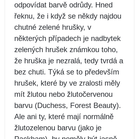
odpovídat barvě odrůdy. Hned
řeknu, že i když se někdy najdou
chutné zelené hrušky, v
některých případech je nadbytek
zelených hrušek známkou toho,
že hruška je nezralá, tedy tvrdá a
bez chuti. Týká se to především
hrušek, které by ve zralosti měly
mít žlutou nebo žlutočervenou
barvu (Duchess, Forest Beauty).
Ale ani ty, které mají normálně
žlutozelenou barvu (jako je
Packham), by neměly být jasně