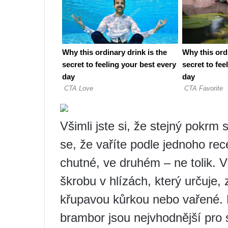
Všimli jste si, že stejný pokr
se, že vaříte podle jednoho rec
chutné, ve druhém – ne tolik. 
škrobu v hlízách, který určuj
křupavou kůrkou nebo vařené.
brambor jsou nejvhodnější pro 