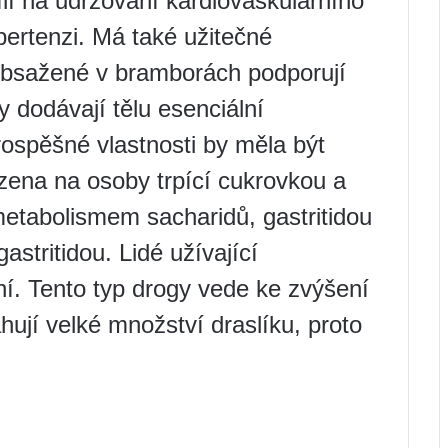
lí na udržování kardiovaskulárního
pertenzi. Má také užitečné
y obsažené v bramborách podporují
ny dodávají tělu esenciální
ospěšné vlastnosti by měla být
ena na osoby trpící cukrovkou a
etabolismem sacharidů, gastritidou
astritidou. Lidé užívající
ní. Tento typ drogy vede ke zvýšení
hují velké množství draslíku, proto