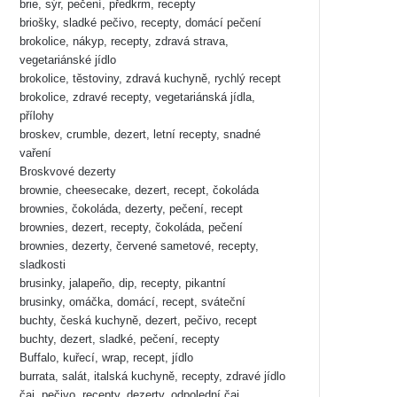
brie, sýr, pečení, předkrm, recepty
briošky, sladké pečivo, recepty, domácí pečení
brokolice, nákyp, recepty, zdravá strava,
vegetariánské jídlo
brokolice, těstoviny, zdravá kuchyně, rychlý recept
brokolice, zdravé recepty, vegetariánská jídla,
přílohy
broskev, crumble, dezert, letní recepty, snadné
vaření
Broskvové dezerty
brownie, cheesecake, dezert, recept, čokoláda
brownies, čokoláda, dezerty, pečení, recept
brownies, dezert, recepty, čokoláda, pečení
brownies, dezerty, červené sametové, recepty,
sladkosti
brusinky, jalapeño, dip, recepty, pikantní
brusinky, omáčka, domácí, recept, sváteční
buchty, česká kuchyně, dezert, pečivo, recept
buchty, dezert, sladké, pečení, recepty
Buffalo, kuřecí, wrap, recept, jídlo
burrata, salát, italská kuchyně, recepty, zdravé jídlo
čaj, pečivo, recepty, dezerty, odpolední čaj