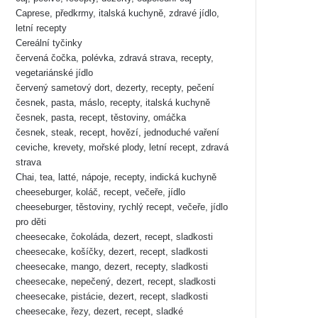
Caprese, předkrmy, italská kuchyně, zdravé jídlo,
letní recepty
Cereální tyčinky
červená čočka, polévka, zdravá strava, recepty,
vegetariánské jídlo
červený sametový dort, dezerty, recepty, pečení
česnek, pasta, máslo, recepty, italská kuchyně
česnek, pasta, recept, těstoviny, omáčka
česnek, steak, recept, hovězí, jednoduché vaření
ceviche, krevety, mořské plody, letní recept, zdravá
strava
Chai, tea, latté, nápoje, recepty, indická kuchyně
cheeseburger, koláč, recept, večeře, jídlo
cheeseburger, těstoviny, rychlý recept, večeře, jídlo
pro děti
cheesecake, čokoláda, dezert, recept, sladkosti
cheesecake, košíčky, dezert, recept, sladkosti
cheesecake, mango, dezert, recepty, sladkosti
cheesecake, nepečený, dezert, recept, sladkosti
cheesecake, pistácie, dezert, recept, sladkosti
cheesecake, řezy, dezert, recept, sladké