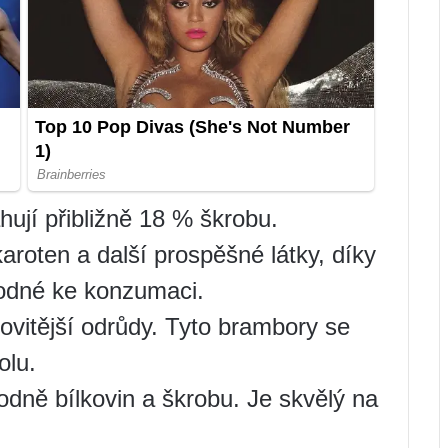
ují přibližně 18 % škrobu.
aroten a další prospěšné látky, díky
odné ke konzumaci.
ovitější odrůdy. Tyto brambory se
olu.
dně bílkovin a škrobu. Je skvělý na