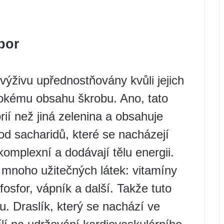
bor
ýživu upřednostňovány kvůli jejich
okému obsahu škrobu. Ano, tato
ií než jiná zelenina a obsahuje
od sacharidů, které se nacházejí
komplexní a dodávají tělu energii.
mnoho užitečných látek: vitamíny
 fosfor, vápník a další. Takže tuto
u. Draslík, který se nachází ve