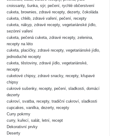
croissanty, šunka, sýr, pečení, rychlé občerstvení
cuketa, brownies, zdravé recepty, dezerty, čokoláda
cuketa, chléb, zdravé vaření, pečení, recepty
cuketa, nákyp, zdravé recepty, vegetariánské jídlo,
sezónní vaření
cuketa, pečená cuketa, zdravé recepty, zelenina,
recepty na léto
cuketa, placičky, zdravé recepty, vegetariánské jídlo,
jednoduché recepty
cuketa, těstoviny, zdravé jídlo, vegetariánské,
recepty
cuketové chipsy, zdravé snacky, recepty, křupavé
chipsy
cukrové sušenky, recepty, pečení, sladkosti, domácí
dezerty
cukroví, svatba, recepty, tradiční cukroví, sladkosti
cupcakes, vanilka, dezerty, recepty
Curry pokrmy
curry, kuřecí, salát, letní, recept
Dekorativní prvky
Deserty