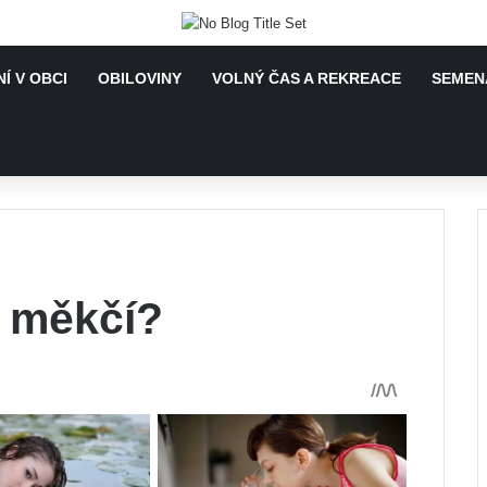
Í V OBCI
OBILOVINY
VOLNÝ ČAS A REKREACE
SEMENA
e měkčí?