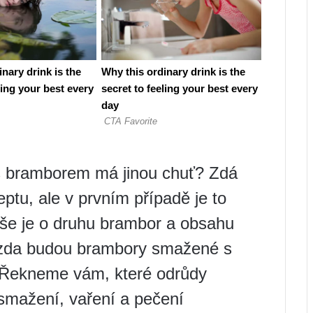
m s bramborem má jinou chuť? Zdá
eptu, ale v prvním případě je to
Vše je o druhu brambor a obsahu
e, zda budou brambory smažené s
 Řekneme vám, které odrůdy
smažení, vaření a pečení