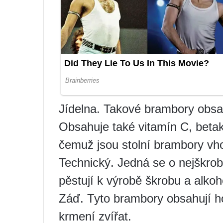
Jídelna. Takové brambory obsah
Obsahuje také vitamín C, betak
čemuž jsou stolní brambory vh
Technický. Jedná se o nejškrob
pěstují k výrobě škrobu a alkoh
Záď. Tyto brambory obsahují ho
krmení zvířat.