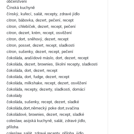
občerstvení
Čínská kuchyně
čínský, kuřecí, salát, recepty, zdravé jídlo
citron, bábovka, dezert, pečení, recept
citron, chlebíček, dezert, recept, pečení
citron, dezert, krém, recept, osvěžení
citron, dort, sněhový, dezert, recept
citron, posset, dezert, recept, sladkosti
citron, sušenky, dezert, recept, pečení
čokoláda, arašídové máslo, dort, dezert, recept
čokoláda, dezert, brownies, školní recepty, sladkosti
čokoláda, dort, dezert, recept
čokoláda, dort, fudge, dezert, recept
čokoláda, milkshake, recept, dezert, osvěžení
čokoláda, recepty, dezerty, sladkosti, domácí
čokolády
čokoláda, sušenky, recept, dezert, sladké
čokoláda,dort,německý poke dort,svačina
čokoládové, brownies, dezert, recept, sladké
coleslaw, asijská kuchyně, salát, zdravé jídlo,
příloha
coleslaw, salát, zdravé recepty, příloha, jídlo