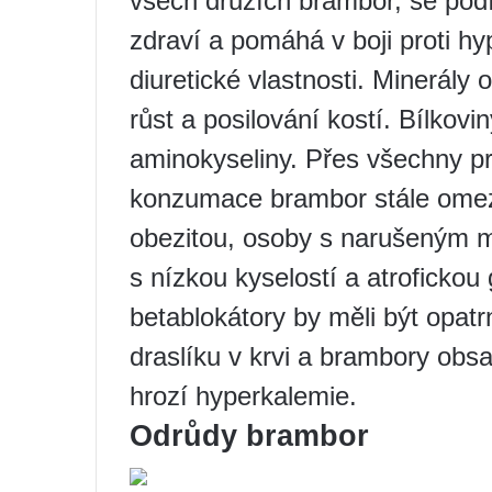
všech druzích brambor, se podí
zdraví a pomáhá v boji proti hy
diuretické vlastnosti. Minerál
růst a posilování kostí. Bílkovi
aminokyseliny. Přes všechny pr
konzumace brambor stále omez
obezitou, osoby s narušeným m
s nízkou kyselostí a atrofickou g
betablokátory by měli být opatr
draslíku v krvi a brambory obsa
hrozí hyperkalemie.
Odrůdy brambor