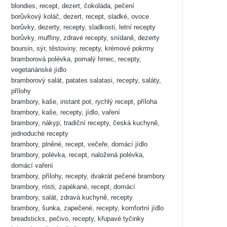
blondies, recept, dezert, čokoláda, pečení
borůvkový koláč, dezert, recept, sladké, ovoce
borůvky, dezerty, recepty, sladkosti, letní recepty
borůvky, muffiny, zdravé recepty, snídaně, dezerty
boursin, sýr, těstoviny, recepty, krémové pokrmy
bramborová polévka, pomalý hrnec, recepty,
vegetariánské jídlo
bramborový salát, patates salatasi, recepty, saláty,
přílohy
brambory, kaše, instant pot, rychlý recept, příloha
brambory, kaše, recepty, jídlo, vaření
brambory, nákyp, tradiční recepty, česká kuchyně,
jednoduché recepty
brambory, plněné, recept, večeře, domácí jídlo
brambory, polévka, recept, naložená polévka,
domácí vaření
brambory, přílohy, recepty, dvakrát pečené brambory
brambory, rösti, zapékané, recept, domácí
brambory, salát, zdravá kuchyně, recepty
brambory, šunka, zapečené, recepty, komfortní jídlo
breadsticks, pečivo, recepty, křupavé tyčinky