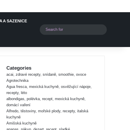
 A SAZENICE
Switch skin
Search
for
Categories
acai, zdravé recepty, snídaně, smoothie, ovoce
Agrotechnika
Agua fresca, mexická kuchyně, osvěžující nápoje,
recepty, léto
albondigas, polévka, recept, mexická kuchyně,
domácí vaření
Alfredo, těstoviny, mořské plody, recepty, italská
kuchyně
Amišská kuchyně
ananas, nákyp, dezert, recept, sladké