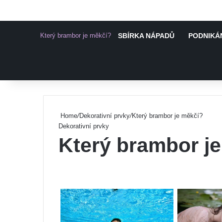
Který brambor je měkčí?
SBÍRKA NÁPADŮ
PODNIKÁN
Pinterest
Home
/
Dekorativní prvky
/
Který brambor je měkčí?
Dekorativní prvky
Který brambor j