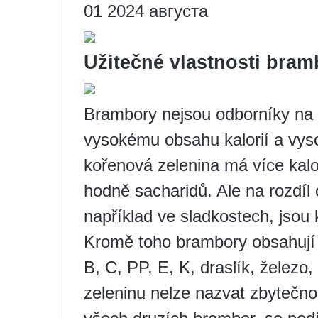
01 2024 августа
Užitečné vlastnosti bram
Brambory nejsou odborníky na v
vysokému obsahu kalorií a vys
kořenová zelenina má více kalor
hodně sacharidů. Ale na rozdíl 
například ve sladkostech, jsou 
Kromě toho brambory obsahují 
B, C, PP, E, K, draslík, železo,
zeleninu nelze nazvat zbytečno