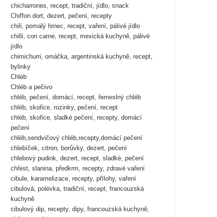
chicharrones, recept, tradiční, jídlo, snack
Chiffon dort, dezert, pečení, recepty
chili, pomalý hrnec, recept, vaření, pálivé jídlo
chilli, con carne, recept, mexická kuchyně, pálivé
jídlo
chimichurri, omáčka, argentinská kuchyně, recept,
bylinky
Chléb
Chléb a pečivo
chléb, pečení, domácí, recept, řemeslný chléb
chléb, skořice, rozinky, pečení, recept
chléb, skořice, sladké pečení, recepty, domácí
pečení
chléb,sendvičový chléb,recepty,domácí pečení
chlebíček, citron, borůvky, dezert, pečení
chlebový pudink, dezert, recept, sladké, pečení
chřest, slanina, předkrm, recepty, zdravé vaření
cibule, karamelizace, recepty, přílohy, vaření
cibulová, polévka, tradiční, recept, francouzská
kuchyně
cibulový dip, recepty, dipy, francouzská kuchyně,