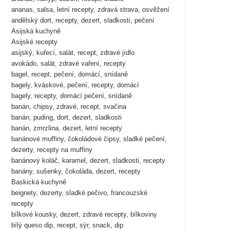
ananas, salsa, letní recepty, zdravá strava, osvěžení
andělský dort, recepty, dezert, sladkosti, pečení
Asijská kuchyně
Asijské recepty
asijský, kuřecí, salát, recept, zdravé jídlo
avokádo, salát, zdravé vaření, recepty
bagel, recept, pečení, domácí, snídaně
bagely, kváskové, pečení, recepty, domácí
bagely, recepty, domácí pečení, snídaně
banán, chipsy, zdravé, recept, svačina
banán, puding, dort, dezert, sladkosti
banán, zmrzlina, dezert, letní recepty
banánové muffiny, čokoládové čipsy, sladké pečení,
dezerty, recepty na muffiny
banánový koláč, karamel, dezert, sladkosti, recepty
banány, sušenky, čokoláda, dezert, recepty
Baskická kuchyně
beignety, dezerty, sladké pečivo, francouzské
recepty
bílkové kousky, dezert, zdravé recepty, bílkoviny
bílý queso dip, recept, sýr, snack, dip