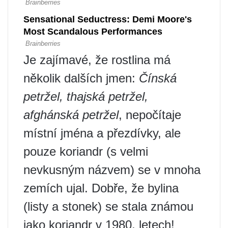
Je zajímavé, že rostlina má
několik dalších jmen:
Čínská
petržel, thajská petržel,
afghánská petržel
, nepočítaje
místní jména a přezdívky, ale
pouze koriandr (s velmi
nevkusným názvem) se v mnoha
zemích ujal. Dobře, že bylina
(listy a stonek) se stala známou
jako koriandr v 1980. letech!