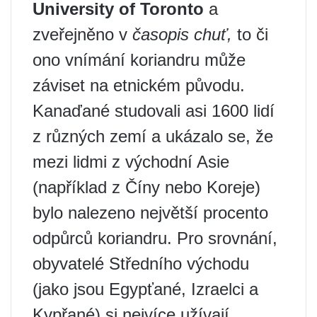
University of Toronto
a
zveřejněno v
časopis chuť,
to či
ono vnímání koriandru může
záviset na etnickém původu.
Kanaďané studovali asi 1600 lidí
z různých zemí a ukázalo se, že
mezi lidmi z východní Asie
(například z Číny nebo Koreje)
bylo nalezeno největší procento
odpůrců koriandru. Pro srovnání,
obyvatelé Středního východu
(jako jsou Egypťané, Izraelci a
Kypřané) si nejvíce užívají