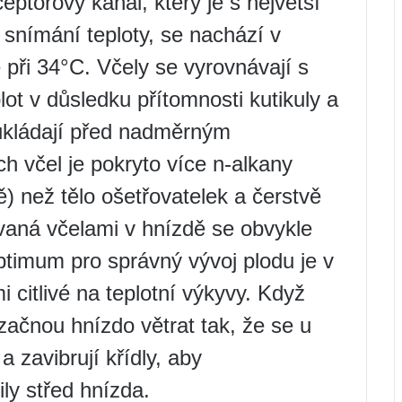
eptorový kanál, který je s největší
 snímání teploty, se nachází v
e při 34°C. Včely se vyrovnávají s
lot v důsledku přítomnosti kutikuly a
 ukládají před nadměrným
 včel je pokryto více n-alkany
) než tělo ošetřovatelek a čerstvě
ovaná včelami v hnízdě se obvykle
timum pro správný vývoj plodu je v
 citlivé na teplotní výkyvy. Když
 začnou hnízdo větrat tak, že se u
 zavibrují křídly, aby
ly střed hnízda.