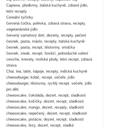
Caprese, předkrmy, italská kuchyně, zdravé jídlo,
letní recepty
Cereální tyčinky
červená čočka, polévka, zdravá strava, recepty,
vegetariánské jídlo
červený sametový dort, dezerty, recepty, pečení
česnek, pasta, máslo, recepty, italská kuchyně
česnek, pasta, recept, těstoviny, omáčka
česnek, steak, recept, hovězí, jednoduché vaření
ceviche, krevety, mořské plody, letní recept, zdravá
strava
Chai, tea, latté, nápoje, recepty, indická kuchyně
cheeseburger, koláč, recept, večeře, jídlo
cheeseburger, těstoviny, rychlý recept, večeře, jídlo
pro děti
cheesecake, čokoláda, dezert, recept, sladkosti
cheesecake, košíčky, dezert, recept, sladkosti
cheesecake, mango, dezert, recepty, sladkosti
cheesecake, nepečený, dezert, recept, sladkosti
cheesecake, pistácie, dezert, recept, sladkosti
cheesecake, řezy, dezert, recept, sladké