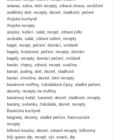
ananas, salsa, letní recepty, zdravá strava, osvěžení
andělský dort, recepty, dezert, sladkosti, pečení
Asijská kuchyně
Asijské recepty
asijský, kuřecí, salát, recept, zdravé jídlo
avokádo, salát, zdravé vaření, recepty
bagel, recept, pečení, domácí, snídaně
bagely, kváskové, pečení, recepty, domácí
bagely, recepty, domácí pečení, snídaně
banán, chipsy, zdravé, recept, svačina
banán, puding, dort, dezert, sladkosti
banán, zmrzlina, dezert, letní recepty
banánové muffiny, čokoládové čipsy, sladké pečení,
dezerty, recepty na muffiny
banánový koláč, karamel, dezert, sladkosti, recepty
banány, sušenky, čokoláda, dezert, recepty
Baskická kuchyně
beignety, dezerty, sladké pečivo, francouzské
recepty
bílkové kousky, dezert, zdravé recepty, bílkoviny
bílý queso dip, recept, sýr, snack, dip