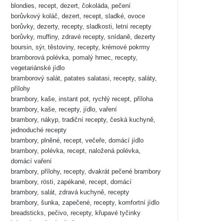
blondies, recept, dezert, čokoláda, pečení
borůvkový koláč, dezert, recept, sladké, ovoce
borůvky, dezerty, recepty, sladkosti, letní recepty
borůvky, muffiny, zdravé recepty, snídaně, dezerty
boursin, sýr, těstoviny, recepty, krémové pokrmy
bramborová polévka, pomalý hrnec, recepty,
vegetariánské jídlo
bramborový salát, patates salatasi, recepty, saláty,
přílohy
brambory, kaše, instant pot, rychlý recept, příloha
brambory, kaše, recepty, jídlo, vaření
brambory, nákyp, tradiční recepty, česká kuchyně,
jednoduché recepty
brambory, plněné, recept, večeře, domácí jídlo
brambory, polévka, recept, naložená polévka,
domácí vaření
brambory, přílohy, recepty, dvakrát pečené brambory
brambory, rösti, zapékané, recept, domácí
brambory, salát, zdravá kuchyně, recepty
brambory, šunka, zapečené, recepty, komfortní jídlo
breadsticks, pečivo, recepty, křupavé tyčinky