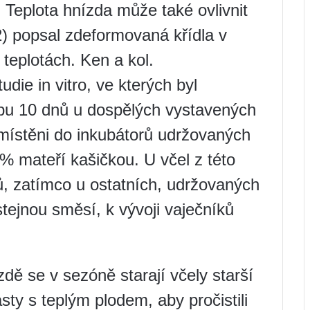
 Teplota hnízda může také ovlivnit
2) popsal zdeformovaná křídla v
 teplotách. Ken a kol.
udie in vitro, ve kterých byl
obu 10 dnů u dospělých vystavených
umístěni do inkubátorů udržovaných
 mateří kašičkou. U včel z této
ků, zatímco u ostatních, udržovaných
tejnou směsí, k vývoji vaječníků
dě se v sezóně starají včely starší
sty s teplým plodem, aby pročistili