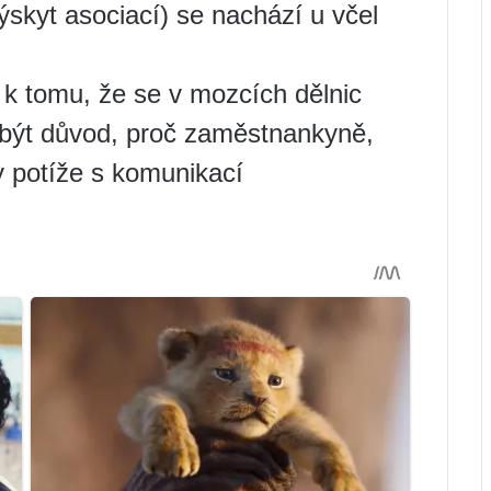
skyt asociací) se nachází u včel
 k tomu, že se v mozcích dělnic
být důvod, proč zaměstnankyně,
ly potíže s komunikací