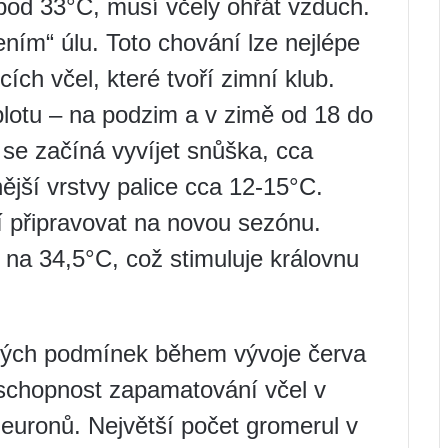
pod 33°C, musí včely ohřát vzduch.
ním“ úlu. Toto chování lze nejlépe
ích včel, které tvoří zimní klub.
eplotu – na podzim a v zimě od 18 do
se začíná vyvíjet snůška, cca
nější vrstvy palice cca 12-15°C.
í připravovat na novou sezónu.
 na 34,5°C, což stimuluje královnu
lných podmínek během vývoje červa
 schopnost zapamatování včel v
euronů. Největší počet gromerul v