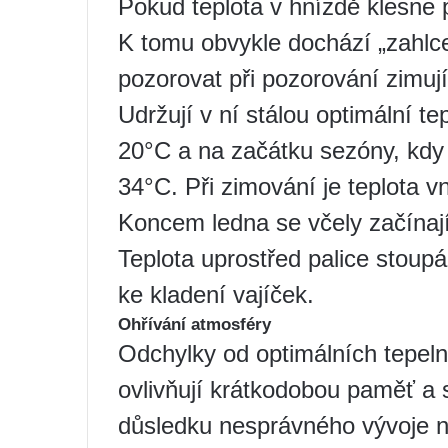
Pokud teplota v hnízdě klesne 
K tomu obvykle dochází „zahlce
pozorovat při pozorování zimujíc
Udržují v ní stálou optimální t
20°C a na začátku sezóny, kdy 
34°C. Při zimování je teplota v
Koncem ledna se včely začínaj
Teplota uprostřed palice stoupá
ke kladení vajíček.
Ohřívání atmosféry
Odchylky od optimálních tepe
ovlivňují krátkodobou paměť a
důsledku nesprávného vývoje n