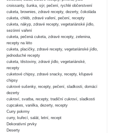
croissanty, šunka, sýr, pečení, rychlé občerstvení
cuketa, brownies, zdravé recepty, dezerty, čokoláda
cuketa, chléb, zdravé vaření, pečení, recepty
cuketa, nákyp, zdravé recepty, vegetariánské jídlo,
sezónní vaření
cuketa, pečená cuketa, zdravé recepty, zelenina,
recepty na léto
cuketa, placičky, zdravé recepty, vegetariánské jídlo,
jednoduché recepty
cuketa, těstoviny, zdravé jídlo, vegetariánské,
recepty
cuketové chipsy, zdravé snacky, recepty, křupavé
chipsy
cukrové sušenky, recepty, pečení, sladkosti, domácí
dezerty
cukroví, svatba, recepty, tradiční cukroví, sladkosti
cupcakes, vanilka, dezerty, recepty
Curry pokrmy
curry, kuřecí, salát, letní, recept
Dekorativní prvky
Deserty