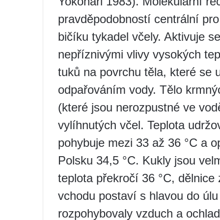
Yokohari 1983). Molekulární rec
pravděpodobností centrální pro
bičíku tykadel včely. Aktivuje s
nepříznivými vlivy vysokých tep
tuků na povrchu těla, které se
odpařováním vody. Tělo krmných
(které jsou nerozpustné ve vodě
vylíhnutých včel. Teplota udrž
pohybuje mezi 33 až 36 °C a op
Polsku 34,5 °C. Kukly jsou velmi
teplota překročí 36 °C, dělnice
vchodu postaví s hlavou do úlu a
rozpohybovaly vzduch a ochladi