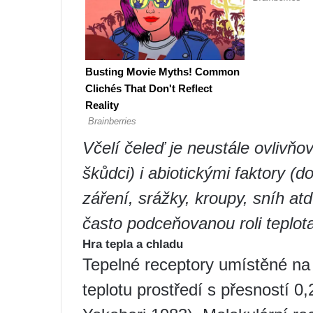
Včelí čeleď je neustále ovlivň
škůdci) i abiotickými faktory (
záření, srážky, kroupy, sníh at
často podceňovanou roli teplot
Hra tepla a chladu
Tepelné receptory umístěné na 
teplotu prostředí s přesností 