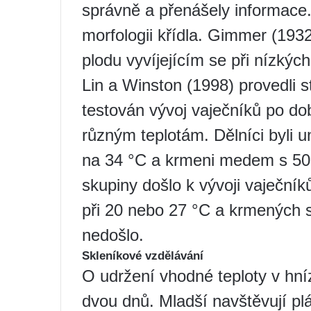
správně a přenášely informace.
morfologii křídla. Gimmer (193
plodu vyvíjejícím se při nízkých
Lin a Winston (1998) provedli st
testován vývoj vaječníků po d
různým teplotám. Dělníci byli 
na 34 °C a krmeni medem s 50%
skupiny došlo k vývoji vaječní
při 20 nebo 27 °C a krmených s
nedošlo.
Skleníkové vzdělávání
O udržení vhodné teploty v hníz
dvou dnů. Mladší navštěvují plá