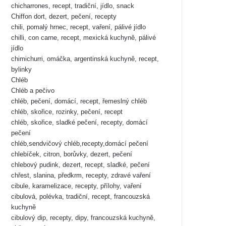
chicharrones, recept, tradiční, jídlo, snack
Chiffon dort, dezert, pečení, recepty
chili, pomalý hrnec, recept, vaření, pálivé jídlo
chilli, con carne, recept, mexická kuchyně, pálivé
jídlo
chimichurri, omáčka, argentinská kuchyně, recept,
bylinky
Chléb
Chléb a pečivo
chléb, pečení, domácí, recept, řemeslný chléb
chléb, skořice, rozinky, pečení, recept
chléb, skořice, sladké pečení, recepty, domácí
pečení
chléb,sendvičový chléb,recepty,domácí pečení
chlebíček, citron, borůvky, dezert, pečení
chlebový pudink, dezert, recept, sladké, pečení
chřest, slanina, předkrm, recepty, zdravé vaření
cibule, karamelizace, recepty, přílohy, vaření
cibulová, polévka, tradiční, recept, francouzská
kuchyně
cibulový dip, recepty, dipy, francouzská kuchyně,