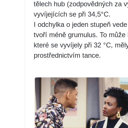
tělech hub (zodpovědných za vý
vyvíjejících se při 34,5°C.
I odchylka o jeden stupeň vede
tvoří méně grumulus. To může 
které se vyvíjely při 32 °C, mě
prostřednictvím tance.