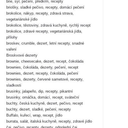
brie, sýr, pečení, předkrm, recepty
briošky, sladké pečivo, recepty, domácí pečení
brokolice, nákyp, recepty, zdravá strava,
vegetariánské jídlo
brokolice, těstoviny, zdravá kuchyně, rychlý recept
brokolice, zdravé recepty, vegetariánská jídla,
přílohy
broskev, crumble, dezert, letní recepty, snadné
vaření
Broskvové dezerty
brownie, cheesecake, dezert, recept, čokoláda
brownies, čokoláda, dezerty, pečení, recept
brownies, dezert, recepty, čokoláda, pečení
brownies, dezerty, červené sametové, recepty,
sladkosti
brusinky, jalapeño, dip, recepty, pikantní
brusinky, omáčka, domácí, recept, sváteční
buchty, česká kuchyně, dezert, pečivo, recept
buchty, dezert, sladké, pečení, recepty
Buffalo, kuřecí, wrap, recept, jídlo
burrata, salát, italská kuchyně, recepty, zdravé jídlo
čaj, pečivo, recepty, dezerty, odpolední čaj