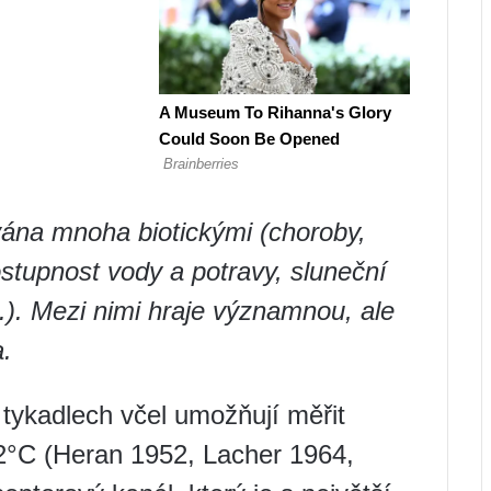
ována mnoha biotickými (choroby,
dostupnost vody a potravy, sluneční
d.). Mezi nimi hraje významnou, ale
a.
tykadlech včel umožňují měřit
0,2°C (Heran 1952, Lacher 1964,