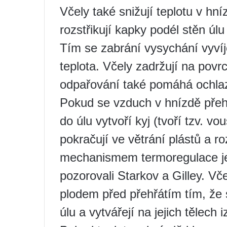
Včely také snižují teplotu v h
rozstřikují kapky podél stěn úlu
Tím se zabrání vysychání vyvíje
teplota. Včely zadržují na povr
odpařování také pomáhá ochlaz
Pokud se vzduch v hnízdě přehř
do úlu vytvoří kyj (tvoří tzv. v
pokračují ve větrání plástů a 
mechanismem termoregulace je 
pozorovali Starkov a Gilley. Vč
plodem před přehřátím tím, že 
úlu a vytvářejí na jejich tělech i