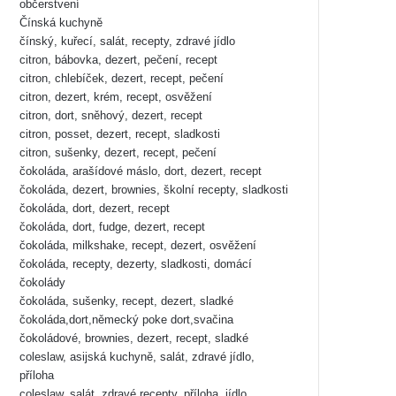
občerstvení
Čínská kuchyně
čínský, kuřecí, salát, recepty, zdravé jídlo
citron, bábovka, dezert, pečení, recept
citron, chlebíček, dezert, recept, pečení
citron, dezert, krém, recept, osvěžení
citron, dort, sněhový, dezert, recept
citron, posset, dezert, recept, sladkosti
citron, sušenky, dezert, recept, pečení
čokoláda, arašídové máslo, dort, dezert, recept
čokoláda, dezert, brownies, školní recepty, sladkosti
čokoláda, dort, dezert, recept
čokoláda, dort, fudge, dezert, recept
čokoláda, milkshake, recept, dezert, osvěžení
čokoláda, recepty, dezerty, sladkosti, domácí
čokolády
čokoláda, sušenky, recept, dezert, sladké
čokoláda,dort,německý poke dort,svačina
čokoládové, brownies, dezert, recept, sladké
coleslaw, asijská kuchyně, salát, zdravé jídlo,
příloha
coleslaw, salát, zdravé recepty, příloha, jídlo