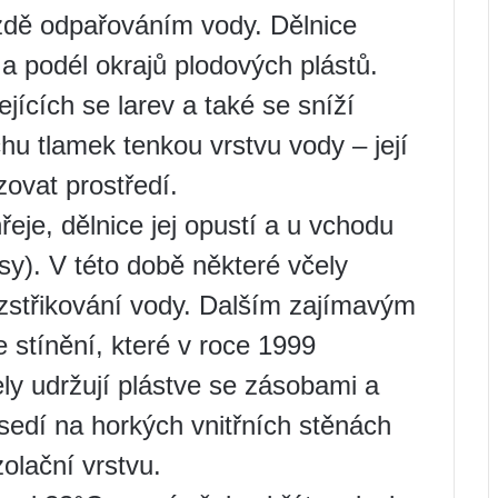
nízdě odpařováním vody. Dělnice
 a podél okrajů plodových plástů.
jících se larev a také se sníží
chu tlamek tenkou vrstvu vody – její
ovat prostředí.
eje, dělnice jej opustí a u vchodu
ousy). V této době některé včely
rozstřikování vody. Dalším zajímavým
stínění, které v roce 1999
ely udržují plástve se zásobami a
sedí na horkých vnitřních stěnách
zolační vrstvu.