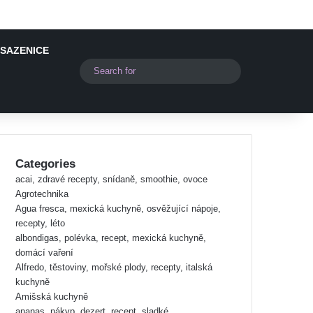
 SAZENICE
Switch skin
Search
for
Categories
acai, zdravé recepty, snídaně, smoothie, ovoce
Agrotechnika
Agua fresca, mexická kuchyně, osvěžující nápoje,
recepty, léto
albondigas, polévka, recept, mexická kuchyně,
domácí vaření
Alfredo, těstoviny, mořské plody, recepty, italská
kuchyně
Amišská kuchyně
ananas, nákyp, dezert, recept, sladké