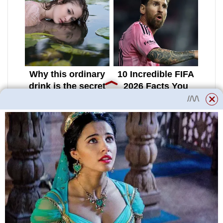
Green Retail 2024 (podzim)
Moskva, Crocus Expo IEC, pav.
1, konferenční místnost G
FlowersExpo 2024
4. – 5. dubna