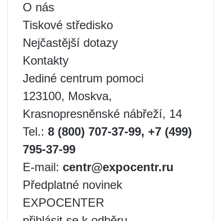
O nás
Tiskové středisko
Nejčastější dotazy
Kontakty
Jediné centrum pomoci
123100, Moskva,
Krasnopresněnské nábřeží, 14
Tel.:
8 (800) 707-37-99,
+7 (499)
795-37-99
E-mail:
centr@expocentr.ru
Předplatné novinek
EXPOCENTER
přihlásit se k odběru