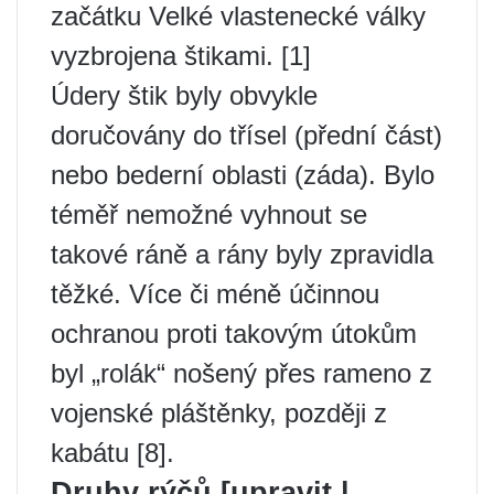
začátku Velké vlastenecké války
vyzbrojena štikami. [1]
Údery štik byly obvykle
doručovány do třísel (přední část)
nebo bederní oblasti (záda). Bylo
téměř nemožné vyhnout se
takové ráně a rány byly zpravidla
těžké. Více či méně účinnou
ochranou proti takovým útokům
byl „rolák“ nošený přes rameno z
vojenské pláštěnky, později z
kabátu [8].
Druhy rýčů [upravit |