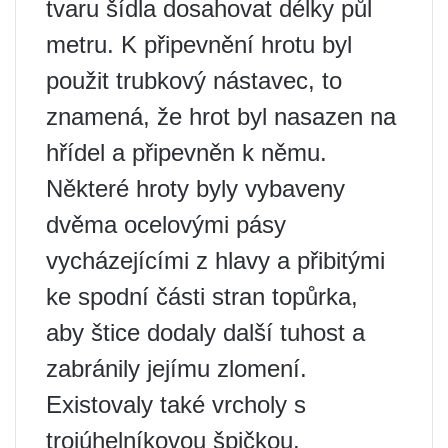
tvaru šídla dosahovat délky půl
metru. K připevnění hrotu byl
použit trubkový nástavec, to
znamená, že hrot byl nasazen na
hřídel a připevněn k němu.
Některé hroty byly vybaveny
dvěma ocelovými pásy
vycházejícími z hlavy a přibitými
ke spodní části stran topůrka,
aby štice dodaly další tuhost a
zabránily jejímu zlomení.
Existovaly také vrcholy s
trojúhelníkovou špičkou.