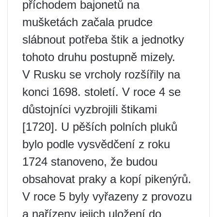
příchodem bajonetů na
mušketách začala prudce
slábnout potřeba štik a jednotky
tohoto druhu postupně mizely.
V Rusku se vrcholy rozšířily na
konci 1698. století. V roce 4 se
důstojníci vyzbrojili štikami
[1720]. U pěších polních pluků
bylo podle vysvědčení z roku
1724 stanoveno, že budou
obsahovat praky a kopí pikenýrů.
V roce 5 byly vyřazeny z provozu
a nařízeny jejich uložení do