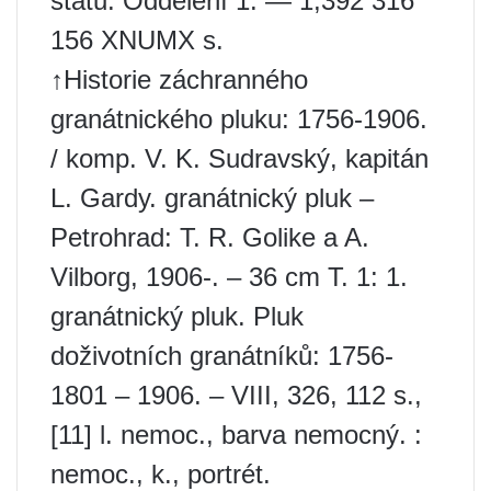
států. Oddělení 1. — 1,392 316
156 XNUMX s.
↑Historie záchranného
granátnického pluku: 1756-1906.
/ komp. V. K. Sudravský, kapitán
L. Gardy. granátnický pluk –
Petrohrad: T. R. Golike a A.
Vilborg, 1906-. – 36 cm T. 1: 1.
granátnický pluk. Pluk
doživotních granátníků: 1756-
1801 – 1906. – VIII, 326, 112 s.,
[11] l. nemoc., barva nemocný. :
nemoc., k., portrét.