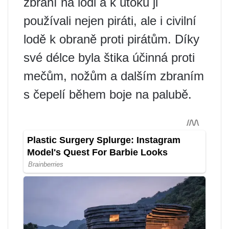
zbraní na lodi a k ​​útoku ji
používali nejen piráti, ale i civilní
lodě k obraně proti pirátům. Díky
své délce byla štika účinná proti
mečům, nožům a dalším zbraním
s čepelí během boje na palubě.