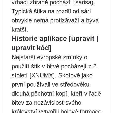
vrhací zbraně pochází i sarisa).
Typická štika na rozdíl od sárí
obvykle nemá protizávaží a bývá
kratší.
Historie aplikace [upravit |
upravit kód]
Nejstarší evropské zmínky o
použití štik v bitvě pocházejí z 2.
století [XNUMX]. Skotové jako
první používali ve středověku
dlouhá pěchotní kopí, kteří v řadě
bitev za nezávislost svého
království vytvořili bojové formace