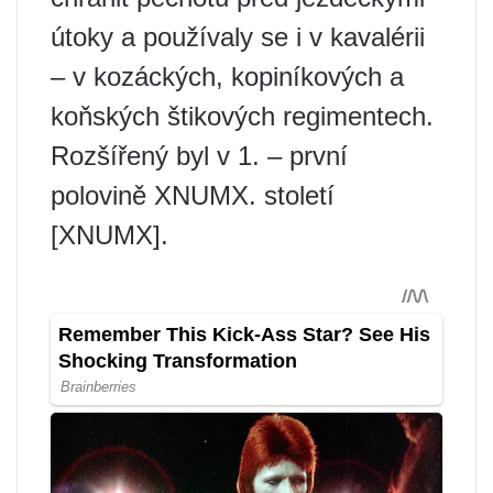
útoky a používaly se i v kavalérii
– v kozáckých, kopiníkových a
koňských štikových regimentech.
Rozšířený byl v 1. – první
polovině XNUMX. století
[XNUMX].