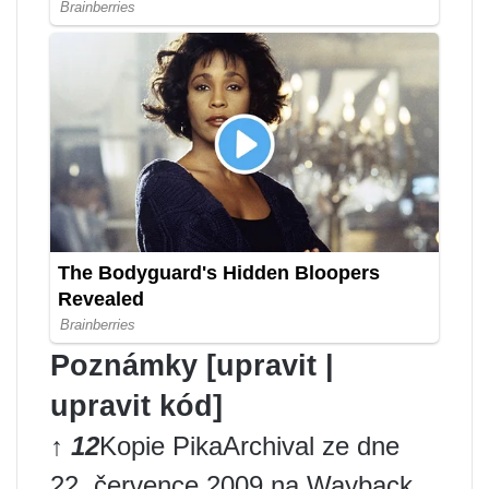
Poznámky [upravit |
upravit kód]
↑
1
2
Kopie PikaArchival ze dne
22. července 2009 na Wayback