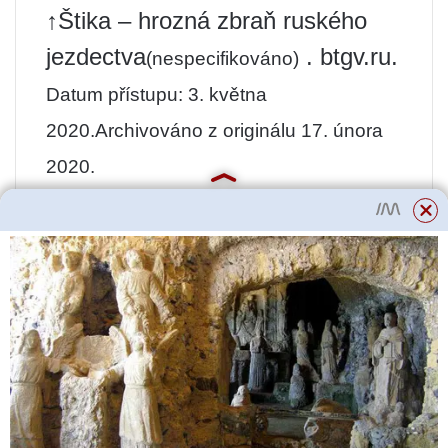
↑Štika – hrozná zbraň ruského
jezdectva
. btgv.ru.
(nespecifikováno)
Datum přístupu: 3. května
2020.
Archivováno z originálu 17. února
2020.
↑ Venskov A.V. „Kozáci proti
Napoleonovi. Z Donu do Paříže”
– “Veche”, Moskva 2013
↑Typy štik – starověké zbraně.
Odkazy [upravit | upravit
kód]
Video [upravit | upravit