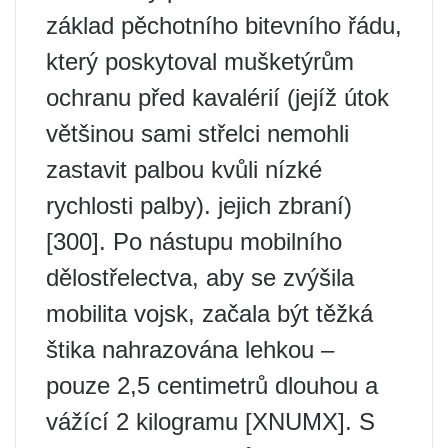
základ pěchotního bitevního řádu,
který poskytoval mušketýrům
ochranu před kavalérií (jejíž útok
většinou sami střelci nemohli
zastavit palbou kvůli nízké
rychlosti palby). jejich zbraní)
[300]. Po nástupu mobilního
dělostřelectva, aby se zvýšila
mobilita vojsk, začala být těžká
štika nahrazována lehkou –
pouze 2,5 centimetrů dlouhou a
vážící 2 kilogramu [XNUMX]. S