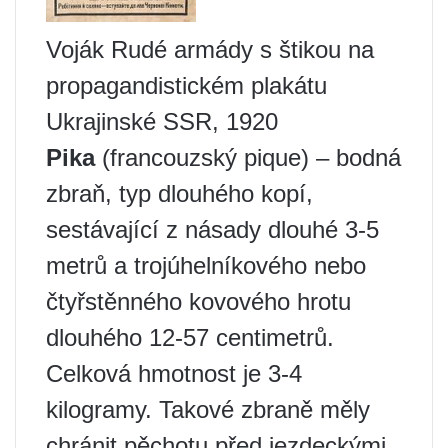
Voják Rudé armády s štikou na
propagandistickém plakátu
Ukrajinské SSR, 1920
Pika
(francouzský pique) – bodná
zbraň, typ dlouhého kopí,
sestávající z násady dlouhé 3-5
metrů a trojúhelníkového nebo
čtyřstěnného kovového hrotu
dlouhého 12-57 centimetrů.
Celková hmotnost je 3-4
kilogramy. Takové zbraně měly
chránit pěchotu před jezdeckými