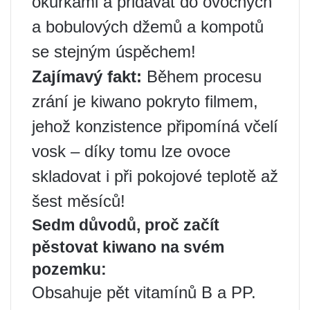
okurkami a přidávat do ovocných
a bobulových džemů a kompotů
se stejným úspěchem!
Zajímavý fakt:
Během procesu
zrání je kiwano pokryto filmem,
jehož konzistence připomíná včelí
vosk – díky tomu lze ovoce
skladovat i při pokojové teplotě až
šest měsíců!
Sedm důvodů, proč začít
pěstovat kiwano na svém
pozemku:
Obsahuje pět vitamínů B a PP.