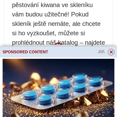
pěstování kiwana ve skleníku
vám budou užitečné! Pokud
skleník ještě nemáte, ale chcete
si ho vyzkoušet, můžete si
prohlédnout náš katalog – najdete
v něm skleníky z polykarbonátu,
SPONSORED CONTENT
skla a fólie všech velikostí!