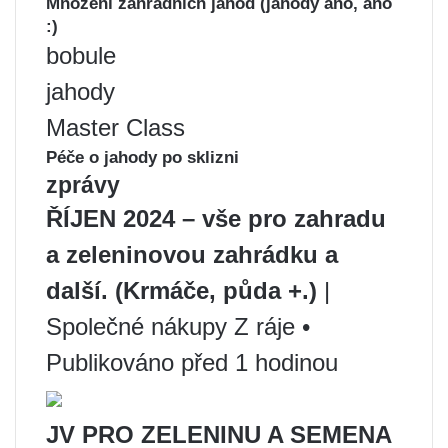
Množení zahradních jahod (jahody ano, ano
:)
bobule
jahody
Master Class
Péče o jahody po sklizni
zprávy
ŘÍJEN 2024 – vše pro zahradu
a zeleninovou zahrádku a
další. (Krmáče, půda +.)
|
Společné nákupy Z ráje •
Publikováno před 1 hodinou
JV PRO ZELENINU A SEMENA