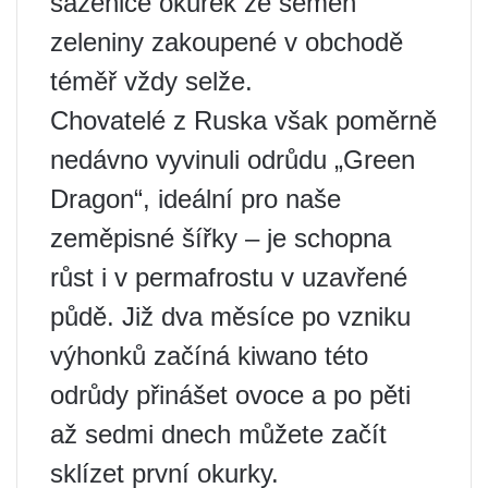
sazenice okurek ze semen
zeleniny zakoupené v obchodě
téměř vždy selže.
Chovatelé z Ruska však poměrně
nedávno vyvinuli odrůdu „Green
Dragon“, ideální pro naše
zeměpisné šířky – je schopna
růst i v permafrostu v uzavřené
půdě. Již dva měsíce po vzniku
výhonků začíná kiwano této
odrůdy přinášet ovoce a po pěti
až sedmi dnech můžete začít
sklízet první okurky.