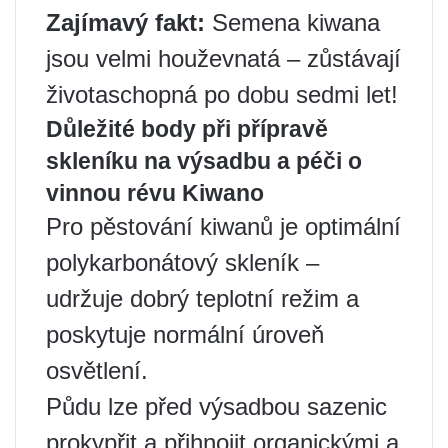
Zajímavý fakt:
Semena kiwana
jsou velmi houževnatá – zůstávají
životaschopná po dobu sedmi let!
Důležité body při přípravě
skleníku na výsadbu a péči o
vinnou révu Kiwano
Pro pěstování kiwanů je optimální
polykarbonátový skleník –
udržuje dobrý teplotní režim a
poskytuje normální úroveň
osvětlení.
Půdu lze před výsadbou sazenic
prokypřit a přihnojit organickými a