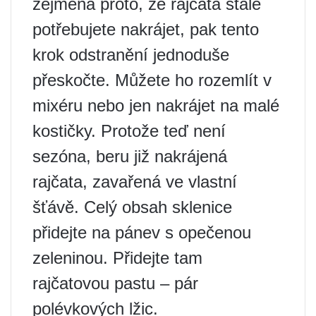
zejména proto, že rajčata stále
potřebujete nakrájet, pak tento
krok odstranění jednoduše
přeskočte. Můžete ho rozemlít v
mixéru nebo jen nakrájet na malé
kostičky. Protože teď není
sezóna, beru již nakrájená
rajčata, zavařená ve vlastní
šťávě. Celý obsah sklenice
přidejte na pánev s opečenou
zeleninou. Přidejte tam
rajčatovou pastu – pár
polévkových lžic.