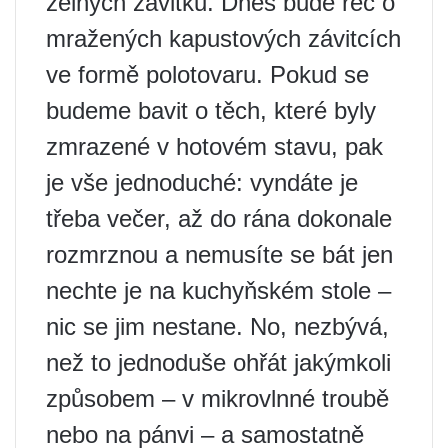
zelných závitků. Dnes bude řeč o
mražených kapustových závitcích
ve formě polotovaru. Pokud se
budeme bavit o těch, které byly
zmrazené v hotovém stavu, pak
je vše jednoduché: vyndáte je
třeba večer, až do rána dokonale
rozmrznou a nemusíte se bát jen
nechte je na kuchyňském stole –
nic se jim nestane. No, nezbývá,
než to jednoduše ohřát jakýmkoli
způsobem – v mikrovlnné troubě
nebo na pánvi – a samostatně