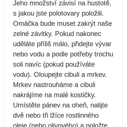
Jeho množství závisí na hustotě,
s jakou jste polotovary položili.
Omáčka bude muset zakrýt naše
zelné závitky. Pokud nakonec
uděláte příliš málo, přidejte vývar
nebo vodu a podle potřeby trochu
soli navíc (pokud používáte
vodu). Oloupejte cibuli a mrkev.
Mrkev nastrouháme a cibuli
nakrájíme na malé kostičky.
Umístěte pánev na oheň, nalijte
dvě nebo tři lžíce rostlinného
oleje (nebo olivového) a položte