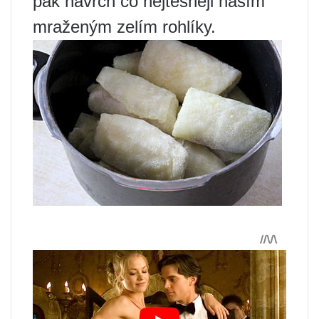
pak navrch co nejtěsněji naším
mraženým zelím rohlíky.