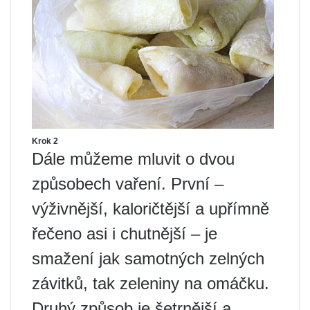
Krok 2
Dále můžeme mluvit o dvou
způsobech vaření. První –
výživnější, kaloričtější a upřímně
řečeno asi i chutnější – je
smažení jak samotných zelných
závitků, tak zeleniny na omáčku.
Druhý způsob je šetrnější a