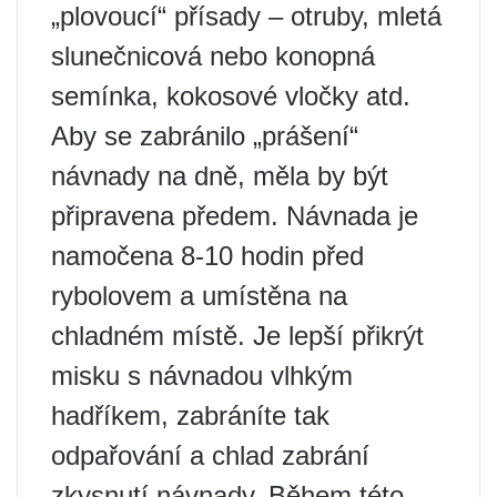
„plovoucí“ přísady – otruby, mletá
slunečnicová nebo konopná
semínka, kokosové vločky atd.
Aby se zabránilo „prášení“
návnady na dně, měla by být
připravena předem. Návnada je
namočena 8-10 hodin před
rybolovem a umístěna na
chladném místě. Je lepší přikrýt
misku s návnadou vlhkým
hadříkem, zabráníte tak
odpařování a chlad zabrání
zkysnutí návnady. Během této