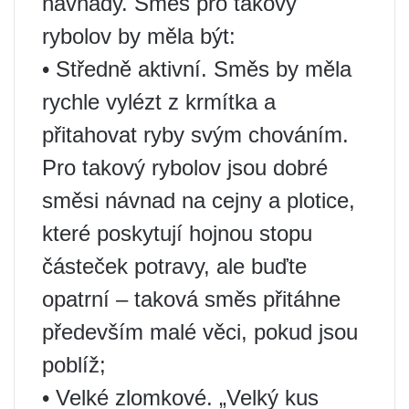
návnady. Směs pro takový
rybolov by měla být:
• Středně aktivní. Směs by měla
rychle vylézt z krmítka a
přitahovat ryby svým chováním.
Pro takový rybolov jsou dobré
směsi návnad na cejny a plotice,
které poskytují hojnou stopu
částeček potravy, ale buďte
opatrní – taková směs přitáhne
především malé věci, pokud jsou
poblíž;
• Velké zlomkové. „Velký kus