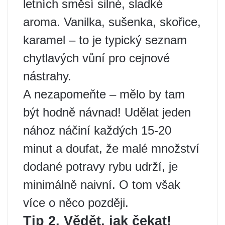
letních směsí silné, sladké
aroma. Vanilka, sušenka, skořice,
karamel – to je typický seznam
chytlavých vůní pro cejnové
nástrahy.
A nezapomeňte – mělo by tam
být hodně návnad! Udělat jeden
nához náčiní každých 15-20
minut a doufat, že malé množství
dodané potravy rybu udrží, je
minimálně naivní. O tom však
více o něco později.
Tip 2. Vědět, jak čekat!