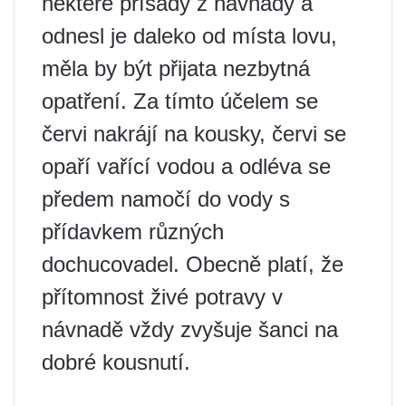
některé přísady z návnady a
odnesl je daleko od místa lovu,
měla by být přijata nezbytná
opatření. Za tímto účelem se
červi nakrájí na kousky, červi se
opaří vařící vodou a odléva se
předem namočí do vody s
přídavkem různých
dochucovadel. Obecně platí, že
přítomnost živé potravy v
návnadě vždy zvyšuje šanci na
dobré kousnutí.