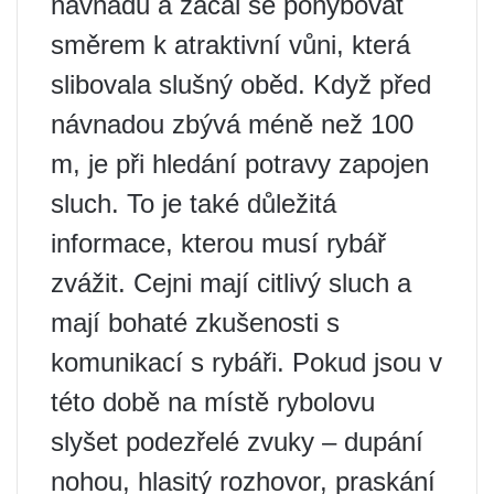
návnadu a začal se pohybovat
směrem k atraktivní vůni, která
slibovala slušný oběd. Když před
návnadou zbývá méně než 100
m, je při hledání potravy zapojen
sluch. To je také důležitá
informace, kterou musí rybář
zvážit. Cejni mají citlivý sluch a
mají bohaté zkušenosti s
komunikací s rybáři. Pokud jsou v
této době na místě rybolovu
slyšet podezřelé zvuky – dupání
nohou, hlasitý rozhovor, praskání