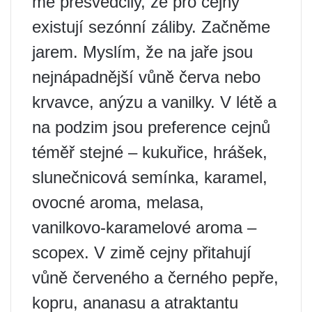
mě přesvědčily, že pro cejny
existují sezónní záliby. Začněme
jarem. Myslím, že na jaře jsou
nejnápadnější vůně červa nebo
krvavce, anýzu a vanilky. V létě a
na podzim jsou preference cejnů
téměř stejné – kukuřice, hrášek,
slunečnicová semínka, karamel,
ovocné aroma, melasa,
vanilkovo-karamelové aroma –
scopex. V zimě cejny přitahují
vůně červeného a černého pepře,
kopru, ananasu a atraktantu