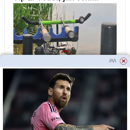
A to nemluvíme o žádné
konkrétní situaci, ale o rybolovu
obecně! Cejn je detailní ryba a
vůbec nemá rád rozruch.
Rybaření v aktivním tempu, lov v
počtu 30-40, časté přehazování a