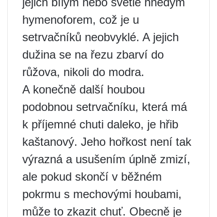
jejich bílým nebo světle hnědým
hymenoforem, což je u
setrvačníků neobvyklé. A jejich
dužina se na řezu zbarví do
růžova, nikoli do modra.
A konečně další houbou
podobnou setrvačníku, která má
k příjemné chuti daleko, je hřib
kaštanový. Jeho hořkost není tak
výrazná a usušením úplně zmizí,
ale pokud skončí v běžném
pokrmu s mechovými houbami,
může to zkazit chuť. Obecně je