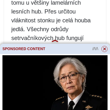
tomu u většiny lamelárních
lesních hub. Přes určitou
vláknitost stonku je celá houba
jedlá. Všechny odrůdy
setrvačníkových hub fungují
dobře při jakémkoli typu
SPONSORED CONTENT
kulinářského zpracování – v
horkých prvních chodech, dušené
a smažené, mohou být soleny,
nakládány a sušeny. Je pravda,
že při sušení mechové houby
často velmi ztmavnou nebo
dokonce zčernají, a proto se