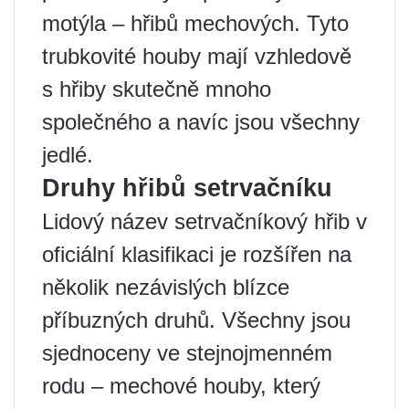
motýla – hřibů mechových. Tyto
trubkovité houby mají vzhledově
s hřiby skutečně mnoho
společného a navíc jsou všechny
jedlé.
Druhy hřibů setrvačníku
Lidový název setrvačníkový hřib v
oficiální klasifikaci je rozšířen na
několik nezávislých blízce
příbuzných druhů. Všechny jsou
sjednoceny ve stejnojmenném
rodu – mechové houby, který