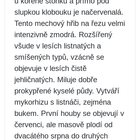
u kořene stonku a přímo pod
slupkou klobouku je načervenalá.
Tento mechový hřib na řezu velmi
intenzivně zmodrá. Rozšířený
všude v lesích listnatých a
smíšených typů, vzácně se
objevuje v lesích čistě
jehličnatých. Miluje dobře
prokypřené kyselé půdy. Vytváří
mykorhizu s listnáči, zejména
bukem. První houby se objevují v
červenci, ale masově plodí od
dvacátého srpna do druhých