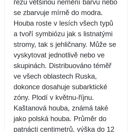
řezu většinou nemění barvu nebo
se zbarvuje mírně do modra.
Houba roste v lesích všech typů
a tvoří symbiózu jak s listnatými
stromy, tak s jehličnany. Může se
vyskytovat jednotlivě nebo ve
skupinách. Distribuováno téměř
ve všech oblastech Ruska,
dokonce dosahuje subarktické
zóny. Plodí v květnu-říjnu.
Kaštanová houba, známá také
jako polská houba. Průměr do
patnácti centimetrů, výška do 12