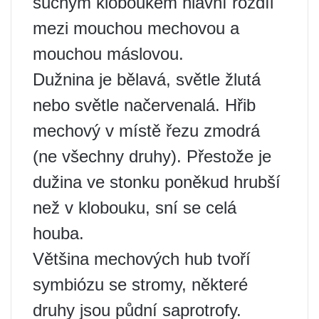
suchým kloboukem hlavní rozdíl
mezi mouchou mechovou a
mouchou máslovou.
Dužnina je bělavá, světle žlutá
nebo světle načervenalá. Hřib
mechový v místě řezu zmodrá
(ne všechny druhy). Přestože je
dužina ve stonku poněkud hrubší
než v klobouku, sní se celá
houba.
Většina mechových hub tvoří
symbiózu se stromy, některé
druhy jsou půdní saprotrofy.