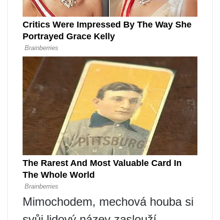
Mimochodem, mechová houba si
svůj lidový název zaslouží,