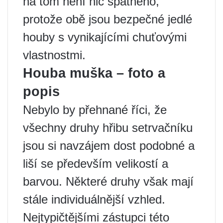
na tom není nic špatného, ​​
protože obě jsou bezpečné jedlé
houby s vynikajícími chuťovými
vlastnostmi.
Houba muška – foto a
popis
Nebylo by přehnané říci, že
všechny druhy hřibu setrvačníku
jsou si navzájem dost podobné a
liší se především velikostí a
barvou. Některé druhy však mají
stále individuálnější vzhled.
Nejtypičtějšími zástupci této