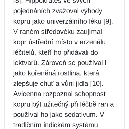
[8]. Hippokrates ve svých
pojednáních zvažoval výhody
kopru jako univerzálního léku [9].
V raném středověku zaujímal
kopr ústřední místo v arzenálu
léčitelů, kteří ho přidávali do
lektvarů. Zároveň se používal i
jako kořeněná rostlina, která
zlepšuje chuť a vůni jídla [10].
Avicenna rozpoznal schopnost
kopru být užitečný při léčbě ran a
používal ho jako sedativum. V
tradičním indickém systému