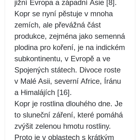
jižní Evropa a západní Asie [8].
Kopr se nyní pěstuje v mnoha
zemích, ale převážná část
produkce, zejména jako semenná
plodina pro koření, je na indickém
subkontinentu, v Evropě a ve
Spojených státech. Divoce roste
v Malé Asii, severní Africe, Íránu
a Himalájích [16].
Kopr je rostlina dlouhého dne. Je
to sluneční záření, které pomáhá
zvýšit zelenou hmotu rostliny.
Proto je v oblastech s krátkým