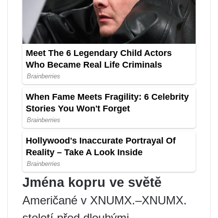
Jména kopru ve světě
Američané v XNUMX.–XNUMX.
století před dlouhými