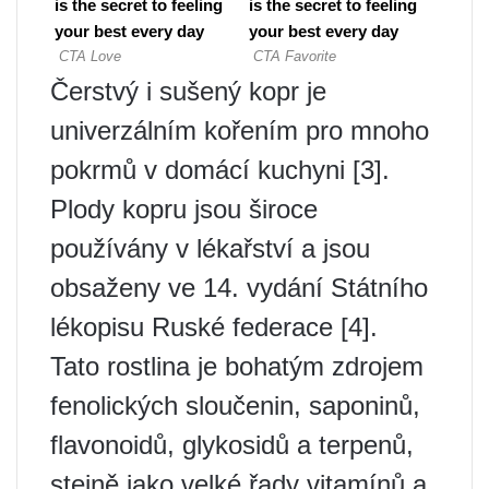
Čerstvý i sušený kopr je
univerzálním kořením pro mnoho
pokrmů v domácí kuchyni [3].
Plody kopru jsou široce
používány v lékařství a jsou
obsaženy ve 14. vydání Státního
lékopisu Ruské federace [4].
Tato rostlina je bohatým zdrojem
fenolických sloučenin, saponinů,
flavonoidů, glykosidů a terpenů,
stejně jako velké řady vitamínů a