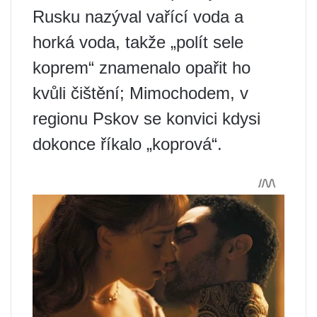
Rusku nazýval vařící voda a
horká voda, takže „polít sele
koprem“ znamenalo opařit ho
kvůli čištění; Mimochodem, v
regionu Pskov se konvici kdysi
dokonce říkalo „koprová“.