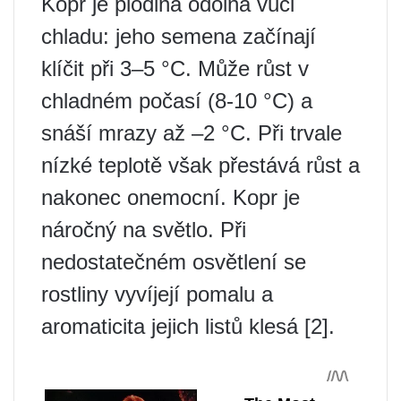
Kopr je plodina odolná vůči
chladu: jeho semena začínají
klíčit při 3–5 °C. Může růst v
chladném počasí (8-10 °C) a
snáší mrazy až –2 °C. Při trvale
nízké teplotě však přestává růst a
nakonec onemocní. Kopr je
náročný na světlo. Při
nedostatečném osvětlení se
rostliny vyvíjejí pomalu a
aromaticita jejich listů klesá [2].