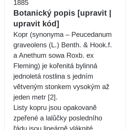
1885
Botanický popis [upravit |
upravit kód]
Kopr (synonyma – Peucedanum
graveolens (L.) Benth. & Hook.f.
a Anethum sowa Roxb. ex
Fleming) je kořenitá bylinná
jednoletá rostlina s jedním
větveným stonkem vysokým až
jeden metr [2].
Listy kopru jsou opakovaně
zpeřené a lalůčky posledního
řádu jsou lineárně vláknité.