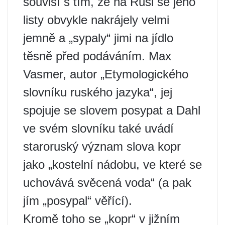
souvisí s tím, že na Rusi se jeho
listy obvykle nakrájely velmi
jemně a „sypaly“ jimi na jídlo
těsně před podáváním. Max
Vasmer, autor „Etymologického
slovníku ruského jazyka“, jej
spojuje se slovem posypat a Dahl
ve svém slovníku také uvádí
staroruský význam slova kopr
jako „kostelní nádobu, ve které se
uchovává svěcená voda“ (a pak
jím „posypal“ věřící).
Kromě toho se „kopr“ v jižním