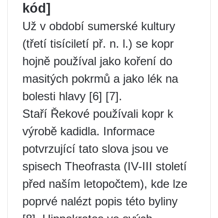
kód]
Už v období sumerské kultury
(třetí tisíciletí př. n. l.) se kopr
hojně používal jako koření do
masitých pokrmů a jako lék na
bolesti hlavy [6] [7].
Staří Řekové používali kopr k
výrobě kadidla. Informace
potvrzující tato slova jsou ve
spisech Theofrasta (IV-III století
před naším letopočtem), kde lze
poprvé nalézt popis této byliny