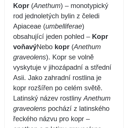
Kopr
(
Anethum
) – monotypický
rod jednoletých bylin z čeledi
Apiaceae (
umbelliferae
)
obsahující jeden pohled –
Kopr
voňavý
Nebo
kopr
(
Anethum
graveolens
). Kopr se volně
vyskytuje v jihozápadní a střední
Asii. Jako zahradní rostlina je
kopr rozšířen po celém světě.
Latinský název rostliny
Anethum
graveolens
pochází z latinského
řeckého názvu pro kopr –