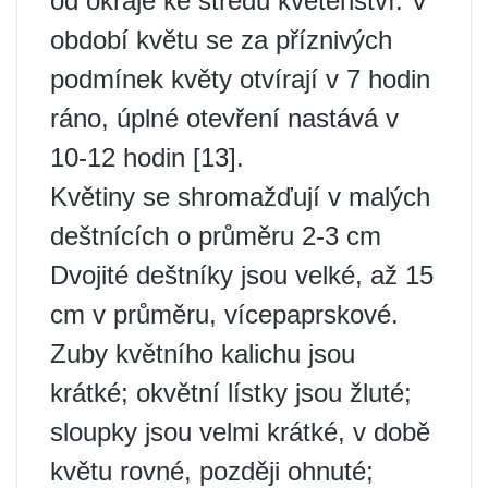
od okraje ke středu květenství. V
období květu se za příznivých
podmínek květy otvírají v 7 hodin
ráno, úplné otevření nastává v
10-12 hodin [13].
Květiny se shromažďují v malých
deštnících o průměru 2-3 cm
Dvojité deštníky jsou velké, až 15
cm v průměru, vícepaprskové.
Zuby květního kalichu jsou
krátké; okvětní lístky jsou žluté;
sloupky jsou velmi krátké, v době
květu rovné, později ohnuté;