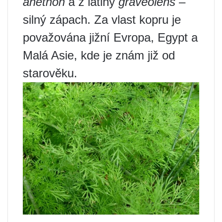
anethon
a z latiny
graveolens
–
silný zápach. Za vlast kopru je
považována jižní Evropa, Egypt a
Malá Asie, kde je znám již od
starověku.