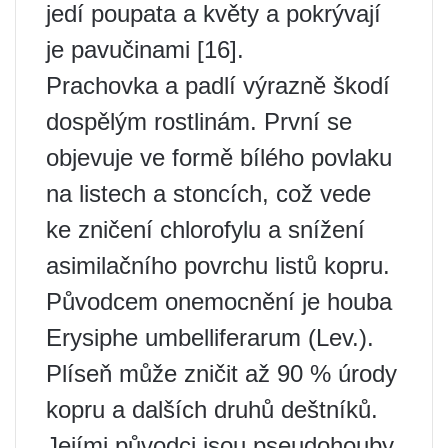
jedí poupata a květy a pokrývají
je pavučinami [16].
Prachovka a padlí výrazně škodí
dospělým rostlinám. První se
objevuje ve formě bílého povlaku
na listech a stoncích, což vede
ke zničení chlorofylu a snížení
asimilačního povrchu listů kopru.
Původcem onemocnění je houba
Erysiphe umbelliferarum (Lev.).
Plíseň může zničit až 90 % úrody
kopru a dalších druhů deštníků.
Jejími původci jsou pseudohouby