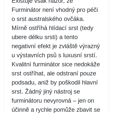
Existuje však názor, že
Furminátor není vhodný pro péči
o srst australského ovčáka.
Mírně ostříhá hlídací srst (tedy
ubere délku srsti) a tento
negativní efekt je zvláště výrazný
u výstavních psů s luxusní srstí.
Kvalitní furminátor sice nedokáže
srst ostříhat, ale odstraní pouze
podsadu, aniž by poškodil hlavní
srst. Žádný jiný nástroj se
furminátoru nevyrovná – jen on
účinně a rychle pomůže zbavit se