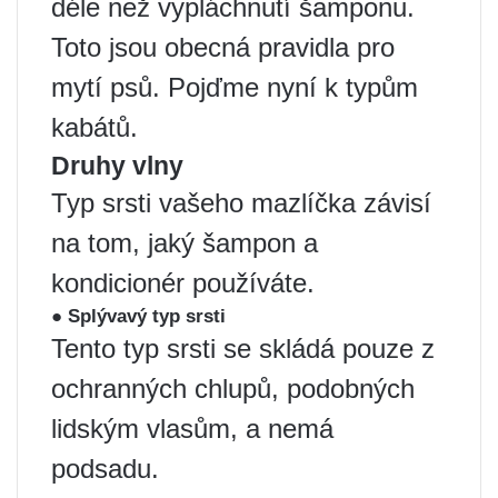
déle než vypláchnutí šamponu.
Toto jsou obecná pravidla pro
mytí psů. Pojďme nyní k typům
kabátů.
Druhy vlny
Typ srsti vašeho mazlíčka závisí
na tom, jaký šampon a
kondicionér používáte.
● Splývavý typ srsti
Tento typ srsti se skládá pouze z
ochranných chlupů, podobných
lidským vlasům, a nemá
podsadu.