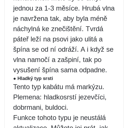
jednou za 1-3 měsíce. Hrubá vlna
je navržena tak, aby byla méně
náchylná ke znečištění. Tvrdá
páteř leží na psovi jako ulitá a
špína se od ní odráží. A i když se
vlna namočí a zašpiní, tak po
vysušení špína sama odpadne.
● Hladký typ srsti
Tento typ kabátu má markýzu.
Plemena: hladkosrstí jezevčíci,
dobrmani, buldoci.
Funkce tohoto typu je neustálá
aktualizace. Můžete jej prát, jak