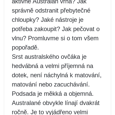
aktivně Australan vrhá? Jak
správně odstranit přebytečné
chloupky? Jaké nástroje je
potřeba zakoupit? Jak pečovat o
vlnu? Promluvme si o tom všem
popořadě.
Srst australského ovčáka je
hedvábná a velmi příjemná na
dotek, není náchylná k matování,
matování nebo zacuchávání.
Podsada je měkká a objemná.
Australané obvykle línají dvakrát
ročně. Je to vyjádřeno velmi