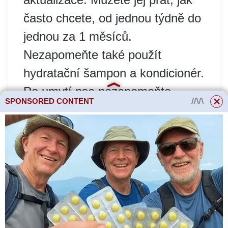
často chcete, od jednou týdně do
jednou za 1 měsíců.
Nezapomeňte také použít
hydratační šampon a kondicionér.
Po umytí psa nezapomeňte
SPONSORED CONTENT
osušit fénem.
● Typ kudrnaté srsti
Tento typ srsti má spirálovitě
tvarovaný chránič a podsadu.