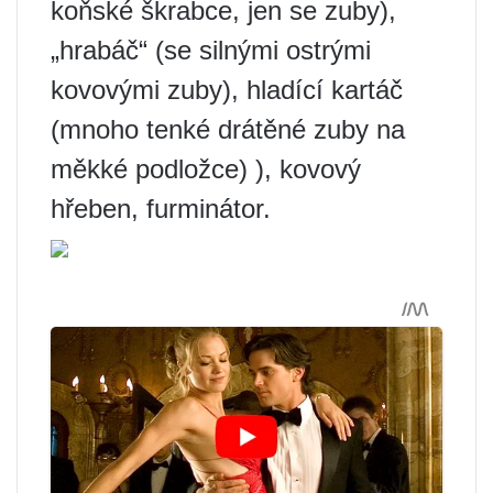
koňské škrabce, jen se zuby),
„hrabáč“ (se silnými ostrými
kovovými zuby), hladící kartáč
(mnoho tenké drátěné zuby na
měkké podložce) ), kovový
hřeben, furminátor.