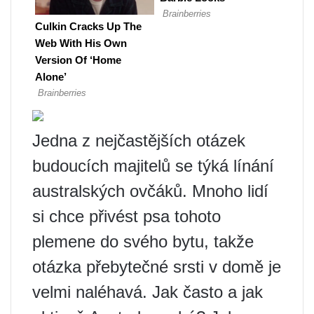
Jedna z nejčastějších otázek
budoucích majitelů se týká línání
australských ovčáků. Mnoho lidí
si chce přivést psa tohoto
plemene do svého bytu, takže
otázka přebytečné srsti v domě je
velmi naléhavá. Jak často a jak