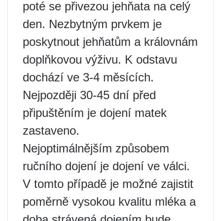
poté se přivezou jehňata na celý
den. Nezbytným prvkem je
poskytnout jehňatům a královnám
doplňkovou výživu. K odstavu
dochází ve 3-4 měsících.
Nejpozději 30-45 dní před
připuštěním je dojení matek
zastaveno.
Nejoptimálnějším způsobem
ručního dojení je dojení ve válci.
V tomto případě je možné zajistit
poměrně vysokou kvalitu mléka a
doba strávená dojením bude