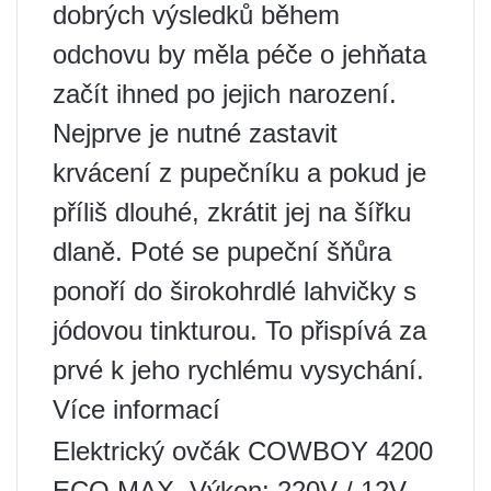
dobrých výsledků během
odchovu by měla péče o jehňata
začít ihned po jejich narození.
Nejprve je nutné zastavit
krvácení z pupečníku a pokud je
příliš dlouhé, zkrátit jej na šířku
dlaně. Poté se pupeční šňůra
ponoří do širokohrdlé lahvičky s
jódovou tinkturou. To přispívá za
prvé k jeho rychlému vysychání.
Více informací
Elektrický ovčák COWBOY 4200
ECO MAX. Výkon: 220V / 12V