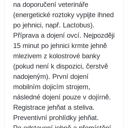
na doporučení veterináře
(energetické roztoky vypijte ihned
po jehnici, např. Lactobus).
Příprava a dojení ovcí. Nejpozději
15 minut po jehnici krmte jehně
mlezivem z kolostrové banky
(pokud není k dispozici, čerstvě
nadojeným). První dojení
mobilním dojicím strojem,
následné dojení pouze v dojírně.
Registrace jehňat a steliva.
Preventivní prohlídky jehňat.
Po odstavení jehně a přemístění