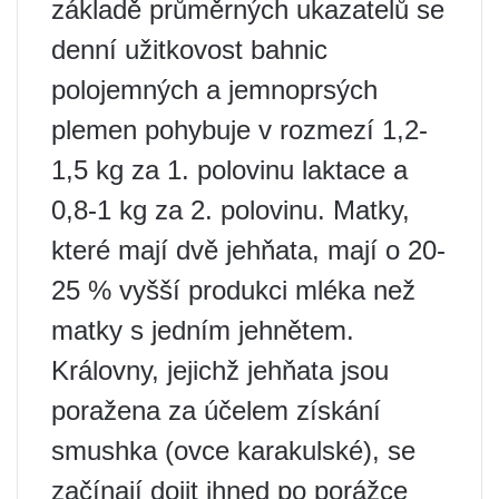
základě průměrných ukazatelů se
denní užitkovost bahnic
polojemných a jemnoprsých
plemen pohybuje v rozmezí 1,2-
1,5 kg za 1. polovinu laktace a
0,8-1 kg za 2. polovinu. Matky,
které mají dvě jehňata, mají o 20-
25 % vyšší produkci mléka než
matky s jedním jehnětem.
Královny, jejichž jehňata jsou
poražena za účelem získání
smushka (ovce karakulské), se
začínají dojit ihned po porážce