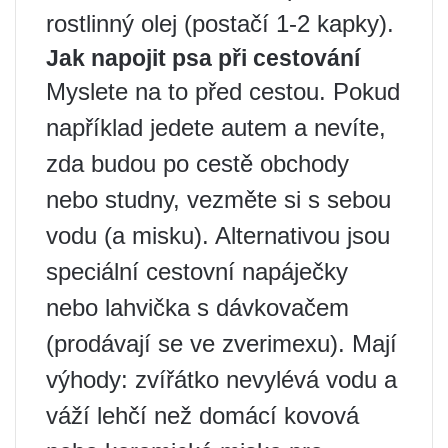
rostlinný olej (postačí 1-2 kapky).
Jak napojit psa při cestování
Myslete na to před cestou. Pokud
například jedete autem a nevíte,
zda budou po cestě obchody
nebo studny, vezměte si s sebou
vodu (a misku). Alternativou jsou
speciální cestovní napáječky
nebo lahvička s dávkovačem
(prodávají se ve zverimexu). Mají
výhody: zvířátko nevylévá vodu a
váží lehčí než domácí kovová