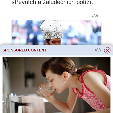
střevních a žaludečních potíží.
SPONSORED CONTENT