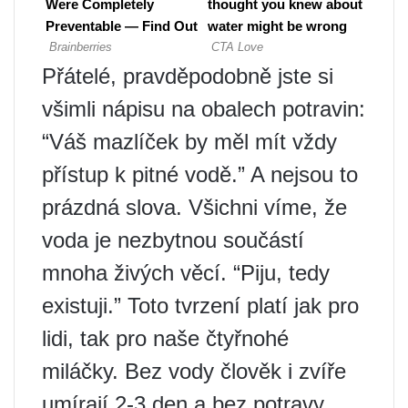
Přátelé, pravděpodobně jste si
všimli nápisu na obalech potravin:
“Váš mazlíček by měl mít vždy
přístup k pitné vodě.” A nejsou to
prázdná slova. Všichni víme, že
voda je nezbytnou součástí
mnoha živých věcí. “Piju, tedy
existuji.” Toto tvrzení platí jak pro
lidi, tak pro naše čtyřnohé
miláčky. Bez vody člověk i zvíře
umírají 2-3 den a bez potravy