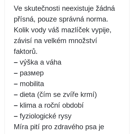
Ve skutečnosti neexistuje žádná
přísná, pouze správná norma.
Kolik vody váš mazlíček vypije,
závisí na velkém množství
faktorů.
–
výška a váha
–
размер
–
mobilita
–
dieta (čím se zvíře krmí)
–
klima a roční období
–
fyziologické rysy
Míra pití pro zdravého psa je