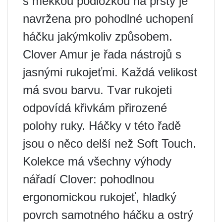
s měkkou podložkou na prsty je
navržena pro pohodlné uchopení
háčku jakýmkoliv způsobem.
Clover Amur je řada nástrojů s
jasnými rukojeťmi. Každá velikost
má svou barvu. Tvar rukojeti
odpovídá křivkám přirozené
polohy ruky. Háčky v této řadě
jsou o něco delší než Soft Touch.
Kolekce má všechny výhody
nářadí Clover: pohodlnou
ergonomickou rukojeť, hladký
povrch samotného háčku a ostrý