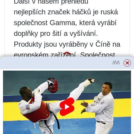
Další v našem přehledu
nejlepších značek háčků je ruská
společnost Gamma, která vyrábí
doplňky pro šití a vyšívání.
Produkty jsou vyráběny v Číně na
evropském zařízení. Společnost
má velký sortiment sérií háčků
vyrobených z různých materiálů:
bambus, hliník s teflonovým
povlakem, plast, ocel s
eloxovaným povlakem. Existuje
široká škála nástrojů podle typu:
s rukojetí a bez rukojeti,