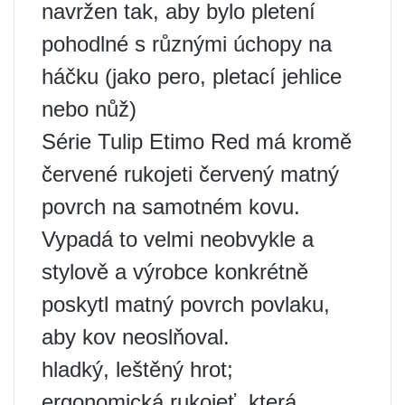
navržen tak, aby bylo pletení
pohodlné s různými úchopy na
háčku (jako pero, pletací jehlice
nebo nůž)
Série Tulip Etimo Red má kromě
červené rukojeti červený matný
povrch na samotném kovu.
Vypadá to velmi neobvykle a
stylově a výrobce konkrétně
poskytl matný povrch povlaku,
aby kov neoslňoval.
hladký, leštěný hrot;
ergonomická rukojeť, která