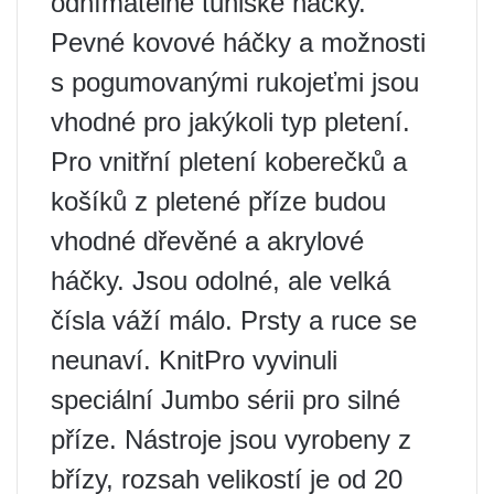
odnímatelné tuniské háčky.
Pevné kovové háčky a možnosti
s pogumovanými rukojeťmi jsou
vhodné pro jakýkoli typ pletení.
Pro vnitřní pletení koberečků a
košíků z pletené příze budou
vhodné dřevěné a akrylové
háčky. Jsou odolné, ale velká
čísla váží málo. Prsty a ruce se
neunaví. KnitPro vyvinuli
speciální Jumbo sérii pro silné
příze. Nástroje jsou vyrobeny z
břízy, rozsah velikostí je od 20