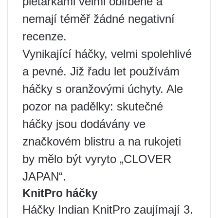
pletařkami velmi oblíbené a
nemají téměř žádné negativní
recenze.
Vynikající háčky, velmi spolehlivé
a pevné. Již řadu let používám
háčky s oranžovými úchyty. Ale
pozor na padělky: skutečné
háčky jsou dodávány ve
značkovém blistru a na rukojeti
by mělo být vyryto „CLOVER
JAPAN“.
KnitPro háčky
Háčky Indian KnitPro zaujímají 3.