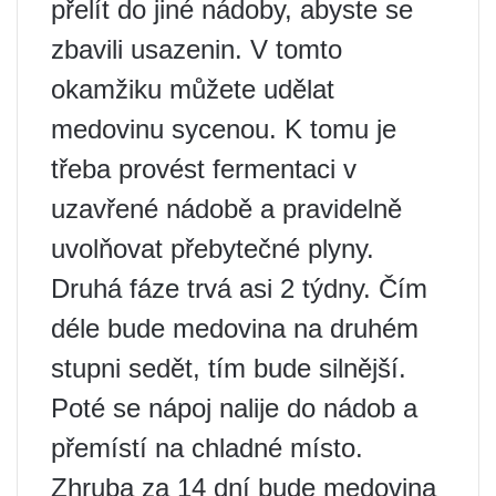
přelít do jiné nádoby, abyste se
zbavili usazenin. V tomto
okamžiku můžete udělat
medovinu sycenou. K tomu je
třeba provést fermentaci v
uzavřené nádobě a pravidelně
uvolňovat přebytečné plyny.
Druhá fáze trvá asi 2 týdny. Čím
déle bude medovina na druhém
stupni sedět, tím bude silnější.
Poté se nápoj nalije do nádob a
přemístí na chladné místo.
Zhruba za 14 dní bude medovina