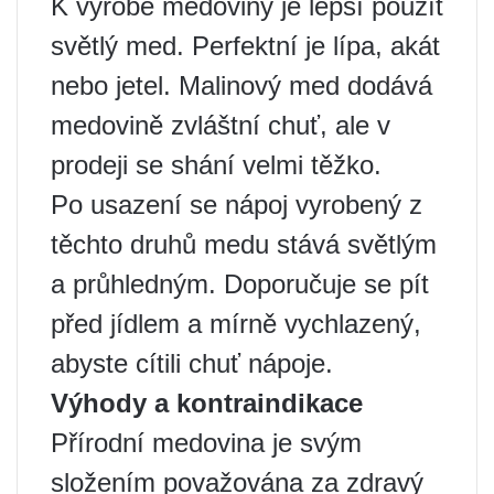
K výrobě medoviny je lepší použít
světlý med. Perfektní je lípa, akát
nebo jetel. Malinový med dodává
medovině zvláštní chuť, ale v
prodeji se shání velmi těžko.
Po usazení se nápoj vyrobený z
těchto druhů medu stává světlým
a průhledným. Doporučuje se pít
před jídlem a mírně vychlazený,
abyste cítili chuť nápoje.
Výhody a kontraindikace
Přírodní medovina je svým
složením považována za zdravý