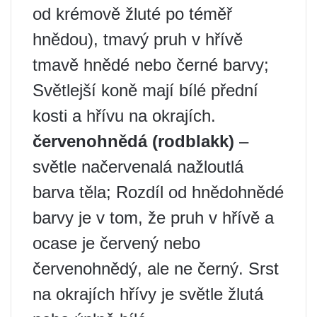
od krémově žluté po téměř
hnědou), tmavý pruh v hřívě
tmavě hnědé nebo černé barvy;
Světlejší koně mají bílé přední
kosti a hřívu na okrajích.
červenohnědá (rodblakk)
–
světle načervenalá nažloutlá
barva těla; Rozdíl od hnědohnědé
barvy je v tom, že pruh v hřívě a
ocase je červený nebo
červenohnědý, ale ne černý. Srst
na okrajích hřívy je světle žlutá