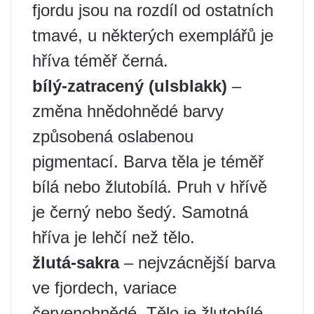
fjordu jsou na rozdíl od ostatních
tmavé, u některých exemplářů je
hříva téměř černá.
bílý-zatracený (ulsblakk)
–
změna hnědohnědé barvy
způsobená oslabenou
pigmentací. Barva těla je téměř
bílá nebo žlutobílá. Pruh v hřívě
je černý nebo šedý. Samotná
hříva je lehčí než tělo.
žlutá-sakra
– nejvzácnější barva
ve fjordech, variace
červenohnědé. Tělo je žlutobílé,