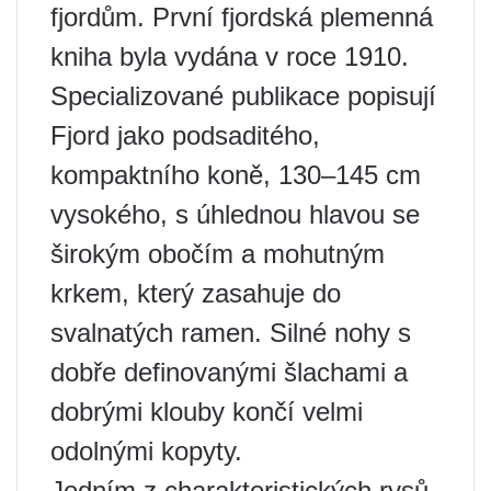
fjordům. První fjordská plemenná
kniha byla vydána v roce 1910.
Specializované publikace popisují
Fjord jako podsaditého,
kompaktního koně, 130–145 cm
vysokého, s úhlednou hlavou se
širokým obočím a mohutným
krkem, který zasahuje do
svalnatých ramen. Silné nohy s
dobře definovanými šlachami a
dobrými klouby končí velmi
odolnými kopyty.
Jedním z charakteristických rysů