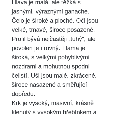
Hlava je malá, ale těžká s
jasnými, výraznými ganache.
Čelo je široké a ploché. Oči jsou
velké, tmavé, široce posazené.
Profil bývá nejčastěji „tuhý“, ale
povolen je i rovný. Tlama je
široká, s velkými pohyblivými
nozdrami a mohutnou spodní
čelistí. Uši jsou malé, zkrácené,
široce nasazené a směřující
dopředu.
Krk je vysoký, masivní, krásně
klenutý s vysokým hřebínkem a