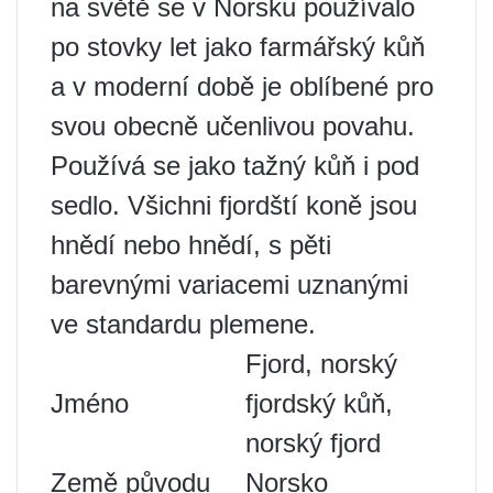
na světě se v Norsku používalo
po stovky let jako farmářský kůň
a v moderní době je oblíbené pro
svou obecně učenlivou povahu.
Používá se jako tažný kůň i pod
sedlo. Všichni fjordští koně jsou
hnědí nebo hnědí, s pěti
barevnými variacemi uznanými
ve standardu plemene.
Fjord, norský
Jméno
fjordský kůň,
norský fjord
Země původu
Norsko