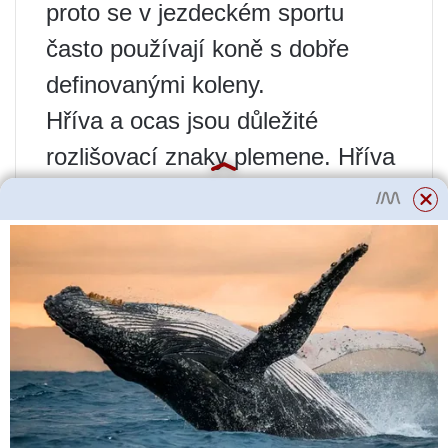
proto se v jezdeckém sportu
často používají koně s dobře
definovanými koleny.
Hříva a ocas jsou důležité
rozlišovací znaky plemene. Hříva
je hustá a dvoubarevná:
uprostřed tmavá, na okrajích bílá.
Ofina je dlouhá, zakrývá polovinu
nebo 2/3 hlavy. Pro zdůraznění
krásné křivky krku je hříva
zastřižena. Ocas je dlouhý,
huňatý, o tón světlejší než hlavní
barva s typickým stříbrným