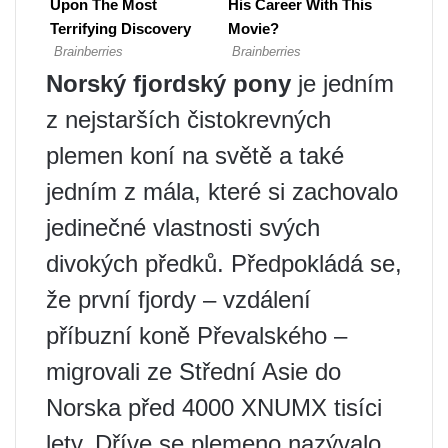
Norský fjordský pony
je jedním
z nejstarších čistokrevných
plemen koní na světě a také
jedním z mála, které si zachovalo
jedinečné vlastnosti svých
divokých předků. Předpokládá se,
že první fjordy – vzdálení
příbuzní koně Převalského –
migrovali ze Střední Asie do
Norska před 4000 XNUMX tisíci
lety. Dříve se plemeno nazývalo