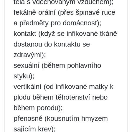
těla s vdechovaným vzduchem);
fekálně-orální (přes špinavé ruce
a předměty pro domácnost);
kontakt (když se infikované tkáně
dostanou do kontaktu se
zdravými);
sexuální (během pohlavního
styku);
vertikální (od infikované matky k
plodu během těhotenství nebo
během porodu);
přenosné (kousnutím hmyzem
sajícím krev);