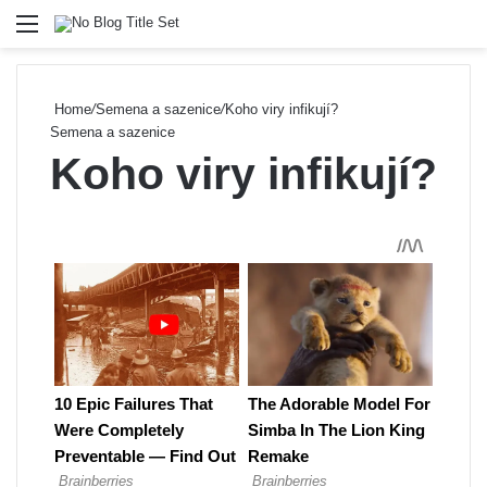
Menu
Se
Home
/
Semena a sazenice
/
Koho viry infikují?
Semena a sazenice
Koho viry infikují?