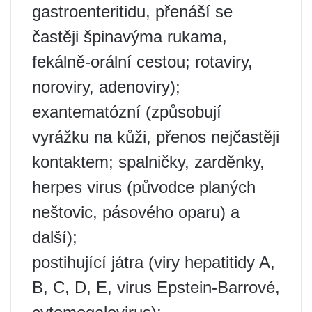
gastroenteritidu, přenáší se
častěji špinavýma rukama,
fekálně-orální cestou; rotaviry,
noroviry, adenoviry);
exantematózní (způsobují
vyrážku na kůži, přenos nejčastěji
kontaktem; spalničky, zarděnky,
herpes virus (původce planých
neštovic, pásového oparu) a
další);
postihující játra (viry hepatitidy A,
B, C, D, E, virus Epstein-Barrové,