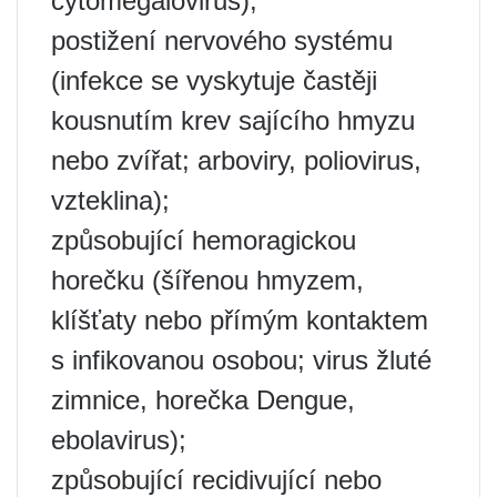
cytomegalovirus);
postižení nervového systému
(infekce se vyskytuje častěji
kousnutím krev sajícího hmyzu
nebo zvířat; arboviry, poliovirus,
vzteklina);
způsobující hemoragickou
horečku (šířenou hmyzem,
klíšťaty nebo přímým kontaktem
s infikovanou osobou; virus žluté
zimnice, horečka Dengue,
ebolavirus);
způsobující recidivující nebo