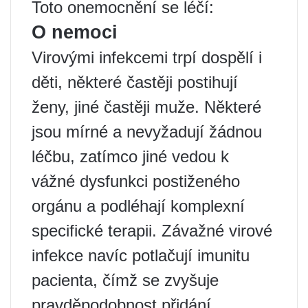
Toto onemocnění se léčí:
O nemoci
Virovými infekcemi trpí dospělí i
děti, některé častěji postihují
ženy, jiné častěji muže. Některé
jsou mírné a nevyžadují žádnou
léčbu, zatímco jiné vedou k
vážné dysfunkci postiženého
orgánu a podléhají komplexní
specifické terapii. Závažné virové
infekce navíc potlačují imunitu
pacienta, čímž se zvyšuje
pravděpodobnost přidání