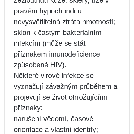
zežloutnutí kůže, skléry, tíže v
pravém hypochondriu;
nevysvětlitelná ztráta hmotnosti;
sklon k častým bakteriálním
infekcím (může se stát
příznakem imunodeficience
způsobené HIV).
Některé virové infekce se
vyznačují závažným průběhem a
projevují se život ohrožujícími
příznaky:
narušení vědomí, časové
orientace a vlastní identity;