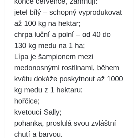
konce července, zahrnují:
jetel bílý – schopný vyprodukovat
až 100 kg na hektar;
chrpa luční a polní – od 40 do
130 kg medu na 1 ha;
Lípa je šampionem mezi
medonosnými rostlinami, během
květu dokáže poskytnout až 1000
kg medu z 1 hektaru;
hořčice;
kvetoucí Sally;
pohanka, proslulá svou zvláštní
chutí a barvou.