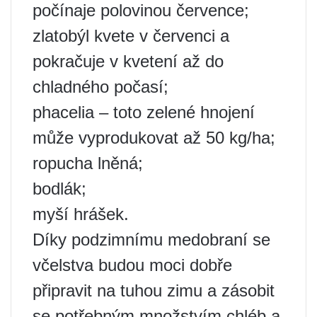
počínaje polovinou července;
zlatobýl kvete v červenci a
pokračuje v kvetení až do
chladného počasí;
phacelia – toto zelené hnojení
může vyprodukovat až 50 kg/ha;
ropucha lněná;
bodlák;
myší hrášek.
Díky podzimnímu medobraní se
včelstva budou moci dobře
připravit na tuhou zimu a zásobit
se potřebným množstvím chléb a