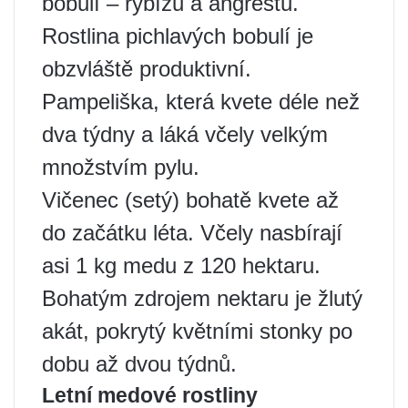
bobulí – rybízu a angreštu.
Rostlina pichlavých bobulí je
obzvláště produktivní.
Pampeliška, která kvete déle než
dva týdny a láká včely velkým
množstvím pylu.
Vičenec (setý) bohatě kvete až
do začátku léta. Včely nasbírají
asi 1 kg medu z 120 hektaru.
Bohatým zdrojem nektaru je žlutý
akát, pokrytý květními stonky po
dobu až dvou týdnů.
Letní medové rostliny