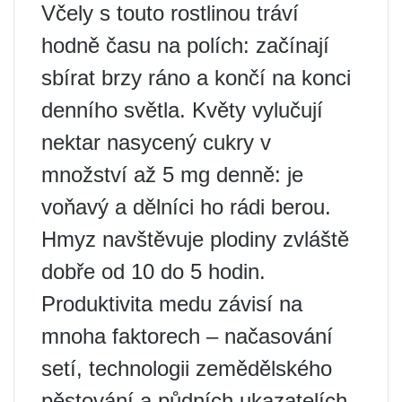
Včely s touto rostlinou tráví
hodně času na polích: začínají
sbírat brzy ráno a končí na konci
denního světla. Květy vylučují
nektar nasycený cukry v
množství až 5 mg denně: je
voňavý a dělníci ho rádi berou.
Hmyz navštěvuje plodiny zvláště
dobře od 10 do 5 hodin.
Produktivita medu závisí na
mnoha faktorech – načasování
setí, technologii zemědělského
pěstování a půdních ukazatelích.