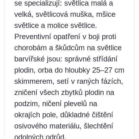
se specializují: světlica malá a
velká, světlicová muška, mšice
světlice a molice světlice.
Preventivní opatření v boji proti
chorobám a škůdcům na světlice
barvířské jsou: správné střídání
plodin, orba do hloubky 25–27 cm
skimmerem, setí v raných fázích,
zničení všech zbytků plodin na
podzim, ničení plevelů na
okrajích pole, důkladné čištění
osivového materiálu, šlechtění
odolných odrůd.