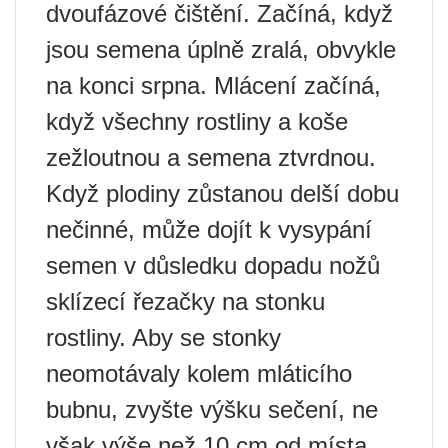
dvoufázové čištění. Začíná, když
jsou semena úplně zralá, obvykle
na konci srpna. Mlácení začíná,
když všechny rostliny a koše
zežloutnou a semena ztvrdnou.
Když plodiny zůstanou delší dobu
nečinné, může dojít k vysypání
semen v důsledku dopadu nožů
sklízecí řezačky na stonku
rostliny. Aby se stonky
neomotávaly kolem mláticího
bubnu, zvyšte výšku sečení, ne
však výše než 10 cm od místa