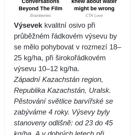
Výsevek
kvalitní osivo při
průběžném řádkovém výsevu by
se mělo pohybovat v rozmezí 18–
25 kg/ha, při širokořádkovém
výsevu 10–12 kg/ha.
Západní Kazachstán region,
Republika Kazachstán, Uralsk.
Pěstování světlice barvířské se
zabýváme 4 roky.
Výsevy byly
stanoveny odlišně: od 23 do 45
kg/ha. A v dobrých letech při