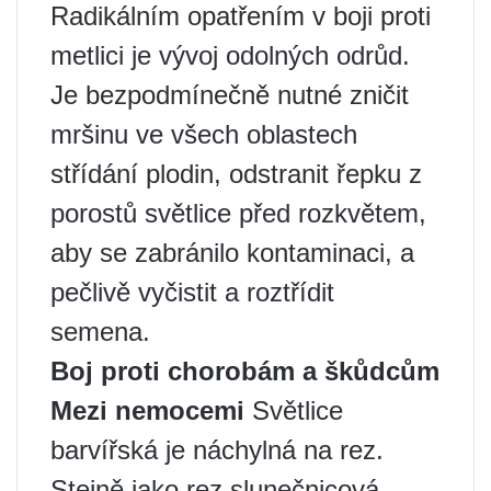
Radikálním opatřením v boji proti
metlici je vývoj odolných odrůd.
Je bezpodmínečně nutné zničit
mršinu ve všech oblastech
střídání plodin, odstranit řepku z
porostů světlice před rozkvětem,
aby se zabránilo kontaminaci, a
pečlivě vyčistit a roztřídit
semena.
Boj proti chorobám a škůdcům
Mezi nemocemi
Světlice
barvířská je náchylná na rez.
Stejně jako rez slunečnicová