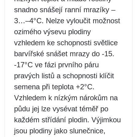
snadno snášejí ranní mrazíky –
3…–4°C. Nelze vyloučit možnost
ozimého výsevu plodiny
vzhledem ke schopnosti světlice
barvířské snášet mrazy do -15.
-17°C ve fázi prvního páru
pravých listů a schopnosti klíčit
semena při teplota +2°C.
Vzhledem k nízkým nárokům na
půdu jej lze vysévat téměř po
každém střídání plodin. Výjimkou
jsou plodiny jako slunečnice,