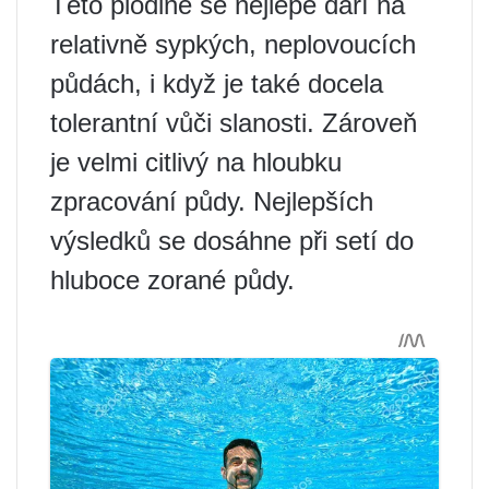
Této plodině se nejlépe daří na
relativně sypkých, neplovoucích
půdách, i když je také docela
tolerantní vůči slanosti. Zároveň
je velmi citlivý na hloubku
zpracování půdy. Nejlepších
výsledků se dosáhne při setí do
hluboce zorané půdy.