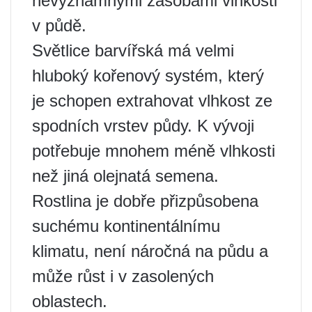
nevýznamnými zásobami vlhkosti
v půdě.
Světlice barvířská má velmi
hluboký kořenový systém, který
je schopen extrahovat vlhkost ze
spodních vrstev půdy. K vývoji
potřebuje mnohem méně vlhkosti
než jiná olejnatá semena.
Rostlina je dobře přizpůsobena
suchému kontinentálnímu
klimatu, není náročná na půdu a
může růst i v zasolených
oblastech.