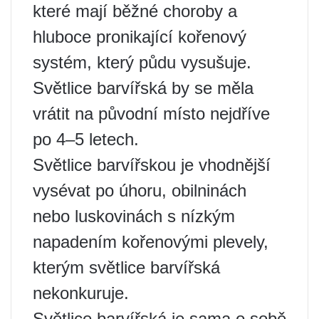
které mají běžné choroby a
hluboce pronikající kořenový
systém, který půdu vysušuje.
Světlice barvířská by se měla
vrátit na původní místo nejdříve
po 4–5 letech.
Světlice barvířskou je vhodnější
vysévat po úhoru, obilninách
nebo luskovinách s nízkým
napadením kořenovými plevely,
kterým světlice barvířská
nekonkuruje.
Světlice barvířská je sama o sobě