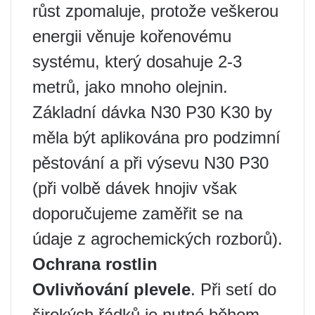
růst zpomaluje, protože veškerou
energii věnuje kořenovému
systému, který dosahuje 2-3
metrů, jako mnoho olejnin.
Základní dávka N30 P30 K30 by
měla být aplikována pro podzimní
pěstování a při výsevu N30 P30
(při volbě dávek hnojiv však
doporučujeme zaměřit se na
údaje z agrochemických rozborů).
Ochrana rostlin
Ovlivňování plevele
. Při setí do
širokých řádků je nutné během