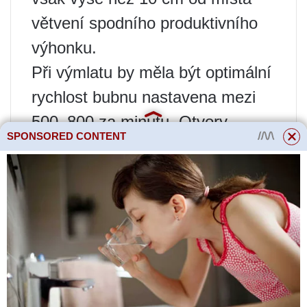
větvení spodního produktivního
výhonku.
Při výmlatu by měla být optimální
rychlost bubnu nastavena mezi
500–800 za minutu. Otvory
SPONSORED CONTENT
horního síta jsou nastaveny na
7–8 mm a spodního na 5–7 mm.