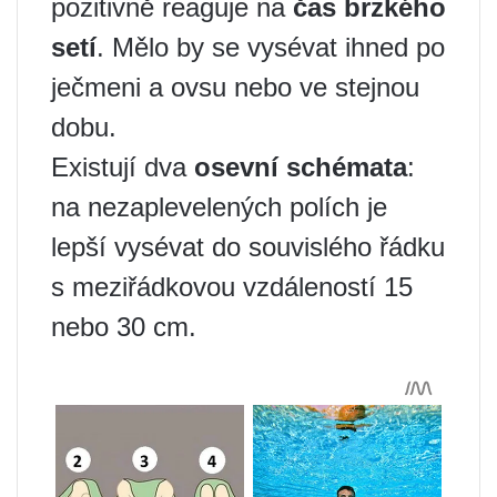
pozitivně reaguje na
čas brzkého
setí
. Mělo by se vysévat ihned po
ječmeni a ovsu nebo ve stejnou
dobu.
Existují dva
osevní schémata
:
na nezaplevelených polích je
lepší vysévat do souvislého řádku
s meziřádkovou vzdáleností 15
nebo 30 cm.