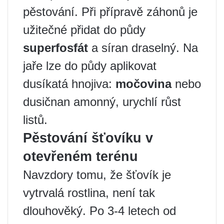
pěstování. Při přípravě záhonů je
užitečné přidat do půdy
superfosfát
a síran draselný. Na
jaře lze do půdy aplikovat
dusíkatá hnojiva:
močovina
nebo
dusičnan amonný, urychlí růst
listů.
Pěstování šťovíku v
otevřeném terénu
Navzdory tomu, že šťovík je
vytrvalá rostlina, není tak
dlouhověký. Po 3-4 letech od