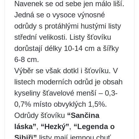
Navenek se od sebe jen málo liší.
Jedná se o vysoce výnosné
odrůdy s protáhlými hustými listy
střední velikosti. Listy šťovíku
dorůstají délky 10-14 cm a šířky
6-8 cm.
Výběr se však dotkl i šťovíku. V
listech moderních odrůd je obsah
kyseliny šťavelové menší – 0,3-
0,7% místo obvyklých 1,5%.
Odrůdy šťovíku
“Sančina
láska”
,
“Hezký”
,
“Legenda o
Sibiři”
listy mají jemnou chuť,