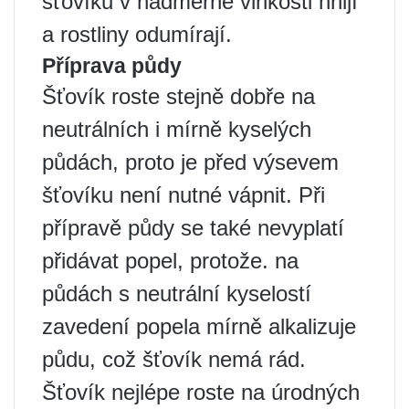
šťovíku v nadměrné vlhkosti hnijí
a rostliny odumírají.
Příprava půdy
Šťovík roste stejně dobře na
neutrálních i mírně kyselých
půdách, proto je před výsevem
šťovíku není nutné vápnit. Při
přípravě půdy se také nevyplatí
přidávat popel, protože. na
půdách s neutrální kyselostí
zavedení popela mírně alkalizuje
půdu, což šťovík nemá rád.
Šťovík nejlépe roste na úrodných