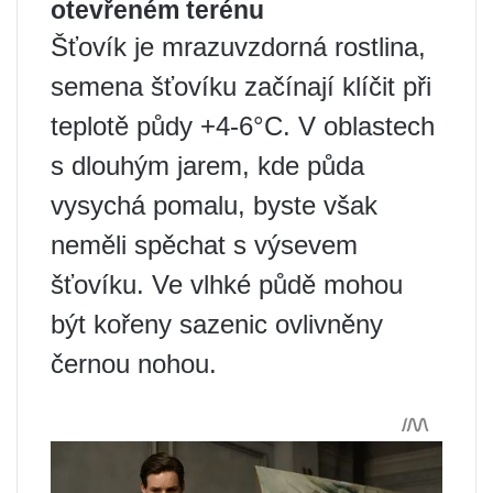
otevřeném terénu
Šťovík je mrazuvzdorná rostlina,
semena šťovíku začínají klíčit při
teplotě půdy +4-6°C. V oblastech
s dlouhým jarem, kde půda
vysychá pomalu, byste však
neměli spěchat s výsevem
šťovíku. Ve vlhké půdě mohou
být kořeny sazenic ovlivněny
černou nohou.