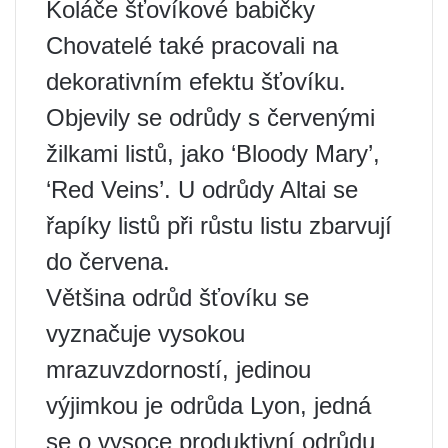
Koláče šťovíkové babičky
Chovatelé také pracovali na
dekorativním efektu šťovíku.
Objevily se odrůdy s červenými
žilkami listů, jako ‘Bloody Mary’,
‘Red Veins’. U odrůdy Altai se
řapíky listů při růstu listu zbarvují
do červena.
Většina odrůd šťovíku se
vyznačuje vysokou
mrazuvzdorností, jedinou
výjimkou je odrůda Lyon, jedná
se o vysoce produktivní odrůdu