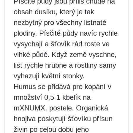
Písčité půdy jsou příliš chudé na
obsah dusíku, který je tak
nezbytný pro všechny listnaté
plodiny. Písčité půdy navíc rychle
vysychají a šťovík rád roste ve
vlhké půdě. Když země vyschne,
list rychle hrubne a rostliny samy
vyhazují květní stonky.
Humus se přidává pro kopání v
množství 0,5-1 kbelík na
mXNUMX. postele. Organická
hnojiva poskytují šťovíku přísun
živin po celou dobu jeho