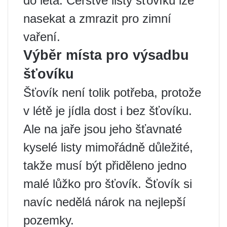
do léta. Čerstvé listy šťovíku lze
nasekat a zmrazit pro zimní
vaření.
Výběr místa pro výsadbu
šťovíku
Šťovík není tolik potřeba, protože
v létě je jídla dost i bez šťovíku.
Ale na jaře jsou jeho šťavnaté
kyselé listy mimořádně důležité,
takže musí být přiděleno jedno
malé lůžko pro šťovík. Šťovík si
navíc nedělá nárok na nejlepší
pozemky.