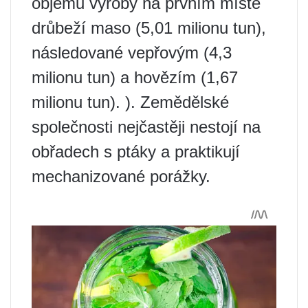
objemu výroby na prvním místě
drůbeží maso (5,01 milionu tun),
následované vepřovým (4,3
milionu tun) a hovězím (1,67
milionu tun). ). Zemědělské
společnosti nejčastěji nestojí na
obřadech s ptáky a praktikují
mechanizované porážky.