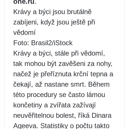
one.ru
.
Krávy a býci jsou brutálně
zabíjeni, když jsou ještě při
vědomí
Foto: Brasil2/iStock
Krávy a býci, stále při vědomí,
tak mohou být zavěšeni za nohy,
načež je přeříznuta krční tepna a
čekají, až nastane smrt. Během
této procedury se často lámou
končetiny a zvířata zažívají
neuvěřitelnou bolest, říká Dinara
Ageeva. Statistiky o počtu takto