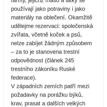
farmy, jejichž maso a látky se
používají jako potraviny i jako
materiály na oblečení. Okamžitě
udělejme rezervaci: společenská
zvířata, včetně koček a psů,
nelze zabíjet žádným způsobem
– za to je stanovena trestní
odpovědnost (článek 245
trestního zákoníku Ruské
federace).
V západních zemích patří mezi
požadavky na porážku býků,
krav, prasat a dalších velkých