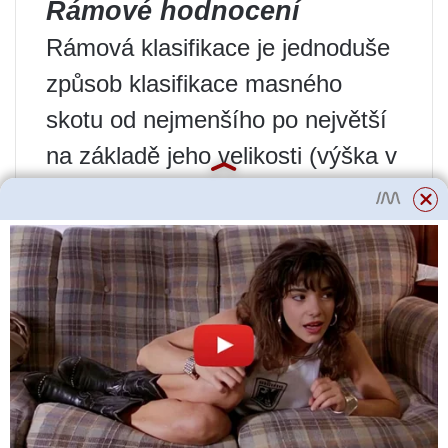
Rámové hodnocení
Rámová klasifikace je jednoduše
způsob klasifikace masného
skotu od nejmenšího po největší
na základě jeho velikosti (výška v
kyčlích). Při hodnocení rámce se
přidělují body na stupnici od 1 do
9, kde 1 je malé zvíře a 9 je velké
zvíře. Každému skóre snímku
odpovídá cílová porážková
hmotnost.
Například 9měsíční kastrovaný
býk s výškou boků 44,3 palce