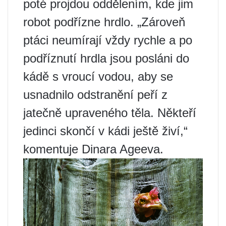
poté projdou oddělením, kde jim
robot podřízne hrdlo. „Zároveň
ptáci neumírají vždy rychle a po
podříznutí hrdla jsou posláni do
kádě s vroucí vodou, aby se
usnadnilo odstranění peří z
jatečně upraveného těla. Někteří
jedinci skončí v kádi ještě živí,“
komentuje Dinara Ageeva.