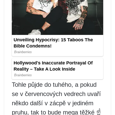
Tohle půjde do tuhého, a pokud
se v červencových vedrech uvaří
někdo další v zácpě v jediném
pruhu, tak to bude mega těžké ☝️