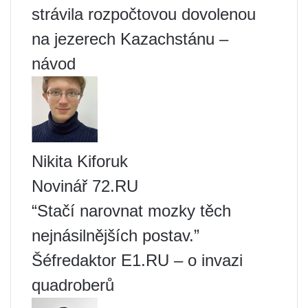
strávila rozpočtovou dovolenou
na jezerech Kazachstánu –
návod
Nikita Kiforuk
Novinář 72.RU
“Stačí narovnat mozky těch
nejnásilnějších postav.”
Šéfredaktor E1.RU – o invazi
quadroberů