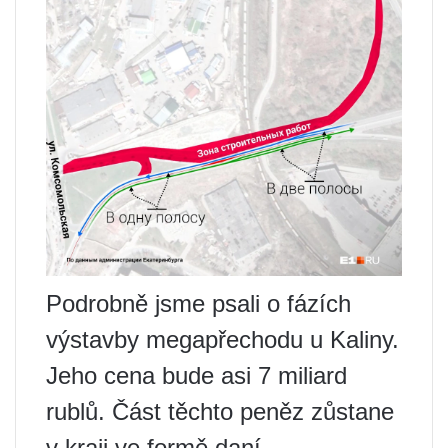
Podrobně jsme psali o fázích
výstavby megapřechodu u Kaliny.
Jeho cena bude asi 7 miliard
rublů. Část těchto peněz zůstane
v kraji ve formě daní.