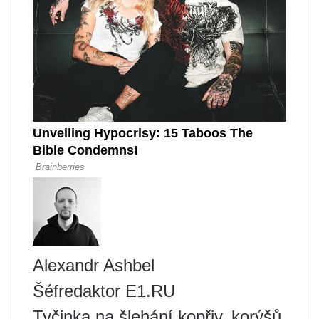
Alexandr Ashbel
Šéfredaktor E1.RU
Tyčinka na šlehání kopřiv, korýšů