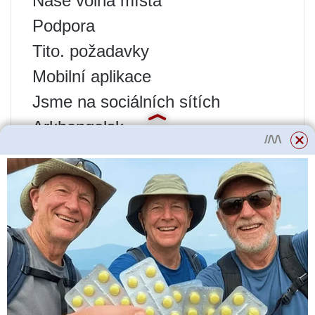
Naše volná místa
Podpora
Tito. požadavky
Mobilní aplikace
Jsme na sociálních sítích
Arkhangelsk
Barnaul
Vladivostok
Volgograd
Voroněž
Jekatěrinburg
Iževsk
Irkutsk