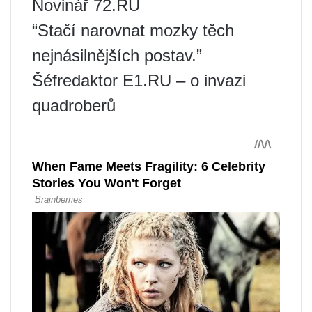
Novinář 72.RU
“Stačí narovnat mozky těch
nejnásilnějších postav.”
Šéfredaktor E1.RU – o invazi
quadroberů