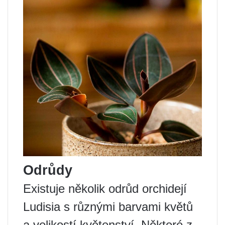
Odrůdy
Existuje několik odrůd orchidejí
Ludisia s různými barvami květů
a velikostí květenství. Některé z