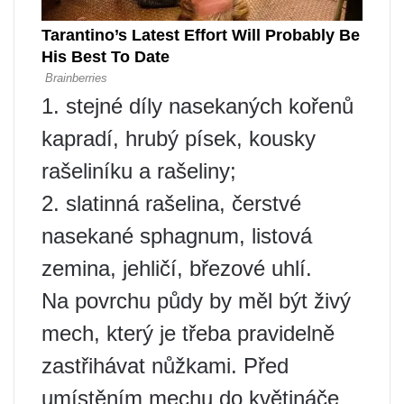
1. stejné díly nasekaných kořenů
kapradí, hrubý písek, kousky
rašeliníku a rašeliny;
2. slatinná rašelina, čerstvé
nasekané sphagnum, listová
zemina, jehličí, březové uhlí.
Na povrchu půdy by měl být živý
mech, který je třeba pravidelně
zastřihávat nůžkami. Před
umístěním mechu do květináče