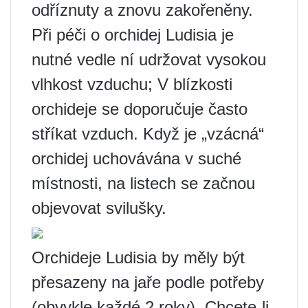
odříznuty a znovu zakořeněny.
Při péči o orchidej Ludisia je
nutné vedle ní udržovat vysokou
vlhkost vzduchu; V blízkosti
orchideje se doporučuje často
stříkat vzduch. Když je „vzácná“
orchidej uchovávána v suché
místnosti, na listech se začnou
objevovat svilušky.
Orchideje Ludisia by měly být
přesazeny na jaře podle potřeby
(obvykle každé 2 roky). Chcete-li