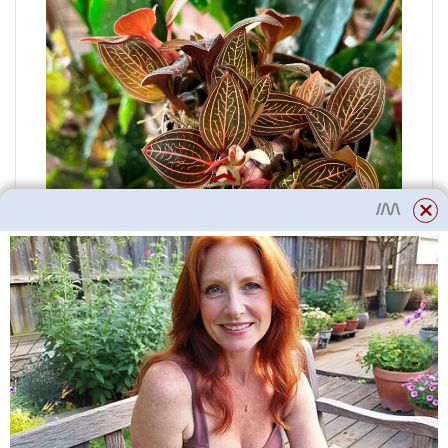
Škůdci
Přestože je orchidej Ludisia
obvykle odolná vůči chorobám a
škůdcům, někdy ji mohou