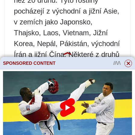
než 20 druhů. Tyto rostliny
pocházejí z východní a jižní Asie,
v zemích jako Japonsko,
Thajsko, Laos, Vietnam, Jižní
Korea, Nepál, Pákistán, východní
Írán a jižní Čína. Některé z druhů
SPONSORED CONTENT
rodu lékořice byly zavlečeny do
Texasu, Severní Karolíny a
dalších států USA, kde některé z
nich dokázaly zakořenit. V
anglicky mluvících zemích je květ
lycoris často nazýván
„hurikánovou lilií“ nebo „spider