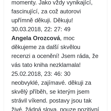
momenty. Jako vždy vynikající,
fascinující, za což autorovi
upřímně děkuji. Děkuju!
30.03.2018, 22: 27: 49
Angela Orozcová
, moc
děkujeme za další skvělou
recenzi a ocenění! Jsem ráda, že
vás tato kniha nezklamala!
25.02.2018, 23: 46: 30
neobvyklé, zajímavé. děkuji za
skvělý příběh, se kterým jsem
strávil víkend. postavy jsou tak
živé. žádná slova. pouze pozitivní