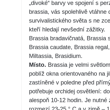
„divoké“ barvy ve spojení s per
brassia, vás spolehlivě vtáhne d
survivalistického světa s ne z
kteří hledají nevšední zážitky.
Brassia bradavičnatá, Brassia s
Brassia caudate, Brassia rega
Miltassia, Brasidium.
Místo.
Brassia je velmi světlomi
poblíž okna orientovaného na j
zastíněné v poledne před přím
potřebuje orchidej osvětlení: d
alespoň 10-12 hodin. Je nutné z
rozmezí 23-25 ​​° C a v zimě – 