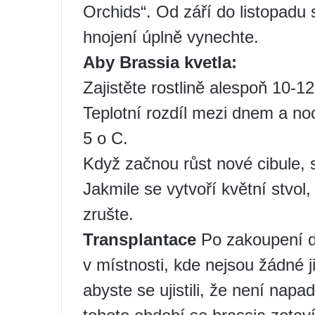
Orchids“. Od září do listopadu 
hnojení úplně vynechte.
Aby Brassia kvetla:
Zajistěte rostlině alespoň 10-1
Teplotní rozdíl mezi dnem a noc
5 o C.
Když začnou růst nové cibule, s
Jakmile se vytvoří květní stvol
zrušte.
Transplantace
Po zakoupení de
v místnosti, kde nejsou žádné ji
abyste se ujistili, že není na