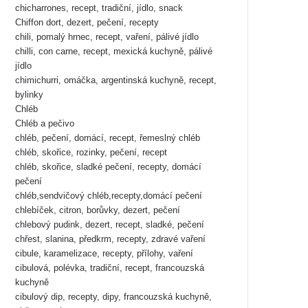
chicharrones, recept, tradiční, jídlo, snack
Chiffon dort, dezert, pečení, recepty
chili, pomalý hrnec, recept, vaření, pálivé jídlo
chilli, con carne, recept, mexická kuchyně, pálivé
jídlo
chimichurri, omáčka, argentinská kuchyně, recept,
bylinky
Chléb
Chléb a pečivo
chléb, pečení, domácí, recept, řemeslný chléb
chléb, skořice, rozinky, pečení, recept
chléb, skořice, sladké pečení, recepty, domácí
pečení
chléb,sendvičový chléb,recepty,domácí pečení
chlebíček, citron, borůvky, dezert, pečení
chlebový pudink, dezert, recept, sladké, pečení
chřest, slanina, předkrm, recepty, zdravé vaření
cibule, karamelizace, recepty, přílohy, vaření
cibulová, polévka, tradiční, recept, francouzská
kuchyně
cibulový dip, recepty, dipy, francouzská kuchyně,