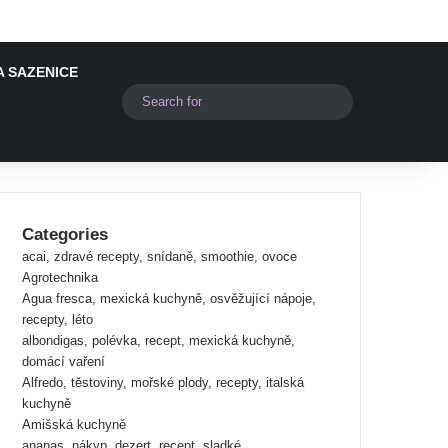
A SAZENICE
Switch skin
Search
for
Categories
acai, zdravé recepty, snídaně, smoothie, ovoce
Agrotechnika
Agua fresca, mexická kuchyně, osvěžující nápoje,
recepty, léto
albondigas, polévka, recept, mexická kuchyně,
domácí vaření
Alfredo, těstoviny, mořské plody, recepty, italská
kuchyně
Amišská kuchyně
ananas, nákyp, dezert, recept, sladké