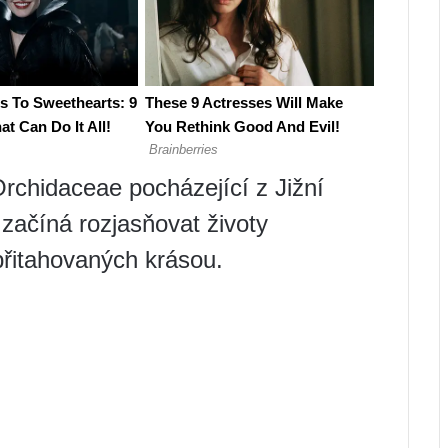
Orchidaceae pocházející z Jižní
 začíná rozjasňovat životy
přitahovaných krásou.