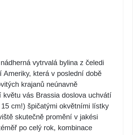
 nádherná vytrvalá bylina z čeledi
í Ameriky, která v poslední době
ovitých krajanů neúnavně
 květu vás Brassia doslova uchvátí
15 cm!) špičatými okvětními lístky
viště skutečně promění v jakési
 téměř po celý rok, kombinace