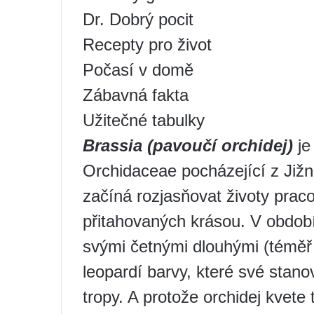
Dr. Dobrý pocit
Recepty pro život
Počasí v domě
Zábavná fakta
Užitečné tabulky
Brassia
(pavoučí orchidej)
je
Orchidaceae pocházející z Jižn
začíná rozjasňovat životy prac
přitahovaných krásou. V období
svými četnými dlouhými (téměř 
leopardí barvy, které své stano
tropy. A protože orchidej kvete