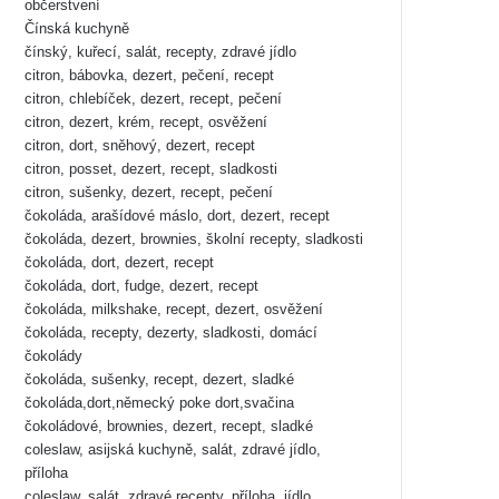
občerstvení
Čínská kuchyně
čínský, kuřecí, salát, recepty, zdravé jídlo
citron, bábovka, dezert, pečení, recept
citron, chlebíček, dezert, recept, pečení
citron, dezert, krém, recept, osvěžení
citron, dort, sněhový, dezert, recept
citron, posset, dezert, recept, sladkosti
citron, sušenky, dezert, recept, pečení
čokoláda, arašídové máslo, dort, dezert, recept
čokoláda, dezert, brownies, školní recepty, sladkosti
čokoláda, dort, dezert, recept
čokoláda, dort, fudge, dezert, recept
čokoláda, milkshake, recept, dezert, osvěžení
čokoláda, recepty, dezerty, sladkosti, domácí
čokolády
čokoláda, sušenky, recept, dezert, sladké
čokoláda,dort,německý poke dort,svačina
čokoládové, brownies, dezert, recept, sladké
coleslaw, asijská kuchyně, salát, zdravé jídlo,
příloha
coleslaw, salát, zdravé recepty, příloha, jídlo