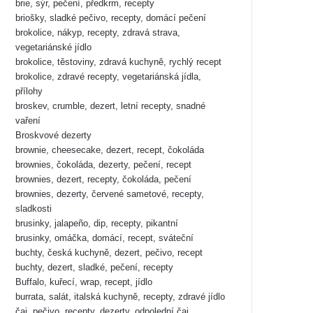
brie, sýr, pečení, předkrm, recepty
briošky, sladké pečivo, recepty, domácí pečení
brokolice, nákyp, recepty, zdravá strava,
vegetariánské jídlo
brokolice, těstoviny, zdravá kuchyně, rychlý recept
brokolice, zdravé recepty, vegetariánská jídla,
přílohy
broskev, crumble, dezert, letní recepty, snadné
vaření
Broskvové dezerty
brownie, cheesecake, dezert, recept, čokoláda
brownies, čokoláda, dezerty, pečení, recept
brownies, dezert, recepty, čokoláda, pečení
brownies, dezerty, červené sametové, recepty,
sladkosti
brusinky, jalapeño, dip, recepty, pikantní
brusinky, omáčka, domácí, recept, sváteční
buchty, česká kuchyně, dezert, pečivo, recept
buchty, dezert, sladké, pečení, recepty
Buffalo, kuřecí, wrap, recept, jídlo
burrata, salát, italská kuchyně, recepty, zdravé jídlo
čaj, pečivo, recepty, dezerty, odpolední čaj