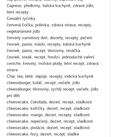
Caprese, předkrmy, italská kuchyně, zdravé jídlo,
letní recepty
Cereální tyčinky
červená čočka, polévka, zdravá strava, recepty,
vegetariánské jídlo
červený sametový dort, dezerty, recepty, pečení
česnek, pasta, máslo, recepty, italská kuchyně
česnek, pasta, recept, těstoviny, omáčka
česnek, steak, recept, hovězí, jednoduché vaření
ceviche, krevety, mořské plody, letní recept, zdravá
strava
Chai, tea, latté, nápoje, recepty, indická kuchyně
cheeseburger, koláč, recept, večeře, jídlo
cheeseburger, těstoviny, rychlý recept, večeře, jídlo
pro děti
cheesecake, čokoláda, dezert, recept, sladkosti
cheesecake, košíčky, dezert, recept, sladkosti
cheesecake, mango, dezert, recepty, sladkosti
cheesecake, nepečený, dezert, recept, sladkosti
cheesecake, pistácie, dezert, recept, sladkosti
cheesecake, řezy, dezert, recept, sladké