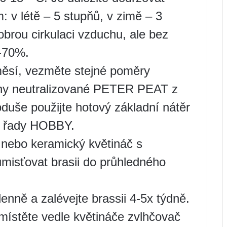
m: v létě – 5 stupňů, v zimě – 3
obrou cirkulaci vzduchu, ale bez
0-70%.
měsí, vezměte stejné poměry
liny neutralizované PETER PEAT z
duše použijte hotový základní nátěr
z řady HOBBY.
 nebo keramický květináč s
umisťovat brasii do průhledného
denně a zalévejte brassii 4-5x týdně.
místěte vedle květináče zvlhčovač