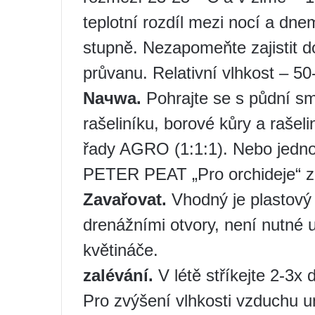
teplotní rozdíl mezi nocí a dne
stupně. Nezapomeňte zajistit d
průvanu. Relativní vlhkost – 5
Na
ч
wa.
Pohrajte se s půdní s
rašeliníku, borové kůry a raše
řady AGRO (1:1:1). Nebo jedno
PETER PEAT „Pro orchideje“ 
Zavařovat
.
Vhodný je plastový
drenážními otvory, není nutné 
květináče.
zalévání
.
V létě stříkejte 2-3x 
Pro zvýšení vlhkosti vzduchu u