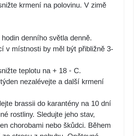
snižte krmení na polovinu. V zimě
2 hodin denního světla denně.
í v místnosti by měl být přibližně 3-
nižte teplotu na + 18 ◦ C.
, týden nezalévejte a další krmení
jte brassii do karantény na 10 dní
né rostliny. Sledujte jeho stav,
paden chorobami nebo škůdci. Během