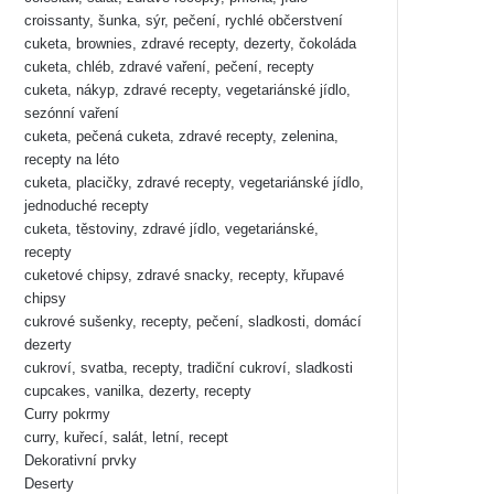
croissanty, šunka, sýr, pečení, rychlé občerstvení
cuketa, brownies, zdravé recepty, dezerty, čokoláda
cuketa, chléb, zdravé vaření, pečení, recepty
cuketa, nákyp, zdravé recepty, vegetariánské jídlo,
sezónní vaření
cuketa, pečená cuketa, zdravé recepty, zelenina,
recepty na léto
cuketa, placičky, zdravé recepty, vegetariánské jídlo,
jednoduché recepty
cuketa, těstoviny, zdravé jídlo, vegetariánské,
recepty
cuketové chipsy, zdravé snacky, recepty, křupavé
chipsy
cukrové sušenky, recepty, pečení, sladkosti, domácí
dezerty
cukroví, svatba, recepty, tradiční cukroví, sladkosti
cupcakes, vanilka, dezerty, recepty
Curry pokrmy
curry, kuřecí, salát, letní, recept
Dekorativní prvky
Deserty