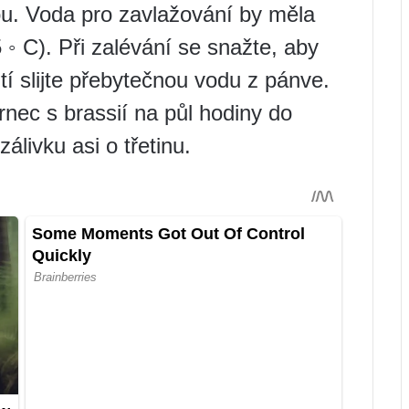
u. Voda pro zavlažování by měla
◦ C). Při zalévání se snažte, aby
tí slijte přebytečnou vodu z pánve.
rnec s brassií na půl hodiny do
livku asi o třetinu.