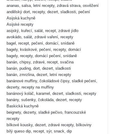
ananas, salsa, letní recepty, zdravá strava, osvěžení
andělský dort, recepty, dezert, sladkosti, pečení
Asijská kuchyně
Asijské recepty
asijský, kuřecí, salát, recept, zdravé jídlo
avokádo, salát, zdravé vaření, recepty
bagel, recept, pečení, domácí, snídaně
bagely, kváskové, pečení, recepty, domácí
bagely, recepty, domácí pečení, snídaně
banán, chipsy, zdravé, recept, svačina
banán, puding, dort, dezert, sladkosti
banán, zmrzlina, dezert, letní recepty
banánové muffiny, čokoládové čipsy, sladké pečení,
dezerty, recepty na muffiny
banánový koláč, karamel, dezert, sladkosti, recepty
banány, sušenky, čokoláda, dezert, recepty
Baskická kuchyně
beignety, dezerty, sladké pečivo, francouzské
recepty
bílkové kousky, dezert, zdravé recepty, bílkoviny
bílý queso dip, recept, sýr, snack, dip