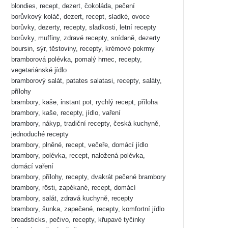
blondies, recept, dezert, čokoláda, pečení
borůvkový koláč, dezert, recept, sladké, ovoce
borůvky, dezerty, recepty, sladkosti, letní recepty
borůvky, muffiny, zdravé recepty, snídaně, dezerty
boursin, sýr, těstoviny, recepty, krémové pokrmy
bramborová polévka, pomalý hrnec, recepty,
vegetariánské jídlo
bramborový salát, patates salatasi, recepty, saláty,
přílohy
brambory, kaše, instant pot, rychlý recept, příloha
brambory, kaše, recepty, jídlo, vaření
brambory, nákyp, tradiční recepty, česká kuchyně,
jednoduché recepty
brambory, plněné, recept, večeře, domácí jídlo
brambory, polévka, recept, naložená polévka,
domácí vaření
brambory, přílohy, recepty, dvakrát pečené brambory
brambory, rösti, zapékané, recept, domácí
brambory, salát, zdravá kuchyně, recepty
brambory, šunka, zapečené, recepty, komfortní jídlo
breadsticks, pečivo, recepty, křupavé tyčinky