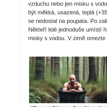
vzduchu nebo jen misku s vodo
být měkká, usazená, teplá (+35 
se nedostal na poupata. Po zali
Někteří lidé jednoduše umístí h
misky s vodou. V zimě omezte zá