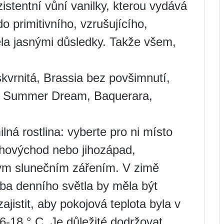
zistentní vůní vanilky, kterou vydává
o primitivního, vzrušujícího,
cela jasnými důsledky. Takže všem,
kvrnitá, Brassia bez povšimnutí,
l, Summer Dream, Baquerara,
lná rostlina: vyberte pro ni místo
ihovýchod nebo jihozápad,
ým slunečním zářením. V zimě
oba denního světla by měla být
ajistit, aby pokojová teplota byla v
16-18 ° C. Je důležité dodržovat