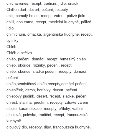
chicharrones, recept, tradiční, jídlo, snack
Chiffon dort, dezert, pečení, recepty
chili, pomalý hrnec, recept, vaření, pálivé jídlo
chilli, con carne, recept, mexická kuchyně, pálivé
jídlo
chimichurri, omáčka, argentinská kuchyně, recept,
bylinky
Chléb
Chléb a pečivo
chléb, pečení, domácí, recept, řemeslný chléb
chléb, skořice, rozinky, pečení, recept
chléb, skořice, sladké pečení, recepty, domácí
pečení
chléb,sendvičový chléb,recepty,domácí pečení
chlebíček, citron, borůvky, dezert, pečení
chlebový pudink, dezert, recept, sladké, pečení
chřest, slanina, předkrm, recepty, zdravé vaření
cibule, karamelizace, recepty, přílohy, vaření
cibulová, polévka, tradiční, recept, francouzská
kuchyně
cibulový dip, recepty, dipy, francouzská kuchyně,