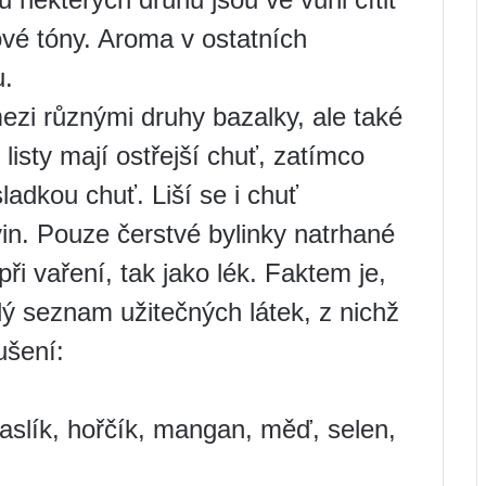
ové tóny. Aroma v ostatních
u.
ezi různými druhy bazalky, ale také
é listy mají ostřejší chuť, zatímco
ladkou chuť. Liší se i chuť
in. Pouze čerstvé bylinky natrhané
ři vaření, tak jako lék. Faktem je,
lý seznam užitečných látek, z nichž
ušení:
raslík, hořčík, mangan, měď, selen,