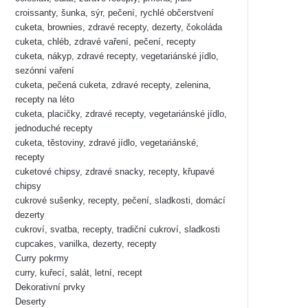
croissanty, šunka, sýr, pečení, rychlé občerstvení
cuketa, brownies, zdravé recepty, dezerty, čokoláda
cuketa, chléb, zdravé vaření, pečení, recepty
cuketa, nákyp, zdravé recepty, vegetariánské jídlo,
sezónní vaření
cuketa, pečená cuketa, zdravé recepty, zelenina,
recepty na léto
cuketa, placičky, zdravé recepty, vegetariánské jídlo,
jednoduché recepty
cuketa, těstoviny, zdravé jídlo, vegetariánské,
recepty
cuketové chipsy, zdravé snacky, recepty, křupavé
chipsy
cukrové sušenky, recepty, pečení, sladkosti, domácí
dezerty
cukroví, svatba, recepty, tradiční cukroví, sladkosti
cupcakes, vanilka, dezerty, recepty
Curry pokrmy
curry, kuřecí, salát, letní, recept
Dekorativní prvky
Deserty