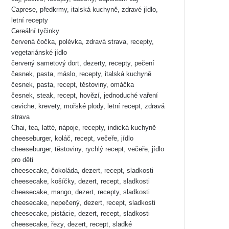
Caprese, předkrmy, italská kuchyně, zdravé jídlo,
letní recepty
Cereální tyčinky
červená čočka, polévka, zdravá strava, recepty,
vegetariánské jídlo
červený sametový dort, dezerty, recepty, pečení
česnek, pasta, máslo, recepty, italská kuchyně
česnek, pasta, recept, těstoviny, omáčka
česnek, steak, recept, hovězí, jednoduché vaření
ceviche, krevety, mořské plody, letní recept, zdravá
strava
Chai, tea, latté, nápoje, recepty, indická kuchyně
cheeseburger, koláč, recept, večeře, jídlo
cheeseburger, těstoviny, rychlý recept, večeře, jídlo
pro děti
cheesecake, čokoláda, dezert, recept, sladkosti
cheesecake, košíčky, dezert, recept, sladkosti
cheesecake, mango, dezert, recepty, sladkosti
cheesecake, nepečený, dezert, recept, sladkosti
cheesecake, pistácie, dezert, recept, sladkosti
cheesecake, řezy, dezert, recept, sladké