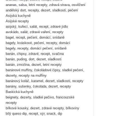
ananas, salsa, letní recepty, zdravá strava, osvěžení
andělský dort, recepty, dezert, sladkosti, pečení
Asijská kuchyně
Asijské recepty
asijský, kuřecí, salát, recept, zdravé jídlo
avokádo, salát, zdravé vaření, recepty
bagel, recept, pečení, domácí, snídaně
bagely, kváskové, pečení, recepty, domácí
bagely, recepty, domácí pečení, snídaně
banán, chipsy, zdravé, recept, svačina
banán, puding, dort, dezert, sladkosti
banán, zmrzlina, dezert, letní recepty
banánové muffiny, čokoládové čipsy, sladké pečení,
dezerty, recepty na muffiny
banánový koláč, karamel, dezert, sladkosti, recepty
banány, sušenky, čokoláda, dezert, recepty
Baskická kuchyně
beignety, dezerty, sladké pečivo, francouzské
recepty
bílkové kousky, dezert, zdravé recepty, bílkoviny
bílý queso dip, recept, sýr, snack, dip