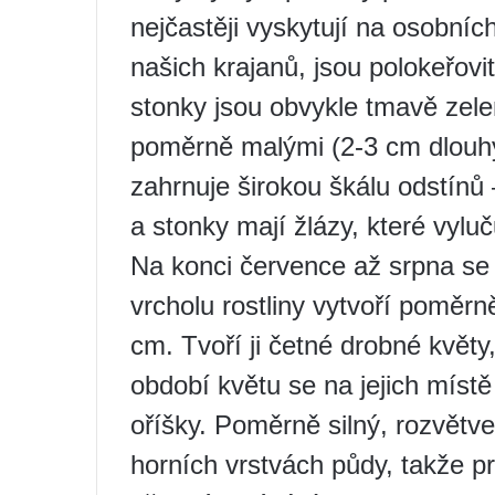
nejčastěji vyskytují na osobní
našich krajanů, jsou polokeřovi
stonky jsou obvykle tmavě zel
poměrně malými (2-3 cm dlouhým
zahrnuje širokou škálu odstínů 
a stonky mají žlázy, které vyluču
Na konci července až srpna se v
vrcholu rostliny vytvoří poměrn
cm. Tvoří ji četné drobné květy
období květu se na jejich místě
oříšky. Poměrně silný, rozvětv
horních vrstvách půdy, takže pr