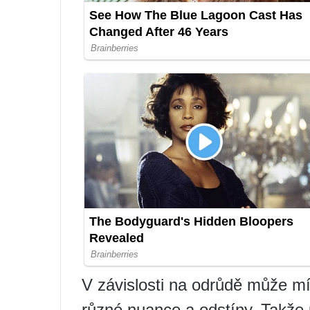
V závislosti na odrůdě může mít
různé nuance a odstíny. Takže u