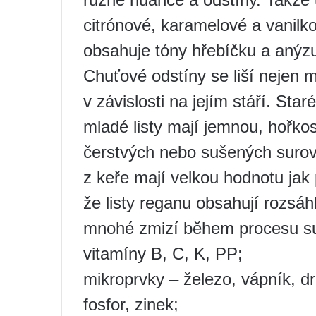
citrónové, karamelové a vanilk
obsahuje tóny hřebíčku a anýz
Chuťové odstíny se liší nejen m
v závislosti na jejím stáří. Star
mladé listy mají jemnou, hořkos
čerstvých nebo sušených surov
z keře mají velkou hodnotu jak p
že listy reganu obsahují rozsáh
mnohé zmizí během procesu s
vitamíny B, C, K, PP;
mikroprvky – železo, vápník, d
fosfor, zinek;