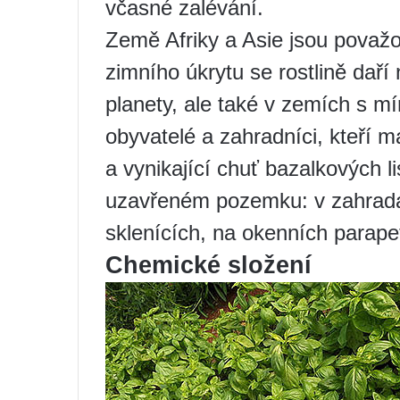
včasné zalévání.
Země Afriky a Asie jsou považo
zimního úkrytu se rostlině daří 
planety, ale také v zemích s mí
obyvatelé a zahradníci, kteří m
a vynikající chuť bazalkových li
uzavřeném pozemku: v zahradá
sklenících, na okenních parape
Chemické složení