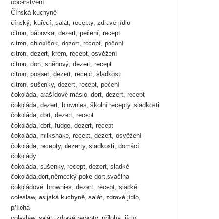
občerstvení
Čínská kuchyně
čínský, kuřecí, salát, recepty, zdravé jídlo
citron, bábovka, dezert, pečení, recept
citron, chlebíček, dezert, recept, pečení
citron, dezert, krém, recept, osvěžení
citron, dort, sněhový, dezert, recept
citron, posset, dezert, recept, sladkosti
citron, sušenky, dezert, recept, pečení
čokoláda, arašídové máslo, dort, dezert, recept
čokoláda, dezert, brownies, školní recepty, sladkosti
čokoláda, dort, dezert, recept
čokoláda, dort, fudge, dezert, recept
čokoláda, milkshake, recept, dezert, osvěžení
čokoláda, recepty, dezerty, sladkosti, domácí
čokolády
čokoláda, sušenky, recept, dezert, sladké
čokoláda,dort,německý poke dort,svačina
čokoládové, brownies, dezert, recept, sladké
coleslaw, asijská kuchyně, salát, zdravé jídlo,
příloha
coleslaw, salát, zdravé recepty, příloha, jídlo