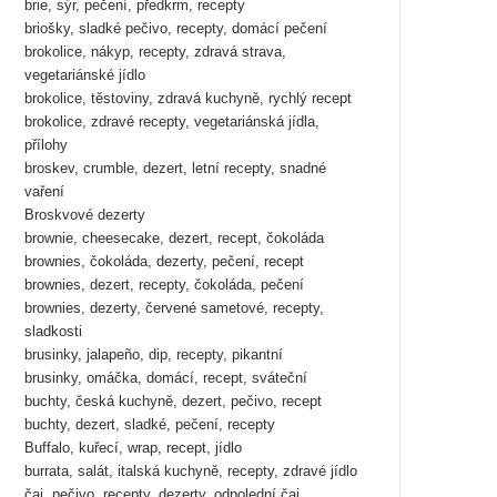
brie, sýr, pečení, předkrm, recepty
briošky, sladké pečivo, recepty, domácí pečení
brokolice, nákyp, recepty, zdravá strava,
vegetariánské jídlo
brokolice, těstoviny, zdravá kuchyně, rychlý recept
brokolice, zdravé recepty, vegetariánská jídla,
přílohy
broskev, crumble, dezert, letní recepty, snadné
vaření
Broskvové dezerty
brownie, cheesecake, dezert, recept, čokoláda
brownies, čokoláda, dezerty, pečení, recept
brownies, dezert, recepty, čokoláda, pečení
brownies, dezerty, červené sametové, recepty,
sladkosti
brusinky, jalapeño, dip, recepty, pikantní
brusinky, omáčka, domácí, recept, sváteční
buchty, česká kuchyně, dezert, pečivo, recept
buchty, dezert, sladké, pečení, recepty
Buffalo, kuřecí, wrap, recept, jídlo
burrata, salát, italská kuchyně, recepty, zdravé jídlo
čaj, pečivo, recepty, dezerty, odpolední čaj