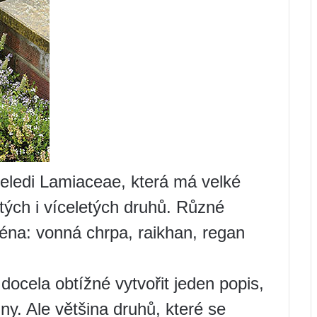
čeledi Lamiaceae, která má velké
tých i víceletých druhů. Různé
ména: vonná chrpa, raikhan, regan
docela obtížné vytvořit jeden popis,
ny. Ale většina druhů, které se