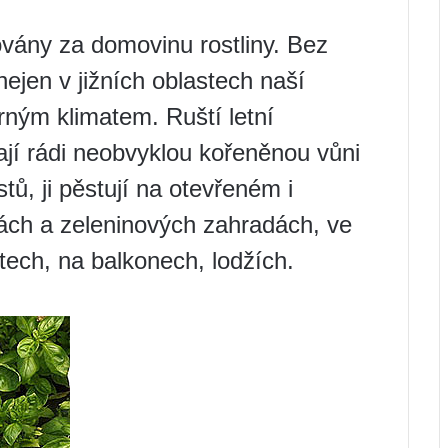
vány za domovinu rostliny. Bez
nejen v jižních oblastech naší
rným klimatem. Ruští letní
ají rádi neobvyklou kořeněnou vůni
stů, ji pěstují na otevřeném i
ch a zeleninových zahradách, ve
tech, na balkonech, lodžích.