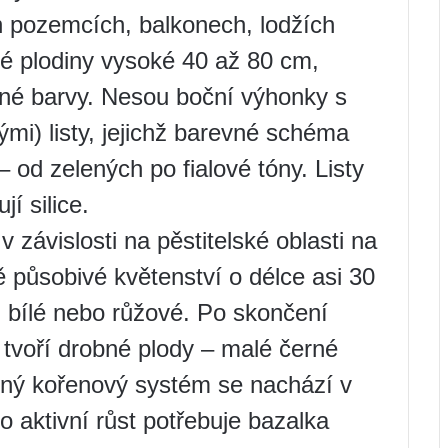
ch pozemcích, balkonech, lodžích
té plodiny vysoké 40 až 80 cm,
ené barvy. Nesou boční výhonky s
i) listy, jejichž barevné schéma
– od zelených po fialové tóny. Listy
jí silice.
 závislosti na pěstitelské oblasti na
ě působivé květenství o délce asi 30
, bílé nebo růžové. Po skončení
 tvoří drobné plody – malé černé
ený kořenový systém se nachází v
o aktivní růst potřebuje bazalka