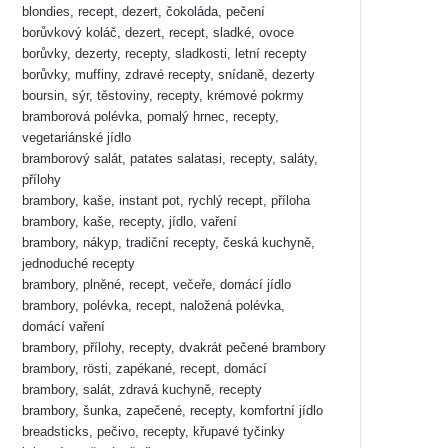
blondies, recept, dezert, čokoláda, pečení
borůvkový koláč, dezert, recept, sladké, ovoce
borůvky, dezerty, recepty, sladkosti, letní recepty
borůvky, muffiny, zdravé recepty, snídaně, dezerty
boursin, sýr, těstoviny, recepty, krémové pokrmy
bramborová polévka, pomalý hrnec, recepty,
vegetariánské jídlo
bramborový salát, patates salatasi, recepty, saláty,
přílohy
brambory, kaše, instant pot, rychlý recept, příloha
brambory, kaše, recepty, jídlo, vaření
brambory, nákyp, tradiční recepty, česká kuchyně,
jednoduché recepty
brambory, plněné, recept, večeře, domácí jídlo
brambory, polévka, recept, naložená polévka,
domácí vaření
brambory, přílohy, recepty, dvakrát pečené brambory
brambory, rösti, zapékané, recept, domácí
brambory, salát, zdravá kuchyně, recepty
brambory, šunka, zapečené, recepty, komfortní jídlo
breadsticks, pečivo, recepty, křupavé tyčinky