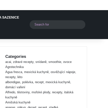
A SAZENICE
Switch skin
Search
for
Categories
acai, zdravé recepty, snídaně, smoothie, ovoce
Agrotechnika
Agua fresca, mexická kuchyně, osvěžující nápoje,
recepty, léto
albondigas, polévka, recept, mexická kuchyně,
domácí vaření
Alfredo, těstoviny, mořské plody, recepty, italská
kuchyně
Amišská kuchyně
ananas, nákyp, dezert, recept, sladké