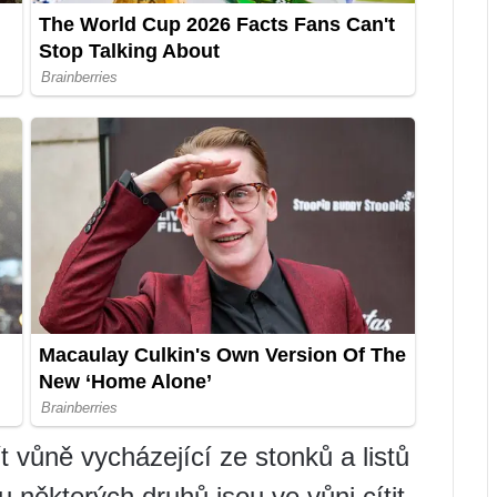
 vůně vycházející ze stonků a listů
 některých druhů jsou ve vůni cítit