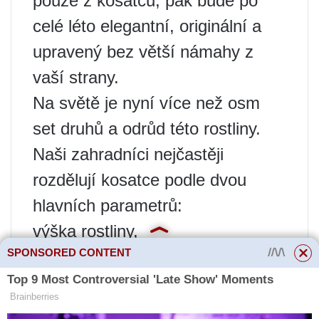
pouze z kosatců, pak bude po
celé léto elegantní, originální a
upravený bez větší námahy z
vaší strany.
Na světě je nyní více než osm
set druhů a odrůd této rostliny.
Naši zahradníci nejčastěji
rozdělují kosatce podle dvou
hlavních parametrů:
výška rostliny,
SPONSORED CONTENT
období květu.
Výška duhovek může být
: