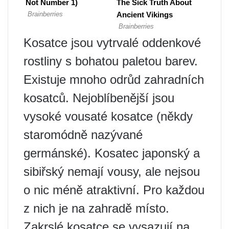
Kosatce jsou vytrvalé oddenkové
rostliny s bohatou paletou barev.
Existuje mnoho odrůd zahradních
kosatců. Nejoblíbenější jsou
vysoké vousaté kosatce (někdy
staromódně nazývané
germánské). Kosatec japonský a
sibiřský nemají vousy, ale nejsou
o nic méně atraktivní. Pro každou
z nich je na zahradě místo.
Zakrslé kosatce se vysazují na