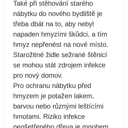
Také při stěhování starého
nábytku do nového bydliště je
třeba dbát na to, aby nebyl
napaden hmyzími škůdci, a tím
hmyz nepřenést na nové místo.
Starožitné židle sežrané štěnicí
se mohou stát zdrojem infekce
pro nový domov.
Pro ochranu nábytku před
hmyzem je potažen lakem,
barvou nebo různými leštícími
hmotami. Riziko infekce
neošetřeného dřeva je mnohem