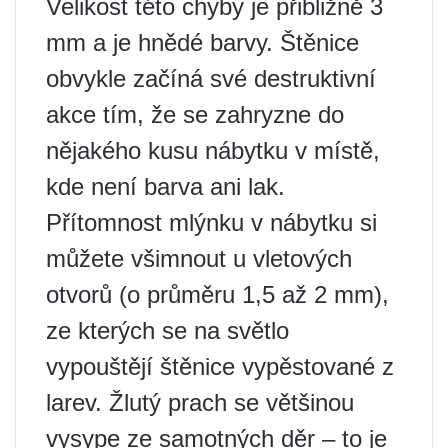
Velikost této chyby je přibližně 3
mm a je hnědé barvy. Štěnice
obvykle začíná své destruktivní
akce tím, že se zahryzne do
nějakého kusu nábytku v místě,
kde není barva ani lak.
Přítomnost mlýnku v nábytku si
můžete všimnout u vletových
otvorů (o průměru 1,5 až 2 mm),
ze kterých se na světlo
vypouštějí štěnice vypěstované z
larev. Žlutý prach se většinou
vysype ze samotných děr – to je