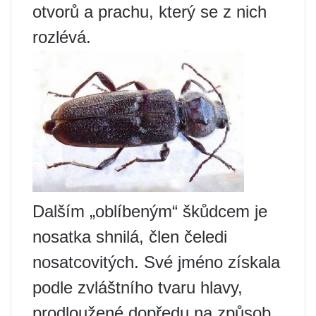
otvorů a prachu, který se z nich
rozlévá.
Dalším „oblíbeným“ škůdcem je
nosatka shnilá, člen čeledi
nosatcovitých. Své jméno získala
podle zvláštního tvaru hlavy,
prodloužené dopředu na způsob