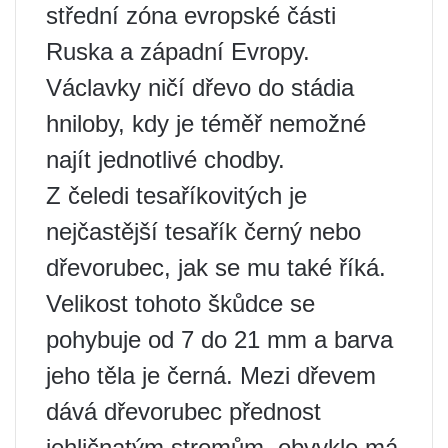
střední zóna evropské části
Ruska a západní Evropy.
Václavky ničí dřevo do stádia
hniloby, kdy je téměř nemožné
najít jednotlivé chodby.
Z čeledi tesaříkovitých je
nejčastější tesařík černý nebo
dřevorubec, jak se mu také říká.
Velikost tohoto škůdce se
pohybuje od 7 do 21 mm a barva
jeho těla je černá. Mezi dřevem
dává dřevorubec přednost
jehličnatým stromům, obvykle má