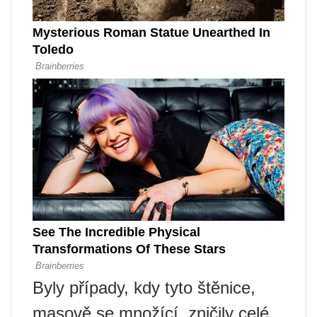
Byly případy, kdy tyto štěnice,
masově se množící, zničily celé