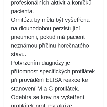
profesionálních aktivit a koníčků
pacienta.
Ornitóza by měla být vyšetřena
na dlouhodobou perzistující
pneumonii, pokud má pacient
neznámou příčinu horečnatého
stavu.
Potvrzením diagnózy je
přítomnost specifických protilátek
při provádění ELISA reakce ke
stanovení M a G protilátek.
Odebírá se krev na vyšetření
protilátek proti psitakóze.