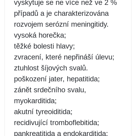
vyskytuje se ne více než ve 2 %
případů a je charakterizována
rozvojem serózní meningitidy.
vysoká horečka;
těžké bolesti hlavy;
zvracení, které nepřináší úlevu;
ztuhlost šíjových svalů.
poškození jater, hepatitida;
zánět srdečního svalu,
myokarditida;
akutní tyreoiditida;
recidivující tromboflebitida;
pankreatitida a endokarditida;