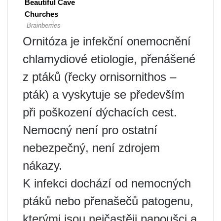
Ornitóza je infekční onemocnění
chlamydiové etiologie, přenášené
z ptáků (řecky ornisornithos –
pták) a vyskytuje se především
při poškození dýchacích cest.
Nemocný není pro ostatní
nebezpečný, není zdrojem
nákazy.
K infekci dochází od nemocných
ptáků nebo přenašečů patogenu,
kterými jsou nejčastěji papoušci a