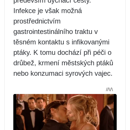
především dýchací cesty.
Infekce je však možná
prostřednictvím
gastrointestinálního traktu v
těsném kontaktu s infikovanými
ptáky. K tomu dochází při péči o
drůbež, krmení městských ptáků
nebo konzumaci syrových vajec.