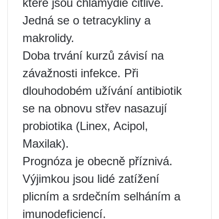
které jsou chlamydie citlivé.
Jedná se o tetracykliny a
makrolidy.
Doba trvání kurzů závisí na
závažnosti infekce. Při
dlouhodobém užívání antibiotik
se na obnovu střev nasazují
probiotika (Linex, Acipol,
Maxilak).
Prognóza je obecně příznivá.
Výjimkou jsou lidé zatížení
plicním a srdečním selháním a
imunodeficiencí.