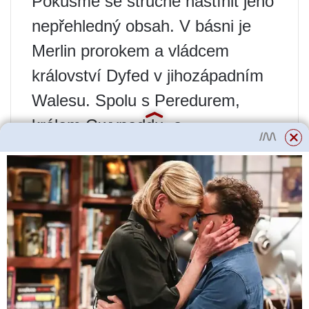
Pokusme se stručně nastínit jeho
nepřehledný obsah. V básni je
Merlin prorokem a vládcem
království Dyfed v jihozápadním
Walesu. Spolu s Peredurem,
králem Gwyneddu, a
Ridderchem, králem Strathclyde,
bojuje v nejmenované bitvě proti
Gwenddolewovi, králi Skotska.
Geoffrey v knize dává všem
místům a lidem latinizovaná
jména. Používám jejich velšské
formy, aby bylo později snazší