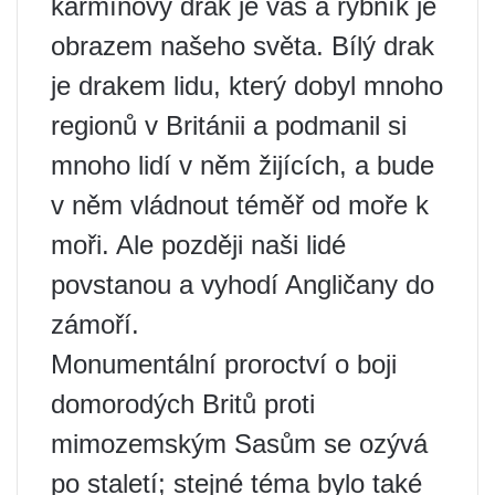
karmínový drak je váš a rybník je
obrazem našeho světa. Bílý drak
je drakem lidu, který dobyl mnoho
regionů v Británii a podmanil si
mnoho lidí v něm žijících, a bude
v něm vládnout téměř od moře k
moři. Ale později naši lidé
povstanou a vyhodí Angličany do
zámoří.
Monumentální proroctví o boji
domorodých Britů proti
mimozemským Sasům se ozývá
po staletí; stejné téma bylo také