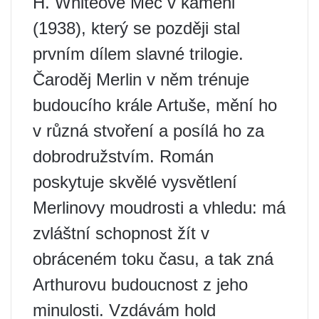
H. Whiteově Meč v kameni
(1938), který se později stal
prvním dílem slavné trilogie.
Čaroděj Merlin v něm trénuje
budoucího krále Artuše, mění ho
v různá stvoření a posílá ho za
dobrodružstvím. Román
poskytuje skvělé vysvětlení
Merlinovy ​​moudrosti a vhledu: má
zvláštní schopnost žít v
obráceném toku času, a tak zná
Arthurovu budoucnost z jeho
minulosti. Vzdávám hold