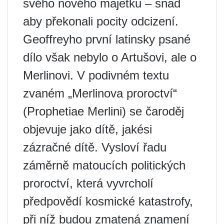
svého nového majetku – snad
aby překonali pocity odcizení.
Geoffreyho první latinsky psané
dílo však nebylo o Artušovi, ale o
Merlinovi. V podivném textu
zvaném „Merlinova proroctví“
(Prophetiae Merlini) se čaroděj
objevuje jako dítě, jakési
zázračné dítě. Vysloví řadu
záměrně matoucích politických
proroctví, která vyvrcholí
předpovědí kosmické katastrofy,
při níž budou zmatená znamení