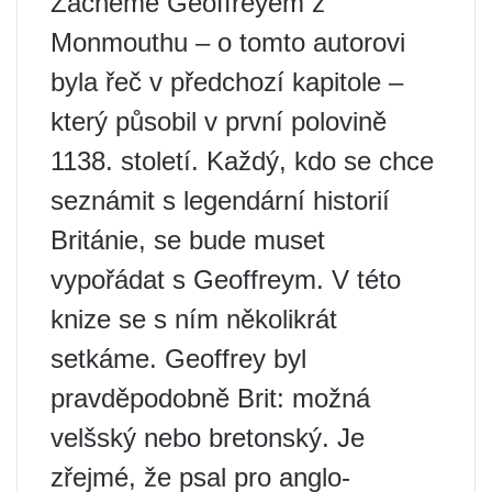
Začněme Geoffreyem z
Monmouthu – o tomto autorovi
byla řeč v předchozí kapitole –
který působil v první polovině
1138. století. Každý, kdo se chce
seznámit s legendární historií
Británie, se bude muset
vypořádat s Geoffreym. V této
knize se s ním několikrát
setkáme. Geoffrey byl
pravděpodobně Brit: možná
velšský nebo bretonský. Je
zřejmé, že psal pro anglo-