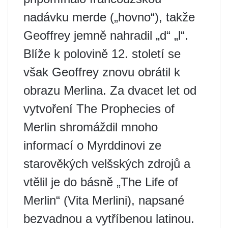
nadávku merde („hovno“), takže
Geoffrey jemně nahradil „d“ „l“.
Blíže k polovině 12. století se
však Geoffrey znovu obrátil k
obrazu Merlina. Za dvacet let od
vytvoření The Prophecies of
Merlin shromáždil mnoho
informací o Myrddinovi ze
starověkých velšských zdrojů a
vtělil je do básně „The Life of
Merlin“ (Vita Merlini), napsané
bezvadnou a vytříbenou latinou.