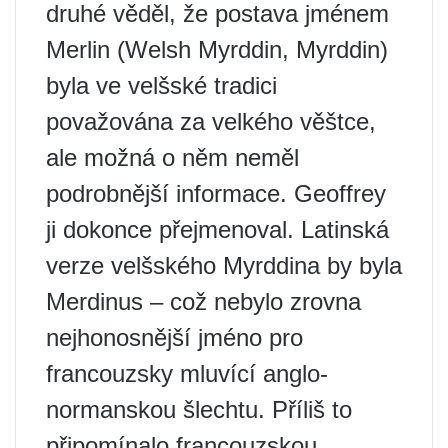
druhé věděl, že postava jménem
Merlin (Welsh Myrddin, Myrddin)
byla ve velšské tradici
považována za velkého věštce,
ale možná o něm neměl
podrobnější informace. Geoffrey
ji dokonce přejmenoval. Latinská
verze velšského Myrddina by byla
Merdinus – což nebylo zrovna
nejhonosnější jméno pro
francouzsky mluvící anglo-
normanskou šlechtu. Příliš to
připomínalo francouzskou