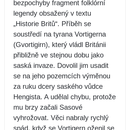
bezpochyby fragment folklórní
legendy obsažený v textu
„Historie Britů“. Příběh se
soustředí na tyrana Vortigerna
(Gvortigirn), který vládl Británii
přibližně ve stejnou dobu jako
saská invaze. Dovolil jim usadit
se na jeho pozemcích výměnou
za ruku dcery saského vůdce
Hengista. A udělal chybu, protože
mu brzy začali Sasové
vyhrožovat. Věci nabraly rychlý
spád, když se Vortigern oženil se