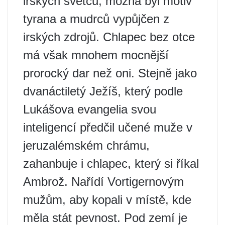
irských světců; možná byl motiv
tyrana a mudrců vypůjčen z
irských zdrojů. Chlapec bez otce
má však mnohem mocnější
prorocký dar než oni. Stejně jako
dvanáctiletý Ježíš, který podle
Lukášova evangelia svou
inteligencí předčil učené muže v
jeruzalémském chrámu,
zahanbuje i chlapec, který si říkal
Ambrož. Nařídí Vortigernovým
mužům, aby kopali v místě, kde
měla stát pevnost. Pod zemí je