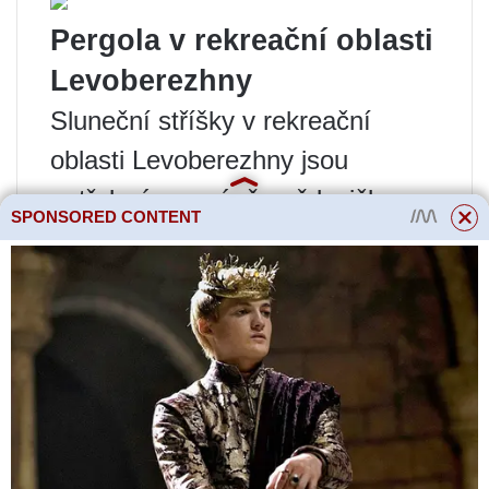
Pergola v rekreační oblasti
Levoberezhny
Sluneční stříšky v rekreační
oblasti Levoberezhny jsou
potřebné ne méně než lavičky
SPONSORED CONTENT
nebo lehátka. Protože se jedná
především o oblíbenou pláž mezi
Moskvany.
Po terénních úpravách se nad
lavičkami objevily pergoly, nad
malým amfiteátrem u vody a
dokonce i nad převlékacími