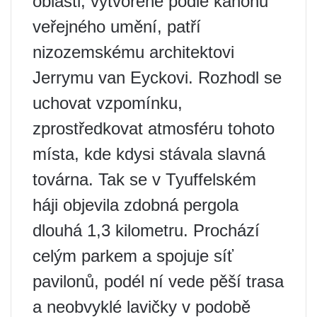
oblasti, vytvořené podle kánonů
veřejného umění, patří
nizozemskému architektovi
Jerrymu van Eyckovi. Rozhodl se
uchovat vzpomínku,
zprostředkovat atmosféru tohoto
místa, kde kdysi stávala slavná
továrna. Tak se v Tyuffelském
háji objevila zdobná pergola
dlouhá 1,3 kilometru. Prochází
celým parkem a spojuje síť
pavilonů, podél ní vede pěší trasa
a neobvyklé lavičky v podobě