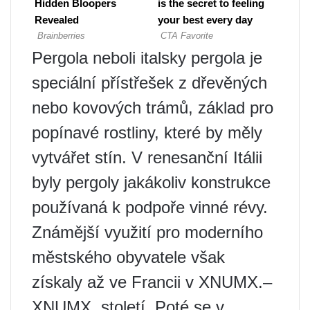
Pergola neboli italsky pergola je
speciální přístřešek z dřevěných
nebo kovových trámů, základ pro
popínavé rostliny, které by měly
vytvářet stín. V renesanční Itálii
byly pergoly jakákoliv konstrukce
používaná k podpoře vinné révy.
Známější využití pro moderního
městského obyvatele však
získaly až ve Francii v XNUMX.–
XNUMX. století. Poté se v