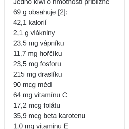
Jedno kiwi o hmotnosti přibližně
69 g obsahuje [2]:
42,1 kalorií
2,1 g vlákniny
23,5 mg vápníku
11,7 mg hořčíku
23,5 mg fosforu
215 mg draslíku
90 mcg mědi
64 mg vitamínu C
17,2 mcg folátu
35,9 mcg beta karotenu
1,0 mg vitaminu E