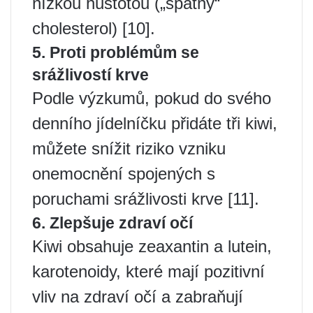
nízkou hustotou („špatný“
cholesterol) [10].
5. Proti problémům se
srážlivostí krve
Podle výzkumů, pokud do svého
denního jídelníčku přidáte tři kiwi,
můžete snížit riziko vzniku
onemocnění spojených s
poruchami srážlivosti krve [11].
6. Zlepšuje zdraví očí
Kiwi obsahuje zeaxantin a lutein,
karotenoidy, které mají pozitivní
vliv na zdraví očí a zabraňují