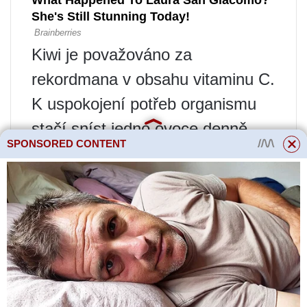
Kiwi je považováno za
rekordmana v obsahu vitaminu C.
K uspokojení potřeb organismu
stačí sníst jedno ovoce denně.
SPONSORED CONTENT
Bobule jsou navíc bohaté na
hořčík a kyselinu nikotinovou.
Enzym aktinidin obsažený v jeho
složení podporuje rozklad bílkovin
a aktivně stimuluje trávicí
procesy, zlepšuje složení
mikroflóry. Plody obsahují také