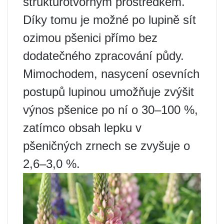
strukturotvorným prostředkem.
Díky tomu je možné po lupině sít
ozimou pšenici přímo bez
dodatečného zpracování půdy.
Mimochodem, nasycení osevních
postupů lupinou umožňuje zvýšit
výnos pšenice po ní o 30–100 %,
zatímco obsah lepku v
pšeničných zrnech se zvyšuje o
2,6–3,0 %.