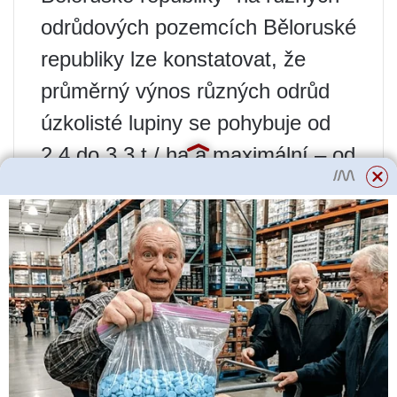
odrůdových pozemcích Běloruské
republiky lze konstatovat, že
průměrný výnos různých odrůd
úzkolisté lupiny se pohybuje od
2,4 do 3,3 t / ha a maximální – od
4,11 do 6,4 t / ha; a obsah
bílkovin v zrnu lupiny se může
pohybovat od 34 do 40 %.
Odstraňte alkaloidy
Všechny luštěniny obsahují
antinutriční (protipotravinové)
látky – sloučeniny, které blokují