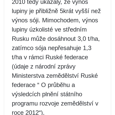
2010 tedy ukázaly, že výnos
lupiny je přibližně 5krát vyšší než
výnos sóji. Mimochodem, výnos
lupiny úzkolisté ve středním
Rusku může dosáhnout 3,0 t/ha,
zatímco sója nepřesahuje 1,3
t/ha v rámci Ruské federace
(údaje z národní zprávy
Ministerstva zemědělství Ruské
federace “ O průběhu a
výsledcích plnění státního
programu rozvoje zemědělství v
roce 2012“).