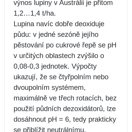
výnos lupiny v Austrálii je přitom
1,2…1,4 t/ha.
Lupina navíc dobře deoxiduje
půdu: v jedné sezóně jejího
pěstování po cukrové řepě se pH
v určitých oblastech zvýšilo o
0,08-0,3 jednotek. Výpočty
ukazují, že se čtyřpolním nebo
dvoupolním systémem,
maximálně ve třech rotacích, bez
použití půdních dezoxidátorů, lze
dosáhnout pH = 6, tedy prakticky
se přiblížit neutrálnímu.