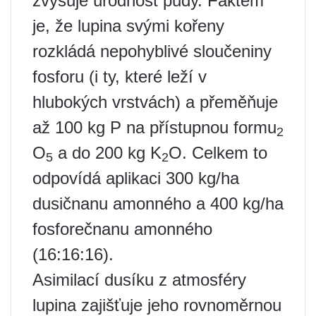
zvyšuje úrodnost půdy. Faktem
je, že lupina svými kořeny
rozkládá nepohyblivé sloučeniny
fosforu (i ty, které leží v
hlubokých vrstvách) a přeměňuje
až 100 kg P na přístupnou formu
2
O
a do 200 kg K
O. Celkem to
5
2
odpovídá aplikaci 300 kg/ha
dusičnanu amonného a 400 kg/ha
fosforečnanu amonného
(16:16:16).
Asimilací dusíku z atmosféry
lupina zajišťuje jeho rovnoměrnou