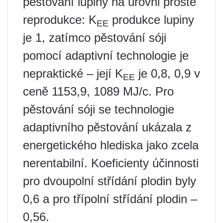
pěstování lupiny na úrovni prosté
reprodukce: K
produkce lupiny
EE
je 1, zatímco pěstování sóji
pomocí adaptivní technologie je
nepraktické – její K
je 0,8, 0,9 v
EE
ceně 1153,9, 1089 MJ/c. Pro
pěstování sóji se technologie
adaptivního pěstování ukázala z
energetického hlediska jako zcela
nerentabilní. Koeficienty účinnosti
pro dvoupolní střídání plodin byly
0,6 a pro třípolní střídání plodin –
0,56.