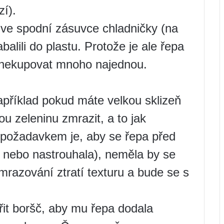
zí).
 ve spodní zásuvce chladničky (na
balili do plastu. Protože je ale řepa
 jí nekupovat mnoho najednou.
apříklad pokud máte velkou sklizeň
ou zeleninu zmrazit, a to jak
 požadavkem je, aby se řepa před
 nebo nastrouhala), neměla by se
mrazování ztratí texturu a bude se s
it boršč, aby mu řepa dodala