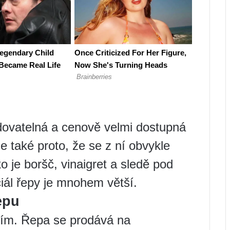
dovatelná a cenově velmi dostupná
 také proto, že se z ní obvykle
ko je boršč, vinaigret a sledě pod
ciál řepy je mnohem větší.
epu
ím. Řepa se prodává na