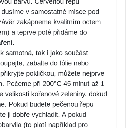
ovou barvu. Červenou řepu
 dusíme v samostatné misce pod
 závěr zakápneme kvalitním octem
m) a teprve poté přidáme do
ření.
k samotná, tak i jako součást
loupejte, zabalte do fólie nebo
 přikryjte pokličkou, můžete nejprve
em. Pečeme při 200°C 45 minut až 1
e velikosti kořenové zeleniny, dokud
e. Pokud budete pečenou řepu
e ji dobře vychladit. A pokud
barvila (to platí například pro