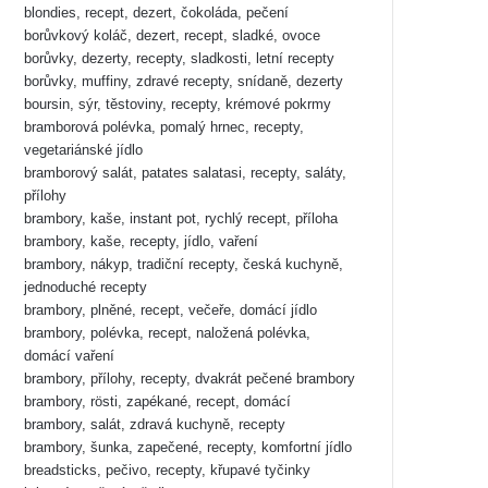
blondies, recept, dezert, čokoláda, pečení
borůvkový koláč, dezert, recept, sladké, ovoce
borůvky, dezerty, recepty, sladkosti, letní recepty
borůvky, muffiny, zdravé recepty, snídaně, dezerty
boursin, sýr, těstoviny, recepty, krémové pokrmy
bramborová polévka, pomalý hrnec, recepty,
vegetariánské jídlo
bramborový salát, patates salatasi, recepty, saláty,
přílohy
brambory, kaše, instant pot, rychlý recept, příloha
brambory, kaše, recepty, jídlo, vaření
brambory, nákyp, tradiční recepty, česká kuchyně,
jednoduché recepty
brambory, plněné, recept, večeře, domácí jídlo
brambory, polévka, recept, naložená polévka,
domácí vaření
brambory, přílohy, recepty, dvakrát pečené brambory
brambory, rösti, zapékané, recept, domácí
brambory, salát, zdravá kuchyně, recepty
brambory, šunka, zapečené, recepty, komfortní jídlo
breadsticks, pečivo, recepty, křupavé tyčinky