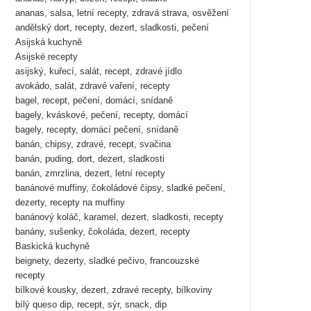
ananas, salsa, letní recepty, zdravá strava, osvěžení
andělský dort, recepty, dezert, sladkosti, pečení
Asijská kuchyně
Asijské recepty
asijský, kuřecí, salát, recept, zdravé jídlo
avokádo, salát, zdravé vaření, recepty
bagel, recept, pečení, domácí, snídaně
bagely, kváskové, pečení, recepty, domácí
bagely, recepty, domácí pečení, snídaně
banán, chipsy, zdravé, recept, svačina
banán, puding, dort, dezert, sladkosti
banán, zmrzlina, dezert, letní recepty
banánové muffiny, čokoládové čipsy, sladké pečení,
dezerty, recepty na muffiny
banánový koláč, karamel, dezert, sladkosti, recepty
banány, sušenky, čokoláda, dezert, recepty
Baskická kuchyně
beignety, dezerty, sladké pečivo, francouzské
recepty
bílkové kousky, dezert, zdravé recepty, bílkoviny
bílý queso dip, recept, sýr, snack, dip