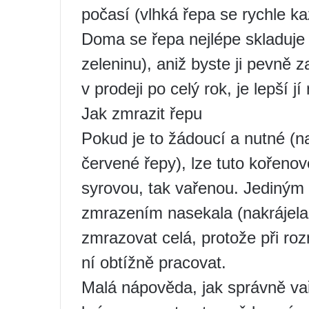
počasí (vlhká řepa se rychle ka
Doma se řepa nejlépe skladuje
zeleninu), aniž byste ji pevně za
v prodeji po celý rok, je lepší
Jak zmrazit řepu
Pokud je to žádoucí a nutné (n
červené řepy), lze tuto kořenov
syrovou, tak vařenou. Jediným
zmrazením nasekala (nakrájela
zmrazovat celá, protože při roz
ní obtížně pracovat.
Malá nápověda, jak správně vař