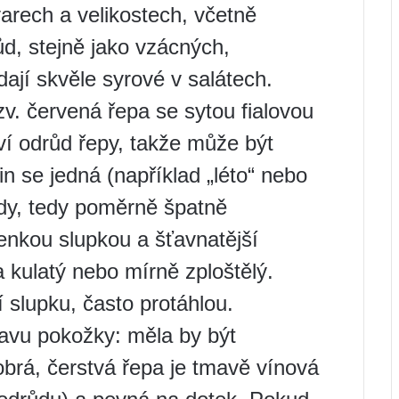
varech a velikostech, včetně
ůd, stejně jako vzácných,
ají skvěle syrové v salátech.
. červená řepa se sytou fialovou
ví odrůd řepy, takže může být
in se jedná (například „léto“ nebo
ůdy, tedy poměrně špatně
enkou slupkou a šťavnatější
la kulatý nebo mírně zploštělý.
í slupku, často protáhlou.
tavu pokožky: měla by být
brá, čerstvá řepa je tmavě vínová