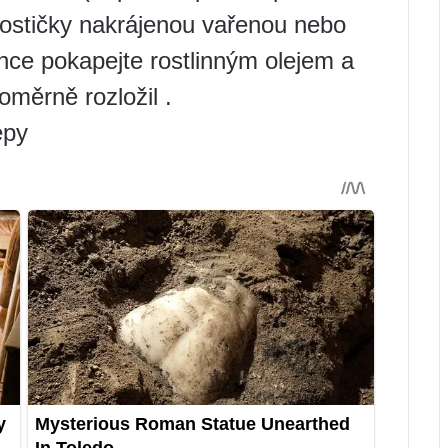
 kostičky nakrájenou vařenou nebo
hce pokapejte rostlinným olejem a
oměrně rozložil .
epy