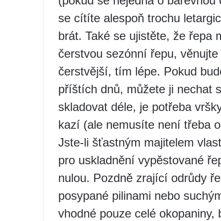
(pokud se nejedná o barevnou 
se cítíte alespoň trochu letar
brát. Také se ujistěte, že řepa
čerstvou sezónní řepu, věnujte
čerstvější, tím lépe. Pokud bud
příštích dnů, můžete ji nechat s
skladovat déle, je potřeba vršk
kazí (ale nemusíte není třeba o
Jste-li šťastným majitelem vla
pro uskladnění vypěstované řep
nulou. Pozdně zrající odrůdy řep
posypané pilinami nebo suchým
vhodné pouze celé okopaniny, 