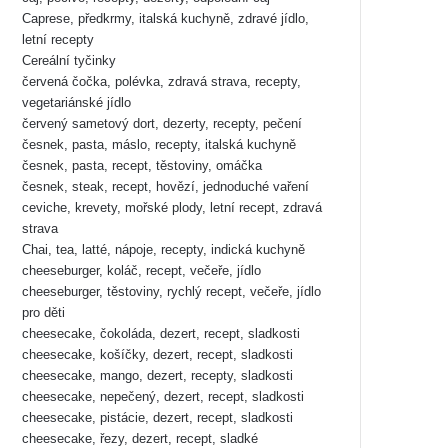
Caprese, předkrmy, italská kuchyně, zdravé jídlo,
letní recepty
Cereální tyčinky
červená čočka, polévka, zdravá strava, recepty,
vegetariánské jídlo
červený sametový dort, dezerty, recepty, pečení
česnek, pasta, máslo, recepty, italská kuchyně
česnek, pasta, recept, těstoviny, omáčka
česnek, steak, recept, hovězí, jednoduché vaření
ceviche, krevety, mořské plody, letní recept, zdravá
strava
Chai, tea, latté, nápoje, recepty, indická kuchyně
cheeseburger, koláč, recept, večeře, jídlo
cheeseburger, těstoviny, rychlý recept, večeře, jídlo
pro děti
cheesecake, čokoláda, dezert, recept, sladkosti
cheesecake, košíčky, dezert, recept, sladkosti
cheesecake, mango, dezert, recepty, sladkosti
cheesecake, nepečený, dezert, recept, sladkosti
cheesecake, pistácie, dezert, recept, sladkosti
cheesecake, řezy, dezert, recept, sladké