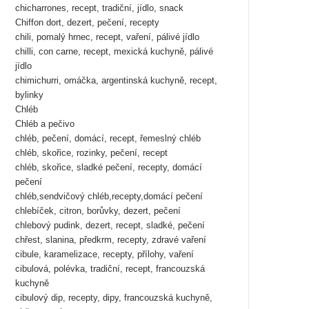
chicharrones, recept, tradiční, jídlo, snack
Chiffon dort, dezert, pečení, recepty
chili, pomalý hrnec, recept, vaření, pálivé jídlo
chilli, con carne, recept, mexická kuchyně, pálivé
jídlo
chimichurri, omáčka, argentinská kuchyně, recept,
bylinky
Chléb
Chléb a pečivo
chléb, pečení, domácí, recept, řemeslný chléb
chléb, skořice, rozinky, pečení, recept
chléb, skořice, sladké pečení, recepty, domácí
pečení
chléb,sendvičový chléb,recepty,domácí pečení
chlebíček, citron, borůvky, dezert, pečení
chlebový pudink, dezert, recept, sladké, pečení
chřest, slanina, předkrm, recepty, zdravé vaření
cibule, karamelizace, recepty, přílohy, vaření
cibulová, polévka, tradiční, recept, francouzská
kuchyně
cibulový dip, recepty, dipy, francouzská kuchyně,