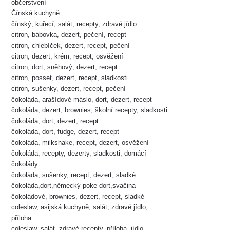
občerstvení
Čínská kuchyně
čínský, kuřecí, salát, recepty, zdravé jídlo
citron, bábovka, dezert, pečení, recept
citron, chlebíček, dezert, recept, pečení
citron, dezert, krém, recept, osvěžení
citron, dort, sněhový, dezert, recept
citron, posset, dezert, recept, sladkosti
citron, sušenky, dezert, recept, pečení
čokoláda, arašídové máslo, dort, dezert, recept
čokoláda, dezert, brownies, školní recepty, sladkosti
čokoláda, dort, dezert, recept
čokoláda, dort, fudge, dezert, recept
čokoláda, milkshake, recept, dezert, osvěžení
čokoláda, recepty, dezerty, sladkosti, domácí
čokolády
čokoláda, sušenky, recept, dezert, sladké
čokoláda,dort,německý poke dort,svačina
čokoládové, brownies, dezert, recept, sladké
coleslaw, asijská kuchyně, salát, zdravé jídlo,
příloha
coleslaw, salát, zdravé recepty, příloha, jídlo