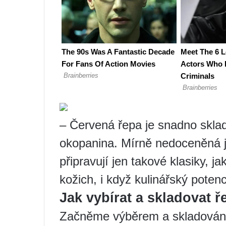
– Červená řepa je snadno skla
okopanina. Mírně nedoceněná je
připravují jen takové klasiky, ja
kožich, i když kulinářský poten
Jak vybírat a skladovat ř
Začněme výběrem a skladován