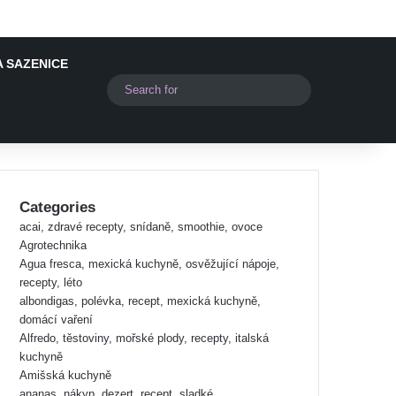
A SAZENICE
Switch skin
Search
for
Categories
acai, zdravé recepty, snídaně, smoothie, ovoce
Agrotechnika
Agua fresca, mexická kuchyně, osvěžující nápoje,
recepty, léto
albondigas, polévka, recept, mexická kuchyně,
domácí vaření
Alfredo, těstoviny, mořské plody, recepty, italská
kuchyně
Amišská kuchyně
ananas, nákyp, dezert, recept, sladké