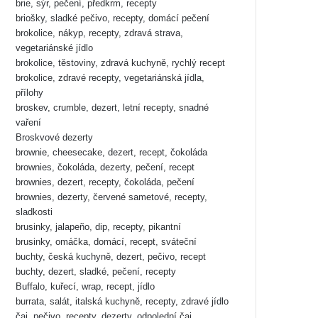
brie, sýr, pečení, předkrm, recepty
briošky, sladké pečivo, recepty, domácí pečení
brokolice, nákyp, recepty, zdravá strava,
vegetariánské jídlo
brokolice, těstoviny, zdravá kuchyně, rychlý recept
brokolice, zdravé recepty, vegetariánská jídla,
přílohy
broskev, crumble, dezert, letní recepty, snadné
vaření
Broskvové dezerty
brownie, cheesecake, dezert, recept, čokoláda
brownies, čokoláda, dezerty, pečení, recept
brownies, dezert, recepty, čokoláda, pečení
brownies, dezerty, červené sametové, recepty,
sladkosti
brusinky, jalapeño, dip, recepty, pikantní
brusinky, omáčka, domácí, recept, sváteční
buchty, česká kuchyně, dezert, pečivo, recept
buchty, dezert, sladké, pečení, recepty
Buffalo, kuřecí, wrap, recept, jídlo
burrata, salát, italská kuchyně, recepty, zdravé jídlo
čaj, pečivo, recepty, dezerty, odpolední čaj