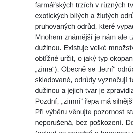
farmářských trzích v různých t
exotických bílých a žlutých odr
pruhovaných odrůd, které vypad
Mnohem známější je nám ale tzv
dužinou. Existuje velké množst
obtížné určit, o jaký typ okopan
„zima“). Obecně se „letní“ odr
skladované, odrůdy vyznačují t
dužinou a jejich tvar je zpravid
Pozdní, „zimní“ řepa má silnějš
Při výběru věnujte pozornost s
neporušená, bez poškození. Do