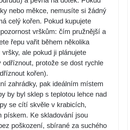
odrůdu) a pevná na dotek. Pokud
gicky nebo měkce, nemusíte si žádný
 má celý kořen. Pokud kupujete
 pozornost vrškům: čím pružnější a
ete řepu vařit během několika
 vršky, ale pokud ji plánujete
y odříznout, protože se dost rychle
dříznout kořen).
stní zahrádky, pak ideálním místem
y by byl sklep s teplotou lehce nad
y se cítí skvěle v krabicích,
 pískem. Ke skladování jsou
bez poškození, sbírané za suchého