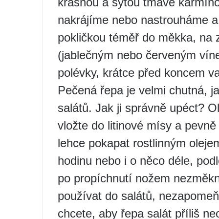
krásnou a sytou tmavě karmín
nakrájíme nebo nastrouháme a
pokličkou téměř do měkka, na
(jablečným nebo červeným víne
polévky, krátce před koncem va
Pečená řepa je velmi chutná, ja
salátů. Jak ji správně upéct? O
vložte do litinové mísy a pevně
lehce pokapat rostlinným olej
hodinu nebo i o něco déle, podl
po propíchnutí nožem nezměkn
používat do salátů, nezapomeňt
chcete, aby řepa salát příliš neo