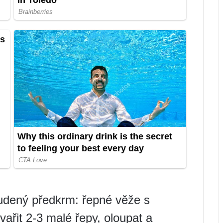
tudený předkrm: řepné věže s
ařit 2-3 malé řepy, oloupat a