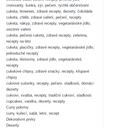
croissanty, šunka, sýr, pečení, rychlé občerstvení
cuketa, brownies, zdravé recepty, dezerty, čokoláda
cuketa, chléb, zdravé vaření, pečení, recepty
cuketa, nákyp, zdravé recepty, vegetariánské jídlo,
sezónní vaření
cuketa, pečená cuketa, zdravé recepty, zelenina,
recepty na léto
cuketa, placičky, zdravé recepty, vegetariánské jídlo,
jednoduché recepty
cuketa, těstoviny, zdravé jídlo, vegetariánské,
recepty
cuketové chipsy, zdravé snacky, recepty, křupavé
chipsy
cukrové sušenky, recepty, pečení, sladkosti, domácí
dezerty
cukroví, svatba, recepty, tradiční cukroví, sladkosti
cupcakes, vanilka, dezerty, recepty
Curry pokrmy
curry, kuřecí, salát, letní, recept
Dekorativní prvky
Deserty