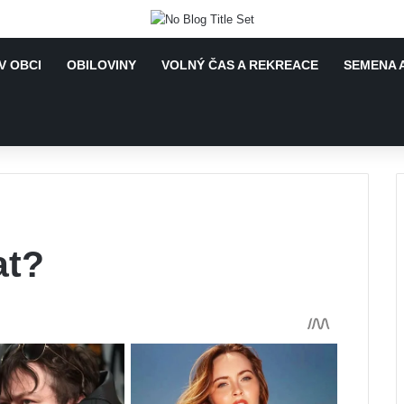
V OBCI
OBILOVINY
VOLNÝ ČAS A REKREACE
SEMENA 
at?