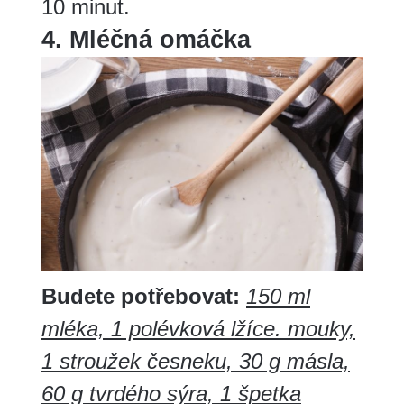
10 minut.
4. Mléčná omáčka
Budete potřebovat:
150 ml
mléka, 1 polévková lžíce. mouky,
1 stroužek česneku, 30 g másla,
60 g tvrdého sýra, 1 špetka