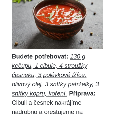
Budete potřebovat:
130 g
kečupu, 1 cibule, 4 stroužky
česneku, 3 polévkové lžíce.
olivový olej, 3 snítky petrželky, 3
snítky kopru, koření.
Příprava:
Cibuli a česnek nakrájíme
nadrobno a orestujeme na