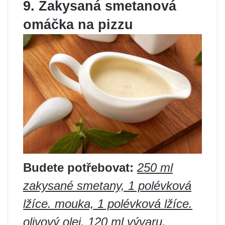
9. Zakysaná smetanová
omáčka na pizzu
Budete potřebovat:
250 ml
zakysané smetany, 1 polévková
lžíce. mouka, 1 polévková lžíce.
olivový olej, 120 ml vývaru,