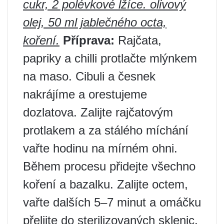
cukr, 2 polévkové lžíce. olivový
olej, 50 ml jablečného octa,
koření.
Příprava:
Rajčata,
papriky a chilli protlačte mlýnkem
na maso. Cibuli a česnek
nakrájíme a orestujeme
dozlatova. Zalijte rajčatovým
protlakem a za stálého míchání
vařte hodinu na mírném ohni.
Během procesu přidejte všechno
koření a bazalku. Zalijte octem,
vařte dalších 5–7 minut a omáčku
přelijte do sterilizovaných sklenic.