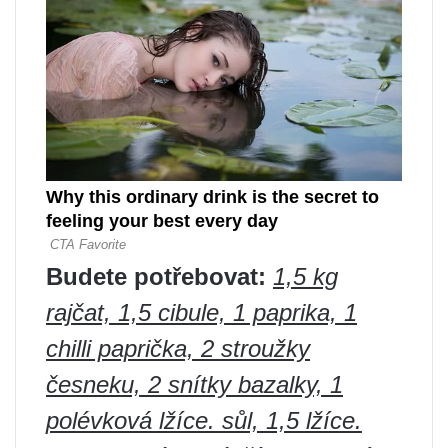
Budete potřebovat:
1,5 kg
rajčat, 1,5 cibule, 1 paprika, 1
chilli paprička, 2 stroužky
česneku, 2 snítky bazalky, 1
polévková lžíce. sůl, 1,5 lžíce.