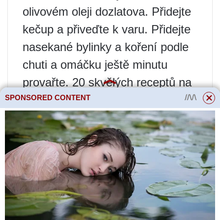
olivovém oleji dozlatova. Přidejte
kečup a přiveďte k varu. Přidejte
nasekané bylinky a koření podle
chuti a omáčku ještě minutu
provařte. 20 skvělých receptů na
kvas doma
SPONSORED CONTENT