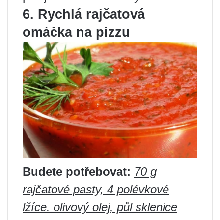
6. Rychlá rajčatová
omáčka na pizzu
Budete potřebovat:
70 g
rajčatové pasty, 4 polévkové
lžíce. olivový olej, půl sklenice