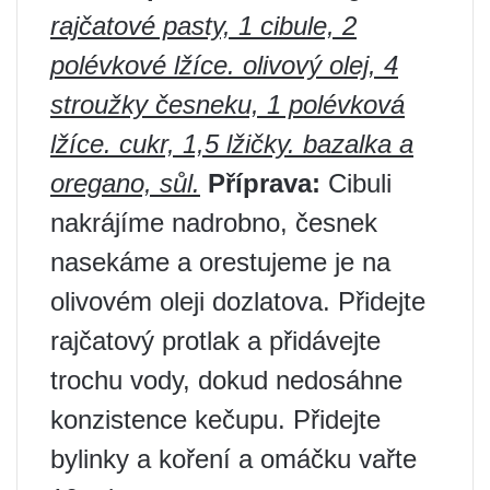
rajčatové pasty, 1 cibule, 2
polévkové lžíce. olivový olej, 4
stroužky česneku, 1 polévková
lžíce. cukr, 1,5 lžičky. bazalka a
oregano, sůl.
Příprava:
Cibuli
nakrájíme nadrobno, česnek
nasekáme a orestujeme je na
olivovém oleji dozlatova. Přidejte
rajčatový protlak a přidávejte
trochu vody, dokud nedosáhne
konzistence kečupu. Přidejte
bylinky a koření a omáčku vařte