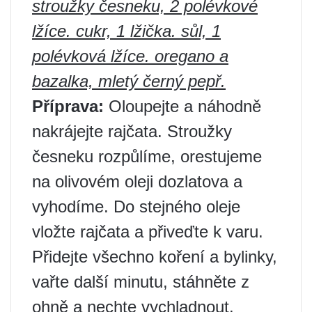
stroužky česneku, 2 polévkové
lžíce. cukr, 1 lžička. sůl, 1
polévková lžíce. oregano a
bazalka, mletý černý pepř.
Příprava:
Oloupejte a náhodně
nakrájejte rajčata. Stroužky
česneku rozpůlíme, orestujeme
na olivovém oleji dozlatova a
vyhodíme. Do stejného oleje
vložte rajčata a přiveďte k varu.
Přidejte všechno koření a bylinky,
vařte další minutu, stáhněte z
ohně a nechte vychladnout.