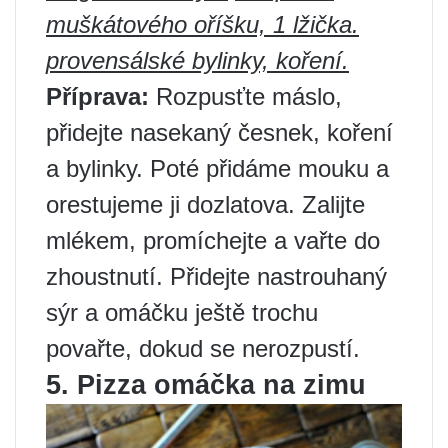
muškátového oříšku, 1 lžička.
provensálské bylinky, koření.
Příprava:
Rozpusťte máslo,
přidejte nasekaný česnek, koření
a bylinky. Poté přidáme mouku a
orestujeme ji dozlatova. Zalijte
mlékem, promíchejte a vařte do
zhoustnutí. Přidejte nastrouhaný
sýr a omáčku ještě trochu
povařte, dokud se nerozpustí.
5. Pizza omáčka na zimu